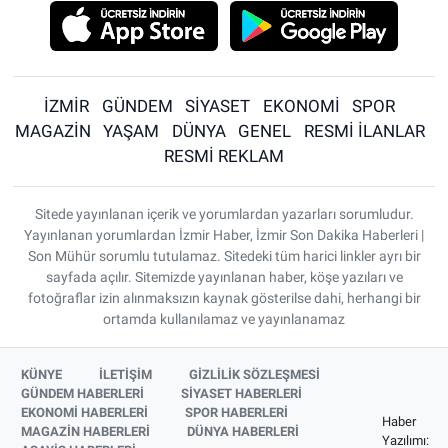
İZMİR
GÜNDEM
SİYASET
EKONOMİ
SPOR
MAGAZİN
YAŞAM
DÜNYA
GENEL
RESMİ İLANLAR
RESMİ REKLAM
Sitede yayınlanan içerik ve yorumlardan yazarları sorumludur.
Yayınlanan yorumlardan İzmir Haber, İzmir Son Dakika Haberleri |
Son Mühür sorumlu tutulamaz. Sitedeki tüm harici linkler ayrı bir
sayfada açılır. Sitemizde yayınlanan haber, köşe yazıları ve
fotoğraflar izin alınmaksızın kaynak gösterilse dahi, herhangi bir
ortamda kullanılamaz ve yayınlanamaz
KÜNYE
İLETİŞİM
GİZLİLİK SÖZLEŞMESİ
GÜNDEM HABERLERİ
SİYASET HABERLERİ
EKONOMİ HABERLERİ
SPOR HABERLERİ
Haber
MAGAZİN HABERLERİ
DÜNYA HABERLERİ
Yazılımı: