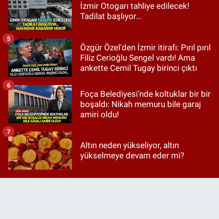
İzmir Otogarı tahliye edilecek!
Tadilat başlıyor...
5
Özgür Özel'den İzmir itirafı: Pırıl pırıl
Filiz Cerioğlu Sengel vardı! Ama
ankette Cemil Tugay birinci çıktı
6
Foça Belediyesi’nde koltuklar bir bir
boşaldı: Nikah memuru bile garaj
amiri oldu!
7
Altın neden yükseliyor, altın
yükselmeye devam eder mi?