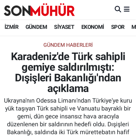
İzmir Nöbetçi Eczaneler
İZMİR
GÜNDEM
SİYASET
EKONOMİ
SPOR
M
İzmir Hava Durumu
GÜNDEM HABERLERI
Karadeniz'de Türk sahipli
İzmir Namaz Vakitleri
gemiye saldırılmıştı:
İzmir Trafik Yoğunluk Haritası
Dışişleri Bakanlığı'ndan
Süper Lig Puan Durumu ve Fikstür
açıklama
Ukrayna'nın Odessa Limanı'ndan Türkiye'ye kuru
Tüm Manşetler
yük taşıyan Türk sahipli ve Vanuatu bayraklı bir
gemi, dün gece insansız hava aracıyla
Son Dakika Haberleri
düzenlenen bir saldırının hedefi oldu. Dışişleri
Bakanlığı, saldırıda iki Türk mürettebatın hafif
Haber Arşivi