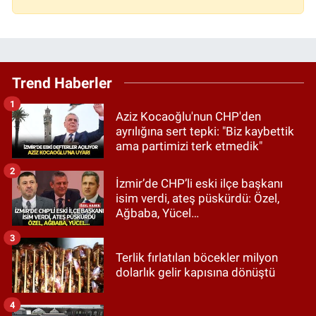
Trend Haberler
1
Aziz Kocaoğlu'nun CHP'den
ayrılığına sert tepki: "Biz kaybettik
ama partimizi terk etmedik"
2
İzmir’de CHP’li eski ilçe başkanı
isim verdi, ateş püskürdü: Özel,
Ağbaba, Yücel…
3
Terlik fırlatılan böcekler milyon
dolarlık gelir kapısına dönüştü
4