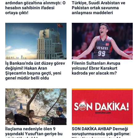
ardından gözaltına alınmıştı: O
Türkiye, Suudi Arabistan ve
hesabın sahibinin ifadesi
Pakistan ortak savunma
ortaya çıktı!
anlaşması maddeleri
İş Bankası'nda üst düzey görev
Filenin Sultanları Avrupa
değişimi! Hakan Aran
yolcusu! Ebrar Karakurt
Şişecam'ın başına geçti, yeni
kadroda yer alacak mı?
genel müdür belli oldu
İlaçlama nedeniyle ölen 9
SON DAKİKA AHBAP Derneği
yaşındaki Yusuf'tan geriye bu
soruşturmasında şok gelişme: