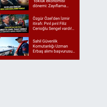
"tokluk ekonomisi"
dönemi: Zayıflama
iğneleri gıda
harcamalarını vurdu!
Özgür Özel'den İzmir
itirafı: Pırıl pırıl Filiz
Cerioğlu Sengel vardı!
Ama ankette Cemil
Tugay birinci çıktı
Sahil Güvenlik
Komutanlığı Uzman
Erbaş alımı başvurusu
nasıl yapılır? 2026
başvuru şartları neler?