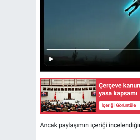
Çerçeve kanun 
yasa kapsamı
İçeriği Görüntüle
Ancak paylaşımın içeriği incelendiği