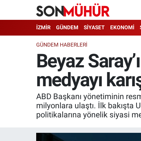
İzmir Nöbetçi Eczaneler
İZMİR
GÜNDEM
SİYASET
EKONOMİ
İzmir Hava Durumu
GÜNDEM HABERLERI
Beyaz Saray’ı
İzmir Namaz Vakitleri
medyayı karış
İzmir Trafik Yoğunluk Haritası
Süper Lig Puan Durumu ve Fikstür
ABD Başkanı yönetiminin resm
Tüm Manşetler
milyonlara ulaştı. İlk bakışt
politikalarına yönelik siyasi me
Son Dakika Haberleri
Haber Arşivi