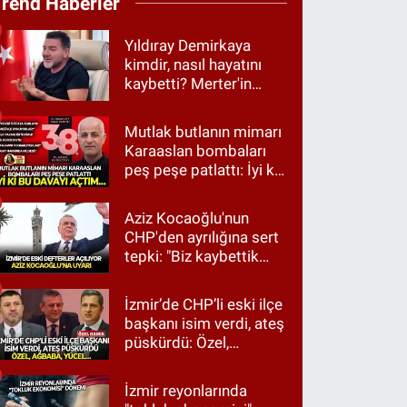
Trend Haberler
Yıldıray Demirkaya
kimdir, nasıl hayatını
kaybetti? Merter'in
tanınan ismi için taziye
mesajı
Mutlak butlanın mimarı
Karaaslan bombaları
peş peşe patlattı: İyi ki
bu davayı açtım…
Aziz Kocaoğlu'nun
CHP'den ayrılığına sert
tepki: "Biz kaybettik
ama partimizi terk
etmedik"
İzmir’de CHP’li eski ilçe
başkanı isim verdi, ateş
püskürdü: Özel,
Ağbaba, Yücel…
İzmir reyonlarında