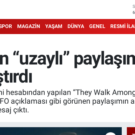
6
6
SPOR
MAGAZİN
YAŞAM
DÜNYA
GENEL
RESMİ İL
1
6
n “uzaylı” paylaşı
4
tırdı
5
i hesabından yapılan “They Walk Among 
a UFO açıklaması gibi görünen paylaşımın
saj çıktı.