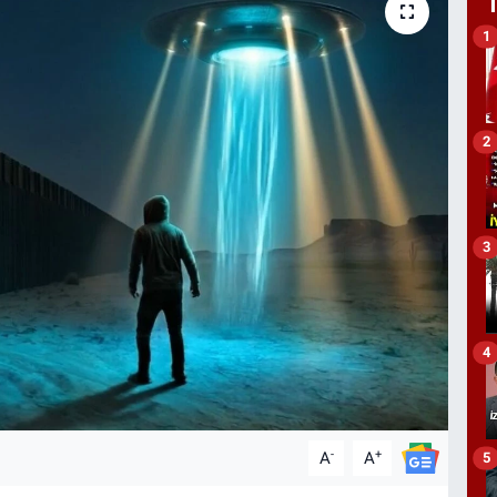
1
2
3
4
-
+
A
A
5