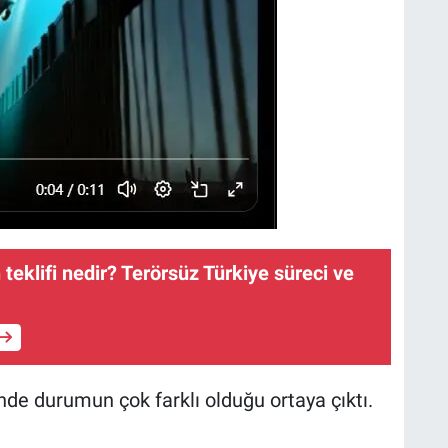
teklifi nedir? Terörsüz Türkiye süreci ve
nde durumun çok farklı olduğu ortaya çıktı.