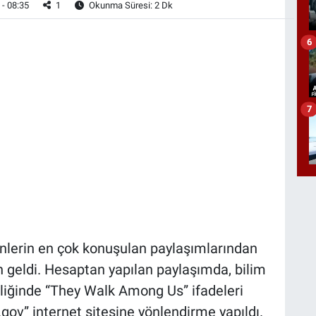
- 08:35
1
Okunma Süresi: 2 Dk
6
7
lerin en çok konuşulan paylaşımlarından
n geldi. Hesaptan yapılan paylaşımda, bilim
eşliğinde “They Walk Among Us” ifadeleri
.gov” internet sitesine yönlendirme yapıldı.