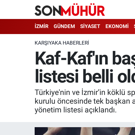
İzmir Nöbetçi Eczaneler
İZMİR
GÜNDEM
SİYASET
EKONOMİ
İzmir Hava Durumu
KARŞIYAKA HABERLERI
Kaf-Kaf'ın ba
İzmir Namaz Vakitleri
listesi belli o
İzmir Trafik Yoğunluk Haritası
Süper Lig Puan Durumu ve Fikstür
Türkiye'nin ve İzmir’in köklü 
Tüm Manşetler
kurulu öncesinde tek başkan ad
yönetim listesi açıklandı.
Son Dakika Haberleri
Haber Arşivi