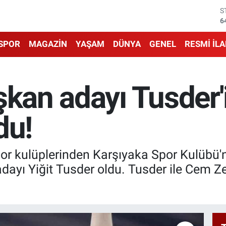
G
6
B
1
SPOR
MAGAZİN
YAŞAM
DÜNYA
GENEL
RESMİ İL
B
6
D
4
şkan adayı Tusder
E
5
S
ldu!
6
spor kulüplerinden Karşıyaka Spor Kulübü
ayı Yiğit Tusder oldu. Tusder ile Cem Zer