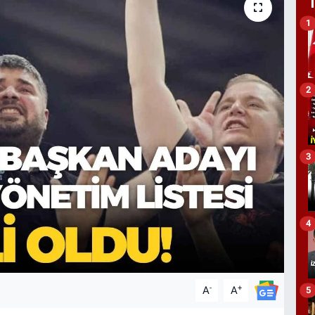
1
2
3
4
-
+
A
A
5