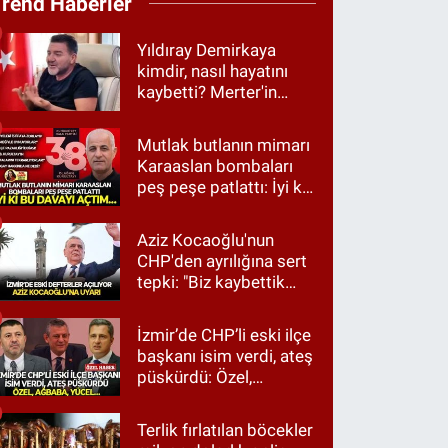
Trend Haberler
Yıldıray Demirkaya
kimdir, nasıl hayatını
kaybetti? Merter'in
tanınan ismi için taziye
mesajı
Mutlak butlanın mimarı
Karaaslan bombaları
peş peşe patlattı: İyi ki
bu davayı açtım…
Aziz Kocaoğlu'nun
CHP'den ayrılığına sert
tepki: "Biz kaybettik
ama partimizi terk
etmedik"
İzmir’de CHP’li eski ilçe
başkanı isim verdi, ateş
püskürdü: Özel,
Ağbaba, Yücel…
Terlik fırlatılan böcekler