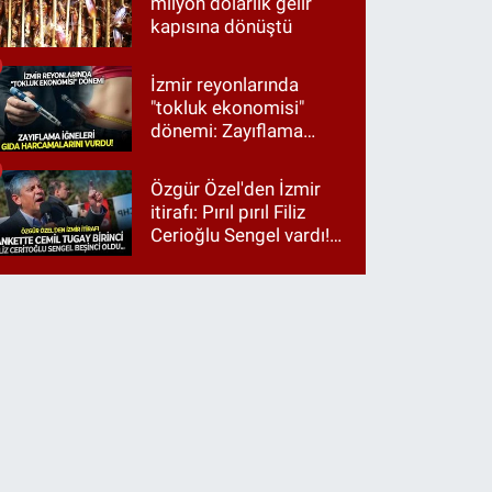
milyon dolarlık gelir
kapısına dönüştü
İzmir reyonlarında
"tokluk ekonomisi"
dönemi: Zayıflama
iğneleri gıda
harcamalarını vurdu!
Özgür Özel'den İzmir
itirafı: Pırıl pırıl Filiz
Cerioğlu Sengel vardı!
Ama ankette Cemil
Tugay birinci çıktı