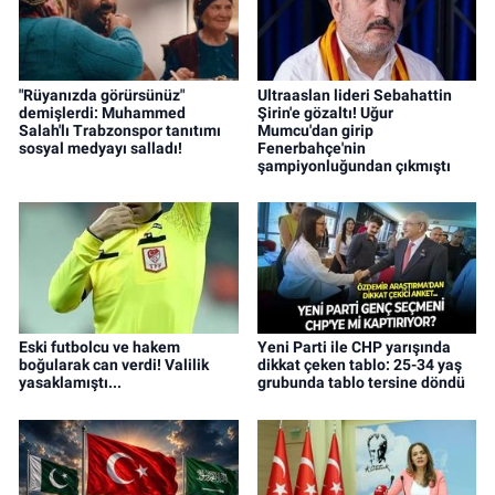
"Rüyanızda görürsünüz"
Ultraaslan lideri Sebahattin
demişlerdi: Muhammed
Şirin'e gözaltı! Uğur
Salah'lı Trabzonspor tanıtımı
Mumcu'dan girip
sosyal medyayı salladı!
Fenerbahçe'nin
şampiyonluğundan çıkmıştı
Eski futbolcu ve hakem
Yeni Parti ile CHP yarışında
boğularak can verdi! Valilik
dikkat çeken tablo: 25-34 yaş
yasaklamıştı...
grubunda tablo tersine döndü