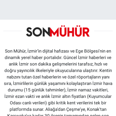
Son Mühür, İzmir’in dijital hafızası ve Ege Bölgesi'nin en
dinamik yerel haber portalıdır. Güncel İzmir haberleri ve
anlık İzmir son dakika gelişmelerini tarafsız, hızlı ve
doğru yayıncılık ilkeleriyle okuyucularına ulaştırır. Kentin
nabzını tutan özel haberlerin ve özel röportajların yanı
sıra, İzmirlilerin günlük yaşamını kolaylaştıran İzmir hava
durumu (15 günlük tahminler), İzmir namaz vakitleri,
İzmir ezan vakti ve anlık İzmir altın fiyatları (Kuyumcular
Odası canlı verileri) gibi kritik kent verilerini tek bir
platformda sunar. Aliağa'dan Çeşme'ye, Konak'tan
Karşıyaka'ya kadar 30 ilçenin tamamından gelen son