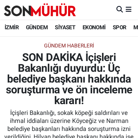
İzmir Nöbetçi Eczaneler
İZMİR
GÜNDEM
SİYASET
EKONOMİ
SPOR
M
İzmir Hava Durumu
GÜNDEM HABERLERI
SON DAKİKA İçişleri
İzmir Namaz Vakitleri
Bakanlığı duyurdu: Üç
İzmir Trafik Yoğunluk Haritası
belediye başkanı hakkında
Süper Lig Puan Durumu ve Fikstür
soruşturma ve ön inceleme
kararı!
Tüm Manşetler
İçişleri Bakanlığı, sokak köpeği saldırıları ve
Son Dakika Haberleri
ihmal iddiaları üzerine Köyceğiz ve Narman
belediye başkanları hakkında soruşturma izni
Haber Arşivi
verildiğini, Hilvan belediye başkanı hakkında ise