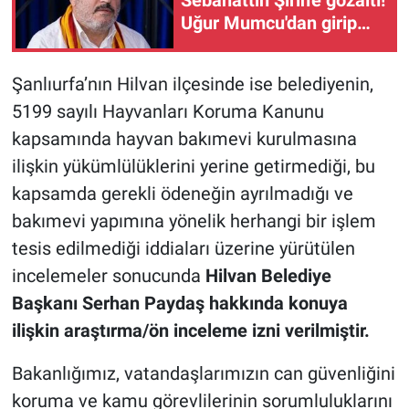
Sebahattin Şirin'e gözaltı!
Uğur Mumcu'dan girip
Fenerbahçe'nin
şampiyonluğundan
Şanlıurfa’nın Hilvan ilçesinde ise belediyenin,
çıkmıştı
5199 sayılı Hayvanları Koruma Kanunu
kapsamında hayvan bakımevi kurulmasına
ilişkin yükümlülüklerini yerine getirmediği, bu
kapsamda gerekli ödeneğin ayrılmadığı ve
bakımevi yapımına yönelik herhangi bir işlem
tesis edilmediği iddiaları üzerine yürütülen
incelemeler sonucunda
Hilvan Belediye
Başkanı Serhan Paydaş hakkında konuya
ilişkin araştırma/ön inceleme izni verilmiştir.
Bakanlığımız, vatandaşlarımızın can güvenliğini
koruma ve kamu görevlilerinin sorumluluklarını