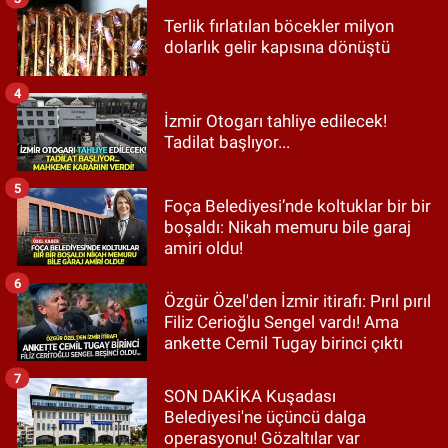
Terlik fırlatılan böcekler milyon
dolarlık gelir kapısına dönüştü
4
İzmir Otogarı tahliye edilecek!
Tadilat başlıyor...
5
Foça Belediyesi’nde koltuklar bir bir
boşaldı: Nikah memuru bile garaj
amiri oldu!
6
Özgür Özel'den İzmir itirafı: Pırıl pırıl
Filiz Cerioğlu Sengel vardı! Ama
ankette Cemil Tugay birinci çıktı
7
SON DAKİKA Kuşadası
Belediyesi'ne üçüncü dalga
operasyonu! Gözaltılar var