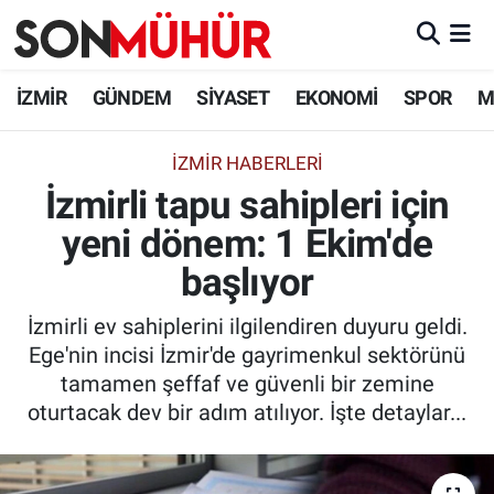
İzmir Nöbetçi Eczaneler
İZMİR
GÜNDEM
SİYASET
EKONOMİ
SPOR
M
İzmir Hava Durumu
İZMIR HABERLERI
İzmirli tapu sahipleri için
İzmir Namaz Vakitleri
yeni dönem: 1 Ekim'de
İzmir Trafik Yoğunluk Haritası
başlıyor
Süper Lig Puan Durumu ve Fikstür
İzmirli ev sahiplerini ilgilendiren duyuru geldi.
Ege'nin incisi İzmir'de gayrimenkul sektörünü
Tüm Manşetler
tamamen şeffaf ve güvenli bir zemine
oturtacak dev bir adım atılıyor. İşte detaylar...
Son Dakika Haberleri
Haber Arşivi