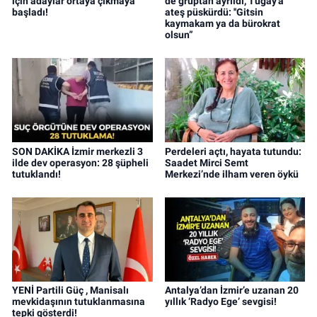
için adaylar ortaya çıkmaya
de gruptan ayrıldı, Tugay'a
başladı!
ateş püskürdü: ''Gitsin
kaymakam ya da bürokrat
olsun”
SON DAKİKA İzmir merkezli 3
Perdeleri açtı, hayata tutundu:
ilde dev operasyon: 28 şüpheli
Saadet Mirci Semt
tutuklandı!
Merkezi’nde ilham veren öykü
YENİ Partili Güç , Manisalı
Antalya’dan İzmir’e uzanan 20
mevkidaşının tutuklanmasına
yıllık ‘Radyo Ege’ sevgisi!
tepki gösterdi!