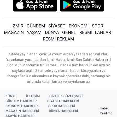
İZMİR
GÜNDEM
SİYASET
EKONOMİ
SPOR
MAGAZİN
YAŞAM
DÜNYA
GENEL
RESMİ İLANLAR
RESMİ REKLAM
Sitede yayınlanan içerik ve yorumlardan yazarları sorumludur.
Yayınlanan yorumlardan İzmir Haber, İzmir Son Dakika Haberleri |
Son Mühür sorumlu tutulamaz. Sitedeki tüm harici linkler ayrı bir
sayfada açılır. Sitemizde yayınlanan haber, köşe yazıları ve
fotoğraflar izin alınmaksızın kaynak gösterilse dahi, herhangi bir
ortamda kullanılamaz ve yayınlanamaz
KÜNYE
İLETİŞİM
GİZLİLİK SÖZLEŞMESİ
GÜNDEM HABERLERİ
SİYASET HABERLERİ
EKONOMİ HABERLERİ
SPOR HABERLERİ
Haber
MAGAZİN HABERLERİ
DÜNYA HABERLERİ
Yazılımı:
ASAYİŞ HABERLERİ