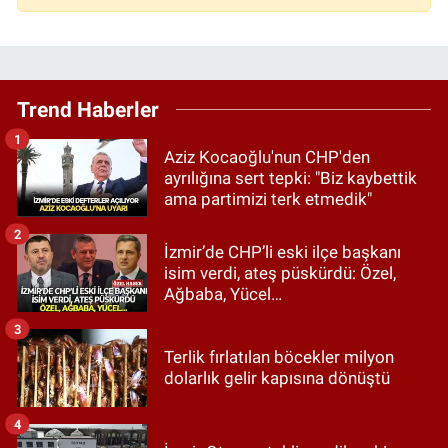
Trend Haberler
1
Aziz Kocaoğlu'nun CHP'den
ayrılığına sert tepki: "Biz kaybettik
ama partimizi terk etmedik"
2
İzmir’de CHP’li eski ilçe başkanı
isim verdi, ateş püskürdü: Özel,
Ağbaba, Yücel…
3
Terlik fırlatılan böcekler milyon
dolarlık gelir kapısına dönüştü
4