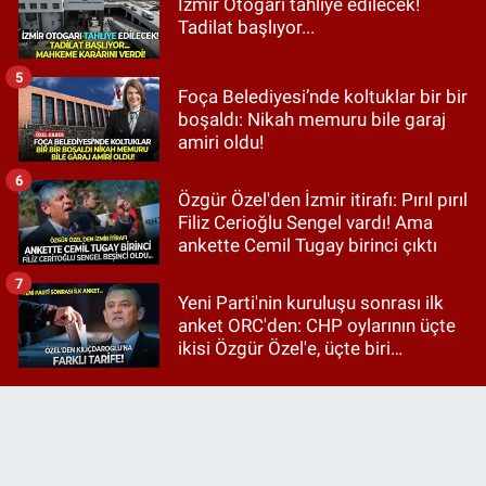
İzmir Otogarı tahliye edilecek!
Tadilat başlıyor...
5
Foça Belediyesi’nde koltuklar bir bir
boşaldı: Nikah memuru bile garaj
amiri oldu!
6
Özgür Özel'den İzmir itirafı: Pırıl pırıl
Filiz Cerioğlu Sengel vardı! Ama
ankette Cemil Tugay birinci çıktı
7
Yeni Parti'nin kuruluşu sonrası ilk
anket ORC'den: CHP oylarının üçte
ikisi Özgür Özel'e, üçte biri
Kılıçdaroğlu'na