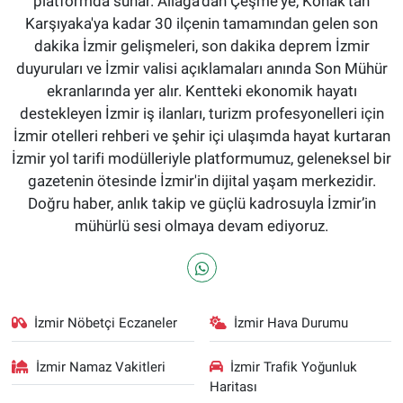
platformda sunar. Aliağa'dan Çeşme'ye, Konak'tan
Karşıyaka'ya kadar 30 ilçenin tamamından gelen son
dakika İzmir gelişmeleri, son dakika deprem İzmir
duyuruları ve İzmir valisi açıklamaları anında Son Mühür
ekranlarında yer alır. Kentteki ekonomik hayatı
destekleyen İzmir iş ilanları, turizm profesyonelleri için
İzmir otelleri rehberi ve şehir içi ulaşımda hayat kurtaran
İzmir yol tarifi modülleriyle platformumuz, geleneksel bir
gazetenin ötesinde İzmir'in dijital yaşam merkezidir.
Doğru haber, anlık takip ve güçlü kadrosuyla İzmir’in
mühürlü sesi olmaya devam ediyoruz.
İzmir Nöbetçi Eczaneler
İzmir Hava Durumu
İzmir Namaz Vakitleri
İzmir Trafik Yoğunluk
Haritası