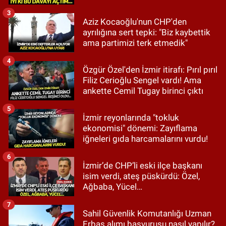
3
Aziz Kocaoğlu'nun CHP'den
ayrılığına sert tepki: "Biz kaybettik
ama partimizi terk etmedik"
4
Özgür Özel'den İzmir itirafı: Pırıl pırıl
Filiz Cerioğlu Sengel vardı! Ama
ankette Cemil Tugay birinci çıktı
5
İzmir reyonlarında "tokluk
ekonomisi" dönemi: Zayıflama
iğneleri gıda harcamalarını vurdu!
6
İzmir’de CHP’li eski ilçe başkanı
isim verdi, ateş püskürdü: Özel,
Ağbaba, Yücel…
7
Sahil Güvenlik Komutanlığı Uzman
Erbaş alımı başvurusu nasıl yapılır?