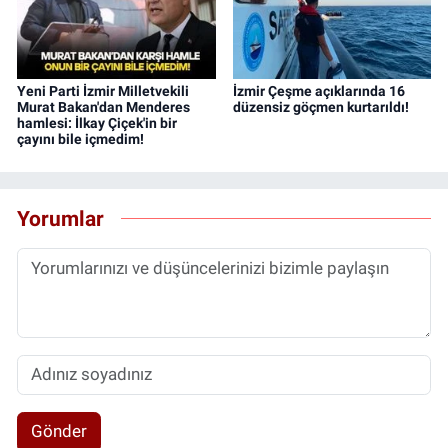
Yeni Parti İzmir Milletvekili
İzmir Çeşme açıklarında 16
Murat Bakan'dan Menderes
düzensiz göçmen kurtarıldı!
hamlesi: İlkay Çiçek'in bir
çayını bile içmedim!
Yorumlar
Gönder