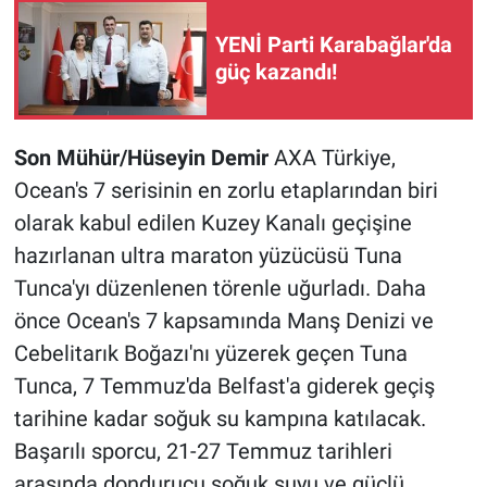
YENİ Parti Karabağlar'da
güç kazandı!
Son Mühür/Hüseyin Demir
AXA Türkiye,
Ocean's 7 serisinin en zorlu etaplarından biri
olarak kabul edilen Kuzey Kanalı geçişine
hazırlanan ultra maraton yüzücüsü Tuna
Tunca'yı düzenlenen törenle uğurladı.
Daha
önce Ocean's 7 kapsamında Manş Denizi ve
Cebelitarık Boğazı'nı yüzerek geçen Tuna
Tunca, 7 Temmuz'da Belfast'a giderek geçiş
tarihine kadar soğuk su kampına katılacak.
Başarılı sporcu, 21-27 Temmuz tarihleri
arasında dondurucu soğuk suyu ve güçlü