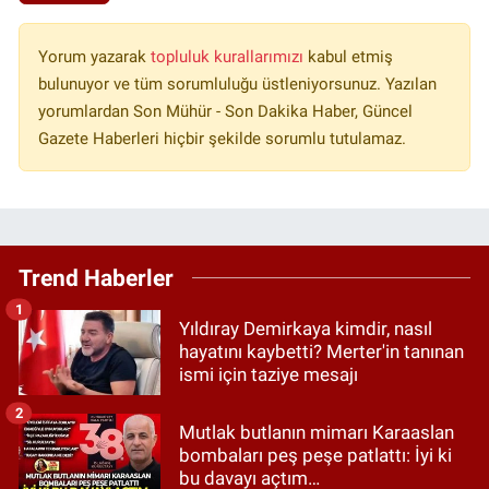
Yorum yazarak
topluluk kurallarımızı
kabul etmiş
bulunuyor ve tüm sorumluluğu üstleniyorsunuz. Yazılan
yorumlardan Son Mühür - Son Dakika Haber, Güncel
Gazete Haberleri hiçbir şekilde sorumlu tutulamaz.
Trend Haberler
1
Yıldıray Demirkaya kimdir, nasıl
hayatını kaybetti? Merter'in tanınan
ismi için taziye mesajı
2
Mutlak butlanın mimarı Karaaslan
bombaları peş peşe patlattı: İyi ki
bu davayı açtım…