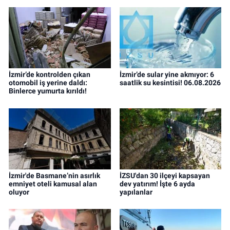
İzmir’de kontrolden çıkan
İzmir’de sular yine akmıyor: 6
otomobil iş yerine daldı:
saatlik su kesintisi! 06.08.2026
Binlerce yumurta kırıldı!
İzmir'de Basmane’nin asırlık
İZSU'dan 30 ilçeyi kapsayan
emniyet oteli kamusal alan
dev yatırım! İşte 6 ayda
oluyor
yapılanlar