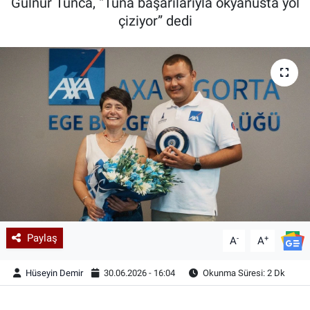
Gülnur Tunca, “Tuna başarılarıyla okyanusta yol
çiziyor” dedi
Paylaş
-
+
A
A
Hüseyin Demir
30.06.2026 - 16:04
Okunma Süresi: 2 Dk