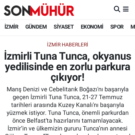
İzmir Nöbetçi Eczaneler
İZMİR
GÜNDEM
SİYASET
EKONOMİ
SPOR
M
İzmir Hava Durumu
İZMIR HABERLERI
İzmirli Tuna Tunca, okyanus
İzmir Namaz Vakitleri
yedilisinde en zorlu parkura
İzmir Trafik Yoğunluk Haritası
çıkıyor!
Süper Lig Puan Durumu ve Fikstür
Manş Denizi ve Cebelitarık Boğazı'nı başarıyla
geçen İzmirli Tuna Tunca, 21-27 Temmuz
Tüm Manşetler
tarihleri arasında Kuzey Kanalı'nı başarıyla
yüzmek istiyor. Tuna Tunca, önemli parkurdan
Son Dakika Haberleri
önce Belfast'ta hazırlarını tamamlayacak.
İzmir’in ve ülkemizin gururu Tunca’nın annesi
Haber Arşivi