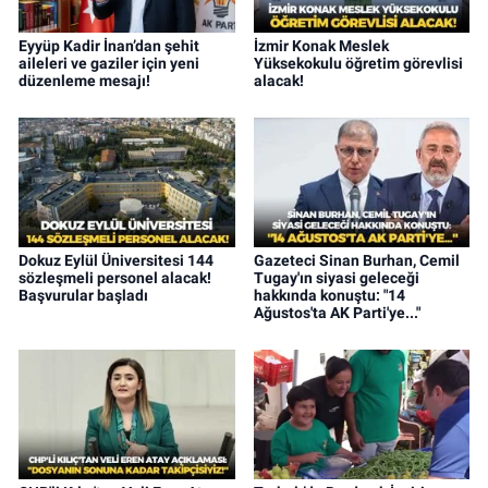
Eyyüp Kadir İnan’dan şehit
İzmir Konak Meslek
aileleri ve gaziler için yeni
Yüksekokulu öğretim görevlisi
düzenleme mesajı!
alacak!
Dokuz Eylül Üniversitesi 144
Gazeteci Sinan Burhan, Cemil
sözleşmeli personel alacak!
Tugay'ın siyasi geleceği
Başvurular başladı
hakkında konuştu: "14
Ağustos'ta AK Parti'ye..."