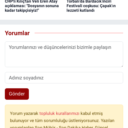
CHP'li Kılıç'tan Veli Eren Atay
Torbalı’da Bardacık İnciri
açıklaması: "Dosyanın sonuna
Festivali coşkusu: Çapak’ın
kadar takipçisiyiz!"
lezzeti kutlandı
Yorumlar
Gönder
Yorum yazarak
topluluk kurallarımızı
kabul etmiş
bulunuyor ve tüm sorumluluğu üstleniyorsunuz. Yazılan
yorumlardan Son Mühür - Son Dakika Haber, Güncel