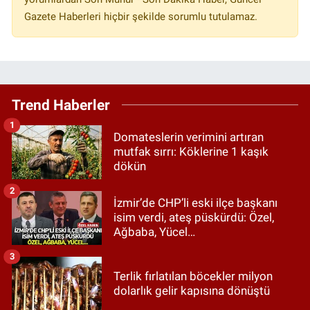
Gazete Haberleri hiçbir şekilde sorumlu tutulamaz.
Trend Haberler
1
Domateslerin verimini artıran
mutfak sırrı: Köklerine 1 kaşık
dökün
2
İzmir’de CHP’li eski ilçe başkanı
isim verdi, ateş püskürdü: Özel,
Ağbaba, Yücel…
3
Terlik fırlatılan böcekler milyon
dolarlık gelir kapısına dönüştü