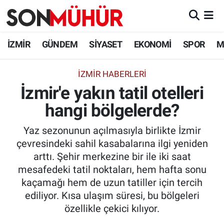
İzmir Nöbetçi Eczaneler
İZMİR
GÜNDEM
SİYASET
EKONOMİ
SPOR
M
İzmir Hava Durumu
İZMIR HABERLERI
İzmir'e yakın tatil otelleri
İzmir Namaz Vakitleri
hangi bölgelerde?
İzmir Trafik Yoğunluk Haritası
Yaz sezonunun açılmasıyla birlikte İzmir
Süper Lig Puan Durumu ve Fikstür
çevresindeki sahil kasabalarına ilgi yeniden
arttı. Şehir merkezine bir ile iki saat
Tüm Manşetler
mesafedeki tatil noktaları, hem hafta sonu
kaçamağı hem de uzun tatiller için tercih
Son Dakika Haberleri
ediliyor. Kısa ulaşım süresi, bu bölgeleri
özellikle çekici kılıyor.
Haber Arşivi