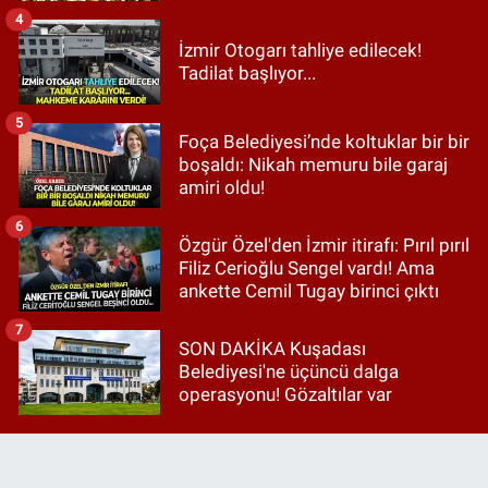
4
İzmir Otogarı tahliye edilecek!
Tadilat başlıyor...
5
Foça Belediyesi’nde koltuklar bir bir
boşaldı: Nikah memuru bile garaj
amiri oldu!
6
Özgür Özel'den İzmir itirafı: Pırıl pırıl
Filiz Cerioğlu Sengel vardı! Ama
ankette Cemil Tugay birinci çıktı
7
SON DAKİKA Kuşadası
Belediyesi'ne üçüncü dalga
operasyonu! Gözaltılar var