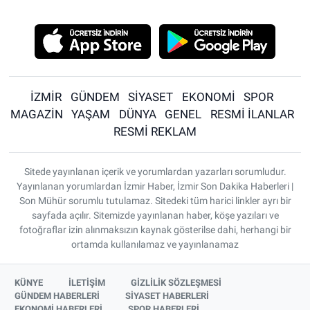
İZMİR
GÜNDEM
SİYASET
EKONOMİ
SPOR
MAGAZİN
YAŞAM
DÜNYA
GENEL
RESMİ İLANLAR
RESMİ REKLAM
Sitede yayınlanan içerik ve yorumlardan yazarları sorumludur.
Yayınlanan yorumlardan İzmir Haber, İzmir Son Dakika Haberleri |
Son Mühür sorumlu tutulamaz. Sitedeki tüm harici linkler ayrı bir
sayfada açılır. Sitemizde yayınlanan haber, köşe yazıları ve
fotoğraflar izin alınmaksızın kaynak gösterilse dahi, herhangi bir
ortamda kullanılamaz ve yayınlanamaz
KÜNYE
İLETİŞİM
GİZLİLİK SÖZLEŞMESİ
GÜNDEM HABERLERİ
SİYASET HABERLERİ
EKONOMİ HABERLERİ
SPOR HABERLERİ