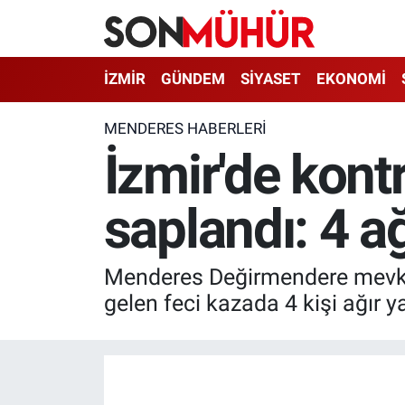
İzmir Nöbetçi Eczaneler
İZMİR
GÜNDEM
SİYASET
EKONOMİ
İzmir Hava Durumu
MENDERES HABERLERI
İzmir'de kont
İzmir Namaz Vakitleri
saplandı: 4 ağ
İzmir Trafik Yoğunluk Haritası
Süper Lig Puan Durumu ve Fikstür
Menderes Değirmendere mevki
Tüm Manşetler
gelen feci kazada 4 kişi ağır ya
Son Dakika Haberleri
Haber Arşivi