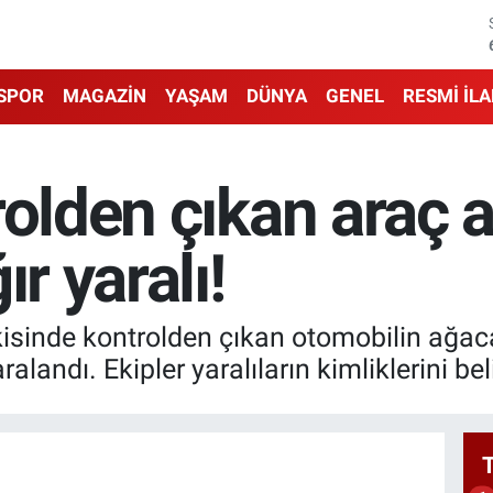
SPOR
MAGAZİN
YAŞAM
DÜNYA
GENEL
RESMİ İL
rolden çıkan araç 
ır yaralı!
sinde kontrolden çıkan otomobilin ağa
ralandı. Ekipler yaralıların kimliklerini be