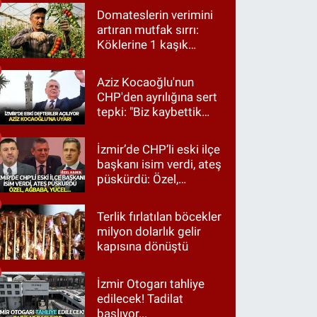
Domateslerin verimini
artıran mutfak sırrı:
Köklerine 1 kaşık
dökün
Aziz Kocaoğlu'nun
CHP'den ayrılığına sert
tepki: "Biz kaybettik
ama partimizi terk
etmedik"
İzmir’de CHP’li eski ilçe
başkanı isim verdi, ateş
püskürdü: Özel,
Ağbaba, Yücel…
Terlik fırlatılan böcekler
milyon dolarlık gelir
kapısına dönüştü
İzmir Otogarı tahliye
edilecek! Tadilat
başlıyor...