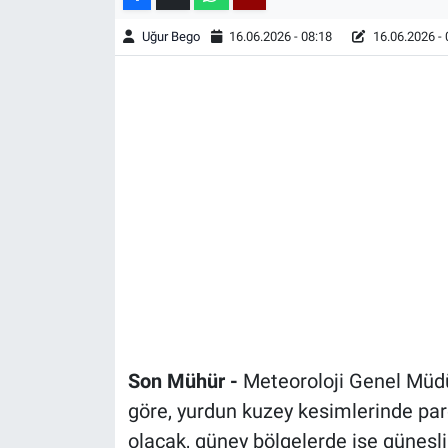
Uğur Bego
16.06.2026 - 08:18
16.06.2026 - 
Son Mühür -
Meteoroloji Genel Müdü
göre, yurdun kuzey kesimlerinde parç
olacak, güney bölgelerde ise güneşli