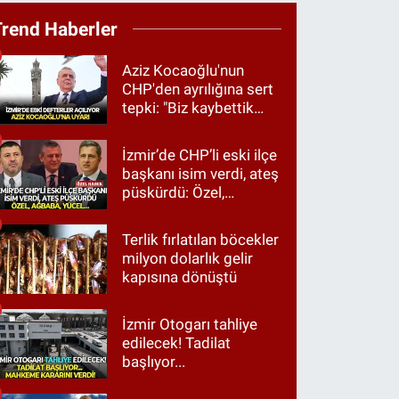
Trend Haberler
Aziz Kocaoğlu'nun
CHP'den ayrılığına sert
tepki: "Biz kaybettik
ama partimizi terk
etmedik"
İzmir’de CHP’li eski ilçe
başkanı isim verdi, ateş
püskürdü: Özel,
Ağbaba, Yücel…
Terlik fırlatılan böcekler
milyon dolarlık gelir
kapısına dönüştü
İzmir Otogarı tahliye
edilecek! Tadilat
başlıyor...