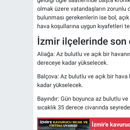
geldiği öğle saatlerinde başta kronik 
olmak üzere vatandaşların zorunlu 
bulunması gerekenlerin ise bol, açık
hava koşullarına uygun kıyafetleri t
İzmir ilçelerinde so
Aliağa: Az bulutlu ve açık bir havanı
dereceye kadar yükselecek.
Balçova: Az bulutlu ve açık bir hava 
kadar yükselecek.
Bayındır: Gün boyunca az bulutlu ve
sıcaklık 35 derece civarında seyrede
İzmir'e kavuruc