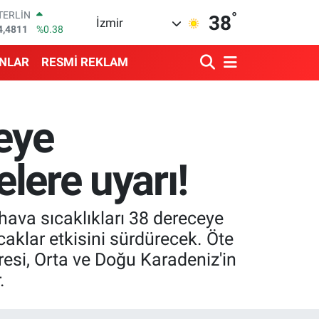
4,4811
%0.38
°
38
İzmir
RAM ALTIN
660.55
%0.03
İST100
ANLAR
RESMİ REKLAM
3.779
%-14
ITCOIN
4.944,08
%-0.18
OLAR
ceye
7,7436
%0.18
URO
5,2510
%0.32
elere uyarı!
hava sıcaklıkları 38 dereceye
aklar etkisini sürdürecek. Öte
esi, Orta ve Doğu Karadeniz'in
.