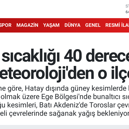
6
G
6
B
SPOR
MAGAZİN
YAŞAM
DÜNYA
GENEL
RESMİ İL
1
B
6
D
 sıcaklığı 40 dere
4
E
5
teoroloji'den o ilç
ne göre, Hatay dışında güney kesimlerde 
olmak üzere Ege Bölgesi'nde bunaltıcı sıc
kesimleri, Batı Akdeniz'de Toroslar çevr
areli çevrelerinde sağanak yağış bekleniyor