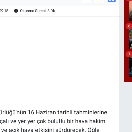
09:18
Okunma Süresi: 3 Dk
6
7
rlüğü'nün 16 Haziran tarihli tahminlerine
alı ve yer yer çok bulutlu bir hava hakim
 ve açık hava etkisini sürdürecek. Öğle