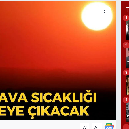
1
2
3
4
-
+
A
A
5