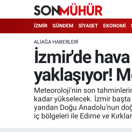
İzmir Nöbetçi Eczaneler
İZMİR
GÜNDEM
SİYASET
EKONOMİ
İzmir Hava Durumu
ALIAĞA HABERLERI
İzmir'de hava
İzmir Namaz Vakitleri
yaklaşıyor! Me
İzmir Trafik Yoğunluk Haritası
Süper Lig Puan Durumu ve Fikstür
Meteoroloji'nin son tahminleri
Tüm Manşetler
kadar yükselecek. İzmir başta 
yandan Doğu Anadolu'nun doğu 
Son Dakika Haberleri
iç bölgeleri ile Edirne ve Kırkl
Haber Arşivi