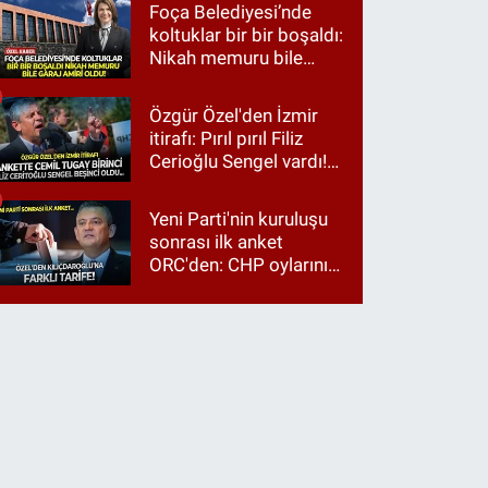
Foça Belediyesi’nde
koltuklar bir bir boşaldı:
Nikah memuru bile
garaj amiri oldu!
Özgür Özel'den İzmir
itirafı: Pırıl pırıl Filiz
Cerioğlu Sengel vardı!
Ama ankette Cemil
Tugay birinci çıktı
Yeni Parti'nin kuruluşu
sonrası ilk anket
ORC'den: CHP oylarının
üçte ikisi Özgür Özel'e,
üçte biri Kılıçdaroğlu'na