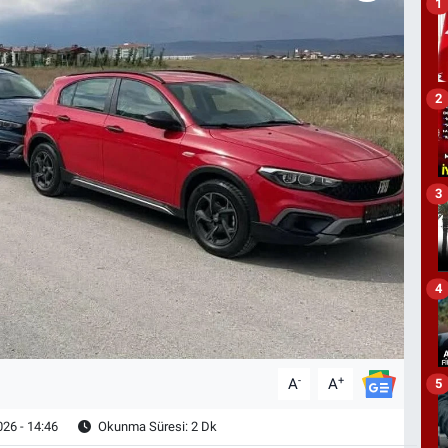
1
2
3
4
-
+
A
A
5
26 - 14:46
Okunma Süresi: 2 Dk