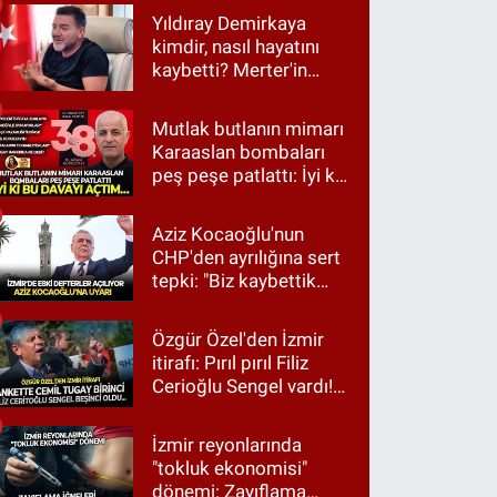
Yıldıray Demirkaya
kimdir, nasıl hayatını
kaybetti? Merter'in
tanınan ismi için taziye
mesajı
Mutlak butlanın mimarı
Karaaslan bombaları
peş peşe patlattı: İyi ki
bu davayı açtım…
Aziz Kocaoğlu'nun
CHP'den ayrılığına sert
tepki: "Biz kaybettik
ama partimizi terk
etmedik"
Özgür Özel'den İzmir
itirafı: Pırıl pırıl Filiz
Cerioğlu Sengel vardı!
Ama ankette Cemil
Tugay birinci çıktı
İzmir reyonlarında
"tokluk ekonomisi"
dönemi: Zayıflama