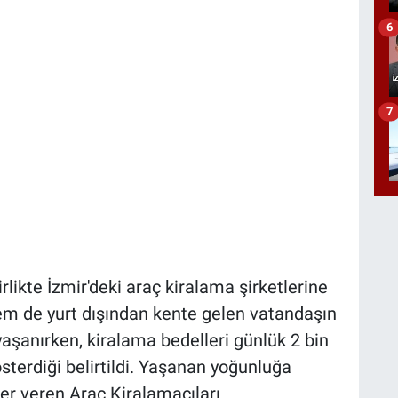
6
7
likte İzmir'deki araç kiralama şirketlerine
em de yurt dışından kente gelen vatandaşın
yaşanırken, kiralama bedelleri günlük 2 bin
österdiği belirtildi. Yaşanan yoğunluğa
ler veren Araç Kiralamacıları