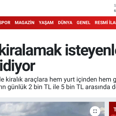
6
6
SPOR
MAGAZİN
YAŞAM
DÜNYA
GENEL
RESMİ İL
1
6
 kiralamak isteyenl
4
idiyor
5
 kiralık araçlara hem yurt içinden hem gu
 günlük 2 bin TL ile 5 bin TL arasında değ