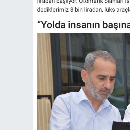
liradan başlıyor. Otomatik olanları i
dediklerimiz 3 bin liradan, lüks araçl
“Yolda insanın başına 