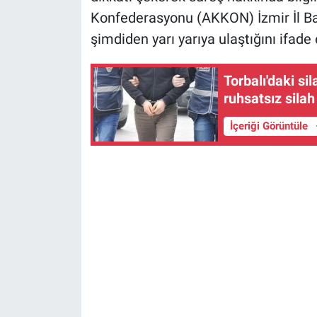
Konfederasyonu (AKKON) İzmir İl Ba
şimdiden yarı yarıya ulaştığını ifade e
Torbalı'daki si
ruhsatsız sila
İçeriği Görüntüle