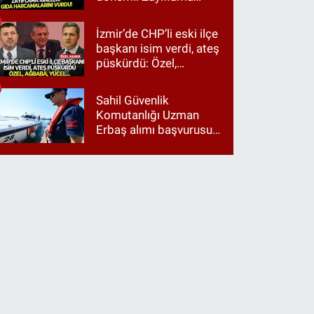
iğneleri gıda
harcamalarını vurdu!
İzmir’de CHP’li eski ilçe
başkanı isim verdi, ateş
püskürdü: Özel,
Ağbaba, Yücel…
Sahil Güvenlik
Komutanlığı Uzman
Erbaş alımı başvurusu
nasıl yapılır? 2026
başvuru şartları neler?