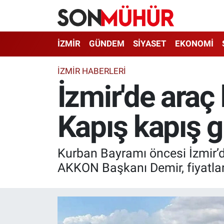
İzmir Nöbetçi Eczaneler
İZMİR
GÜNDEM
SİYASET
EKONOMİ
İzmir Hava Durumu
İZMIR HABERLERI
İzmir'de araç
İzmir Namaz Vakitleri
Kapış kapış g
İzmir Trafik Yoğunluk Haritası
Süper Lig Puan Durumu ve Fikstür
Kurban Bayramı öncesi İzmir’de
Tüm Manşetler
AKKON Başkanı Demir, fiyatların
Son Dakika Haberleri
Haber Arşivi