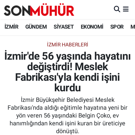
İzmir Nöbetçi Eczaneler
İZMİR
GÜNDEM
SİYASET
EKONOMİ
SPOR
M
İzmir Hava Durumu
İZMIR HABERLERI
İzmir'de 56 yaşında hayatını
İzmir Namaz Vakitleri
değiştirdi! Meslek
İzmir Trafik Yoğunluk Haritası
Fabrikası'yla kendi işini
Süper Lig Puan Durumu ve Fikstür
kurdu
İzmir Büyükşehir Belediyesi Meslek
Tüm Manşetler
Fabrikası'nda aldığı eğitimle hayatına yeni bir
yön veren 56 yaşındaki Belgin Çoko, ev
Son Dakika Haberleri
hanımlığından kendi işini kuran bir üreticiye
dönüştü.
Haber Arşivi