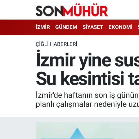
İzmir Nöbetçi Eczaneler
İZMİR
GÜNDEM
SİYASET
EKONOMİ
İzmir Hava Durumu
ÇIĞLI HABERLERI
İzmir yine sus
İzmir Namaz Vakitleri
Su kesintisi 
İzmir Trafik Yoğunluk Haritası
Süper Lig Puan Durumu ve Fikstür
İzmir'de haftanın son iş günün
Tüm Manşetler
planlı çalışmalar nedeniyle uz
Son Dakika Haberleri
Haber Arşivi