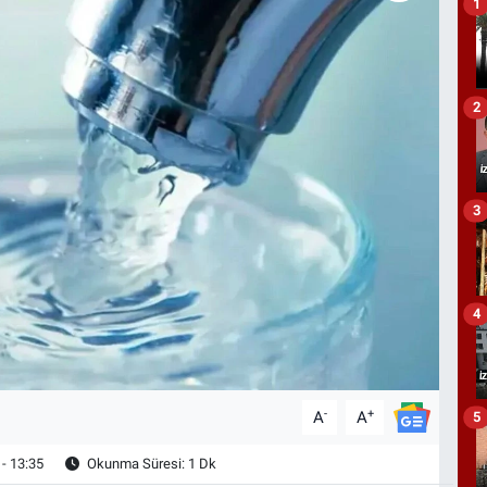
1
2
3
4
-
+
A
A
5
- 13:35
Okunma Süresi: 1 Dk