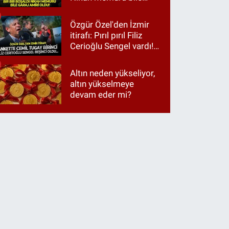
garaj amiri oldu!
Özgür Özel'den İzmir
itirafı: Pırıl pırıl Filiz
Cerioğlu Sengel vardı!
Ama ankette Cemil
Tugay birinci çıktı
Altın neden yükseliyor,
altın yükselmeye
devam eder mi?