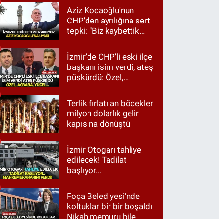
Aziz Kocaoğlu'nun
CHP'den ayrılığına sert
tepki: "Biz kaybettik
ama partimizi terk
etmedik"
İzmir’de CHP’li eski ilçe
başkanı isim verdi, ateş
püskürdü: Özel,
Ağbaba, Yücel…
Terlik fırlatılan böcekler
milyon dolarlık gelir
kapısına dönüştü
İzmir Otogarı tahliye
edilecek! Tadilat
başlıyor...
Foça Belediyesi’nde
koltuklar bir bir boşaldı:
Nikah memuru bile