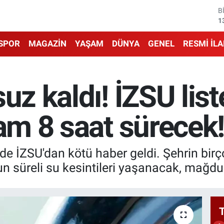
B
1
B
6
SPOR
MAGAZİN
YAŞAM
DÜNYA
GENEL
RESMİ İL
D
4
E
5
uz kaldı! İZSU list
S
6
G
tam 8 saat sürecek
6
de İZSU'dan kötü haber geldi. Şehrin bir
un süreli su kesintileri yaşanacak, mağdur