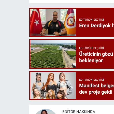
EDITÖRÜN SEÇTIĞI
Eren Derdiyok h
EDITÖRÜN SEÇTIĞI
Üreticinin gözü
bekleniyor
EDITÖRÜN SEÇTIĞI
Manifest belges
dev proje geldi
EDITÖR HAKKINDA