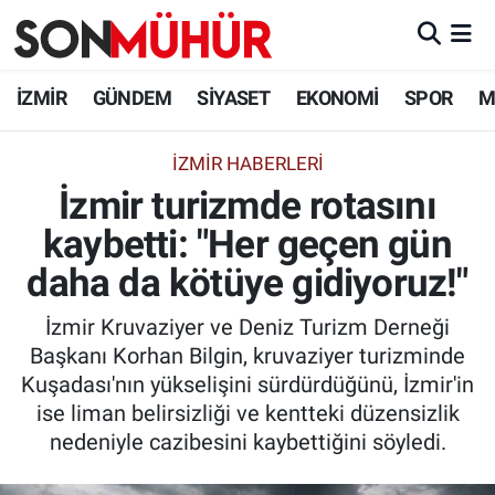
İzmir Nöbetçi Eczaneler
İZMİR
GÜNDEM
SİYASET
EKONOMİ
SPOR
M
İzmir Hava Durumu
İZMIR HABERLERI
İzmir turizmde rotasını
İzmir Namaz Vakitleri
kaybetti: "Her geçen gün
İzmir Trafik Yoğunluk Haritası
daha da kötüye gidiyoruz!"
Süper Lig Puan Durumu ve Fikstür
İzmir Kruvaziyer ve Deniz Turizm Derneği
Başkanı Korhan Bilgin, kruvaziyer turizminde
Tüm Manşetler
Kuşadası'nın yükselişini sürdürdüğünü, İzmir'in
ise liman belirsizliği ve kentteki düzensizlik
Son Dakika Haberleri
nedeniyle cazibesini kaybettiğini söyledi.
Haber Arşivi