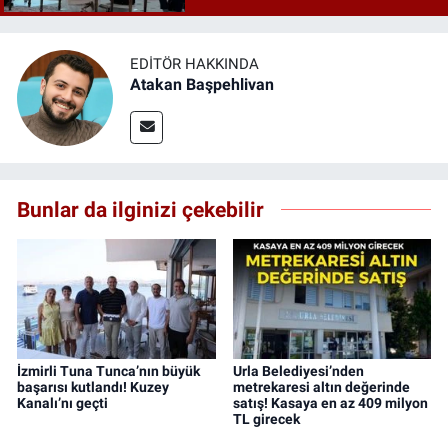
EDITÖR HAKKINDA
Atakan Başpehlivan
Bunlar da ilginizi çekebilir
İzmirli Tuna Tunca’nın büyük
Urla Belediyesi’nden
başarısı kutlandı! Kuzey
metrekaresi altın değerinde
Kanalı’nı geçti
satış! Kasaya en az 409 milyon
TL girecek