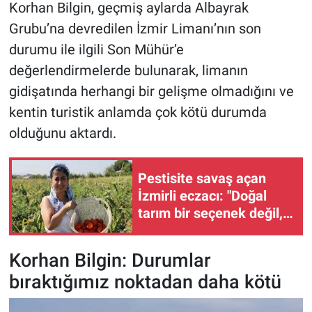
Korhan Bilgin, geçmiş aylarda Albayrak
Grubu’na devredilen İzmir Limanı’nın son
durumu ile ilgili Son Mühür’e
değerlendirmelerde bulunarak, limanın
gidişatında herhangi bir gelişme olmadığını ve
kentin turistik anlamda çok kötü durumda
olduğunu aktardı.
Pestisite savaş açan
İzmirli eczacı: "Doğal
tarım bir seçenek değil,
sorumluluk!"
Korhan Bilgin: Durumlar
bıraktığımız noktadan daha kötü