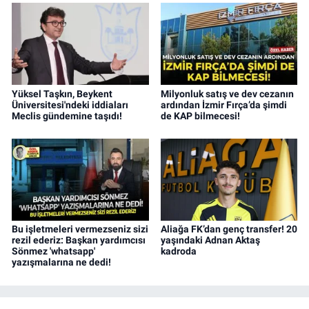
Yüksel Taşkın, Beykent
Milyonluk satış ve dev cezanın
Üniversitesi'ndeki iddiaları
ardından İzmir Fırça’da şimdi
Meclis gündemine taşıdı!
de KAP bilmecesi!
Bu işletmeleri vermezseniz sizi
Aliağa FK’dan genç transfer! 20
rezil ederiz: Başkan yardımcısı
yaşındaki Adnan Aktaş
Sönmez 'whatsapp'
kadroda
yazışmalarına ne dedi!