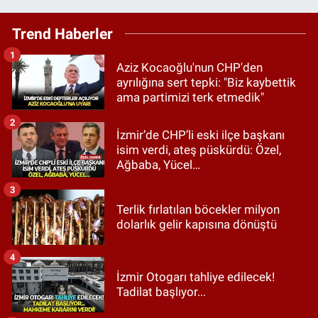
Trend Haberler
1
Aziz Kocaoğlu'nun CHP'den
ayrılığına sert tepki: "Biz kaybettik
ama partimizi terk etmedik"
2
İzmir’de CHP’li eski ilçe başkanı
isim verdi, ateş püskürdü: Özel,
Ağbaba, Yücel…
3
Terlik fırlatılan böcekler milyon
dolarlık gelir kapısına dönüştü
4
İzmir Otogarı tahliye edilecek!
Tadilat başlıyor...