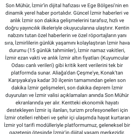
Son Mühür, İzmir’in dijital hafızası ve Ege Bölgesi'nin en
dinamik yerel haber portalıdır. Güncel İzmir haberleri ve
anlık İzmir son dakika gelişmelerini tarafsız, hızlı ve
doğru yayıncılık ilkeleriyle okuyucularına ulaştırır. Kentin
nabzını tutan özel haberlerin ve özel röportajların yanı
sıra, İzmirlilerin günlük yaşamını kolaylaştıran İzmir hava
durumu (15 günlük tahminler), İzmir namaz vakitleri,
İzmir ezan vakti ve anlık İzmir altın fiyatları (Kuyumcular
Odası canlı verileri) gibi kritik kent verilerini tek bir
platformda sunar. Aliağa'dan Çeşme'ye, Konak'tan
Karşıyaka'ya kadar 30 ilçenin tamamından gelen son
dakika İzmir gelişmeleri, son dakika deprem İzmir
duyuruları ve İzmir valisi açıklamaları anında Son Mühür
ekranlarında yer alır. Kentteki ekonomik hayatı
destekleyen İzmir iş ilanları, turizm profesyonelleri için
İzmir otelleri rehberi ve şehir içi ulaşımda hayat kurtaran
İzmir yol tarifi modülleriyle platformumuz, geleneksel bir
gazetenin ötesinde İzmir'in dijital yaşam merkezidir.