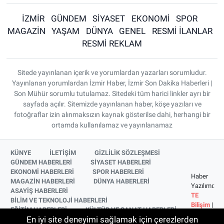
İZMİR
GÜNDEM
SİYASET
EKONOMİ
SPOR
MAGAZİN
YAŞAM
DÜNYA
GENEL
RESMİ İLANLAR
RESMİ REKLAM
Sitede yayınlanan içerik ve yorumlardan yazarları sorumludur.
Yayınlanan yorumlardan İzmir Haber, İzmir Son Dakika Haberleri |
Son Mühür sorumlu tutulamaz. Sitedeki tüm harici linkler ayrı bir
sayfada açılır. Sitemizde yayınlanan haber, köşe yazıları ve
fotoğraflar izin alınmaksızın kaynak gösterilse dahi, herhangi bir
ortamda kullanılamaz ve yayınlanamaz
KÜNYE
İLETİŞİM
GİZLİLİK SÖZLEŞMESİ
GÜNDEM HABERLERİ
SİYASET HABERLERİ
EKONOMİ HABERLERİ
SPOR HABERLERİ
Haber
MAGAZİN HABERLERİ
DÜNYA HABERLERİ
Yazılımı:
ASAYİŞ HABERLERİ
TE
BİLİM VE TEKNOLOJİ HABERLERİ
Bilişim
|
EĞİTİM HABERLERİ
KÜLTÜR VE SANAT HABERLERİ
Copyright
En iyi site deneyimi sağlamak için çerezlerden
SAĞLIK HABERLERİ
YAŞAM HABERLERİ
© 2026