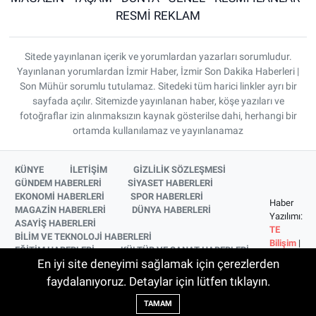
RESMİ REKLAM
Sitede yayınlanan içerik ve yorumlardan yazarları sorumludur.
Yayınlanan yorumlardan İzmir Haber, İzmir Son Dakika Haberleri |
Son Mühür sorumlu tutulamaz. Sitedeki tüm harici linkler ayrı bir
sayfada açılır. Sitemizde yayınlanan haber, köşe yazıları ve
fotoğraflar izin alınmaksızın kaynak gösterilse dahi, herhangi bir
ortamda kullanılamaz ve yayınlanamaz
KÜNYE
İLETİŞİM
GİZLİLİK SÖZLEŞMESİ
GÜNDEM HABERLERİ
SİYASET HABERLERİ
EKONOMİ HABERLERİ
SPOR HABERLERİ
Haber
MAGAZİN HABERLERİ
DÜNYA HABERLERİ
Yazılımı:
ASAYİŞ HABERLERİ
TE
BİLİM VE TEKNOLOJİ HABERLERİ
Bilişim
|
EĞİTİM HABERLERİ
KÜLTÜR VE SANAT HABERLERİ
Copyright
En iyi site deneyimi sağlamak için çerezlerden
SAĞLIK HABERLERİ
YAŞAM HABERLERİ
© 2026
YEREL HABERLER
İZMİR HABERLERİ
faydalanıyoruz. Detaylar için lütfen tıklayın.
SİNEMA VE TELEVİZYON HABERLERİ
TAMAM