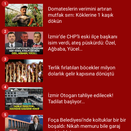
1
Domateslerin verimini artıran
mutfak sırrı: Köklerine 1 kaşık
dökün
2
İzmir’de CHP’li eski ilçe başkanı
isim verdi, ateş püskürdü: Özel,
Ağbaba, Yücel…
3
Terlik fırlatılan böcekler milyon
dolarlık gelir kapısına dönüştü
4
İzmir Otogarı tahliye edilecek!
Tadilat başlıyor...
5
Foça Belediyesi’nde koltuklar bir bir
boşaldı: Nikah memuru bile garaj