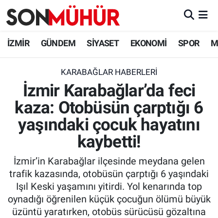
İzmir Nöbetçi Eczaneler
İZMİR
GÜNDEM
SİYASET
EKONOMİ
SPOR
M
İzmir Hava Durumu
KARABAĞLAR HABERLERI
İzmir Karabağlar’da feci
İzmir Namaz Vakitleri
kaza: Otobüsün çarptığı 6
İzmir Trafik Yoğunluk Haritası
yaşındaki çocuk hayatını
Süper Lig Puan Durumu ve Fikstür
kaybetti!
İzmir’in Karabağlar ilçesinde meydana gelen
Tüm Manşetler
trafik kazasında, otobüsün çarptığı 6 yaşındaki
Işıl Keski yaşamını yitirdi. Yol kenarında top
Son Dakika Haberleri
oynadığı öğrenilen küçük çocuğun ölümü büyük
üzüntü yaratırken, otobüs sürücüsü gözaltına
Haber Arşivi