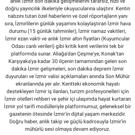
anlık İzmir son dakika gelişmelerini tarafsız, hızlı ve
doğru yayıncılık ilkeleriyle okuyucularına ulaştırır. Kentin
nabzını tutan özel haberlerin ve özel röportajların yanı
sıra, İzmirlilerin günlük yaşamını kolaylaştıran İzmir hava
durumu (15 günlük tahminler), İzmir namaz vakitleri,
İzmir ezan vakti ve anlık İzmir altın fiyatları (Kuyumcular
Odası canlı verileri) gibi kritik kent verilerini tek bir
platformda sunar. Aliağa'dan Çeşme'ye, Konak'tan
Karşıyaka'ya kadar 30 ilçenin tamamından gelen son
dakika İzmir gelişmeleri, son dakika deprem İzmir
duyuruları ve İzmir valisi açıklamaları anında Son Mühür
ekranlarında yer alır. Kentteki ekonomik hayatı
destekleyen İzmir iş ilanları, turizm profesyonelleri için
İzmir otelleri rehberi ve şehir içi ulaşımda hayat kurtaran
İzmir yol tarifi modülleriyle platformumuz, geleneksel bir
gazetenin ötesinde İzmir'in dijital yaşam merkezidir.
Doğru haber, anlık takip ve güçlü kadrosuyla İzmir’in
mühürlü sesi olmaya devam ediyoruz.