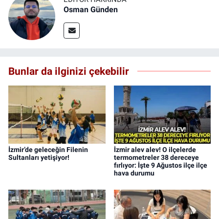
Osman Günden
Bunlar da ilginizi çekebilir
İzmir’de geleceğin Filenin
İzmir alev alev! O ilçelerde
Sultanları yetişiyor!
termometreler 38 dereceye
fırlıyor: İşte 9 Ağustos ilçe ilçe
hava durumu