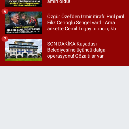
amiri oldu!
6
Özgür Özel'den İzmir itirafı: Pırıl pırıl
Filiz Cerioğlu Sengel vardı! Ama
ankette Cemil Tugay birinci çıktı
7
SON DAKİKA Kuşadası
Belediyesi'ne üçüncü dalga
operasyonu! Gözaltılar var