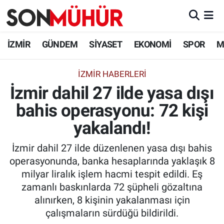
İzmir Nöbetçi Eczaneler
İZMİR
GÜNDEM
SİYASET
EKONOMİ
SPOR
M
İzmir Hava Durumu
İZMIR HABERLERI
İzmir dahil 27 ilde yasa dışı
İzmir Namaz Vakitleri
bahis operasyonu: 72 kişi
İzmir Trafik Yoğunluk Haritası
yakalandı!
Süper Lig Puan Durumu ve Fikstür
İzmir dahil 27 ilde düzenlenen yasa dışı bahis
operasyonunda, banka hesaplarında yaklaşık 8
Tüm Manşetler
milyar liralık işlem hacmi tespit edildi. Eş
zamanlı baskınlarda 72 şüpheli gözaltına
Son Dakika Haberleri
alınırken, 8 kişinin yakalanması için
çalışmaların sürdüğü bildirildi.
Haber Arşivi