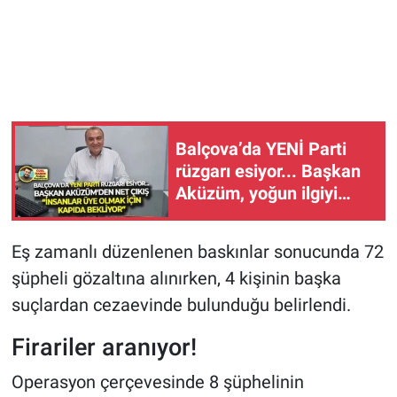
Balçova’da YENİ Parti
rüzgarı esiyor... Başkan
Aküzüm, yoğun ilgiyi
anlattı: “İnsanlar üye
olmak için kapıda
Eş zamanlı düzenlenen baskınlar sonucunda 72
bekliyor!”
şüpheli gözaltına alınırken, 4 kişinin başka
suçlardan cezaevinde bulunduğu belirlendi.
Firariler aranıyor!
Operasyon çerçevesinde 8 şüphelinin