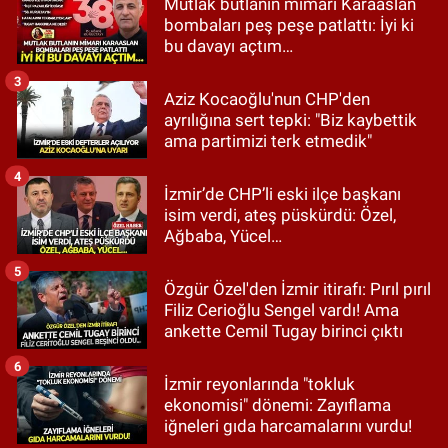
Mutlak butlanın mimarı Karaaslan
bombaları peş peşe patlattı: İyi ki
bu davayı açtım…
3
Aziz Kocaoğlu'nun CHP'den
ayrılığına sert tepki: "Biz kaybettik
ama partimizi terk etmedik"
4
İzmir’de CHP’li eski ilçe başkanı
isim verdi, ateş püskürdü: Özel,
Ağbaba, Yücel…
5
Özgür Özel'den İzmir itirafı: Pırıl pırıl
Filiz Cerioğlu Sengel vardı! Ama
ankette Cemil Tugay birinci çıktı
6
İzmir reyonlarında "tokluk
ekonomisi" dönemi: Zayıflama
iğneleri gıda harcamalarını vurdu!