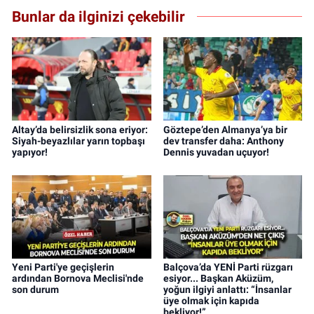
Bunlar da ilginizi çekebilir
Altay’da belirsizlik sona eriyor:
Göztepe’den Almanya’ya bir
Siyah-beyazlılar yarın topbaşı
dev transfer daha: Anthony
yapıyor!
Dennis yuvadan uçuyor!
Yeni Parti'ye geçişlerin
Balçova’da YENİ Parti rüzgarı
ardından Bornova Meclisi'nde
esiyor... Başkan Aküzüm,
son durum
yoğun ilgiyi anlattı: “İnsanlar
üye olmak için kapıda
bekliyor!”