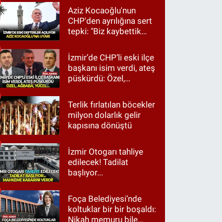
Aziz Kocaoğlu'nun
CHP'den ayrılığına sert
tepki: "Biz kaybettik
ama partimizi terk
etmedik"
İzmir’de CHP’li eski ilçe
başkanı isim verdi, ateş
püskürdü: Özel,
Ağbaba, Yücel…
Terlik fırlatılan böcekler
milyon dolarlık gelir
kapısına dönüştü
İzmir Otogarı tahliye
edilecek! Tadilat
başlıyor...
Foça Belediyesi’nde
koltuklar bir bir boşaldı:
Nikah memuru bile