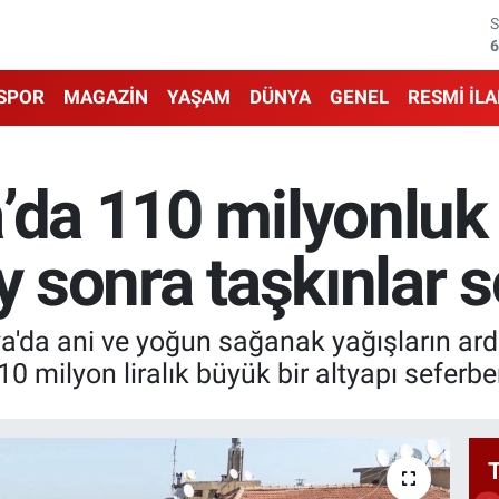
6
1
SPOR
MAGAZİN
YAŞAM
DÜNYA
GENEL
RESMİ İL
6
4
’da 110 milyonluk 
5
ay sonra taşkınlar 
6
a'da ani ve yoğun sağanak yağışların a
 milyon liralık büyük bir altyapı seferberl