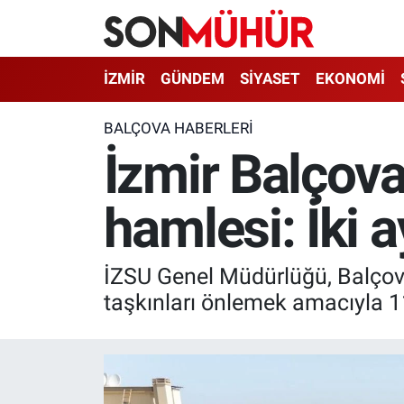
İzmir Nöbetçi Eczaneler
İZMİR
GÜNDEM
SİYASET
EKONOMİ
İzmir Hava Durumu
BALÇOVA HABERLERI
İzmir Balçova
İzmir Namaz Vakitleri
hamlesi: İki 
İzmir Trafik Yoğunluk Haritası
Süper Lig Puan Durumu ve Fikstür
İZSU Genel Müdürlüğü, Balçov
Tüm Manşetler
taşkınları önlemek amacıyla 110
Son Dakika Haberleri
Haber Arşivi