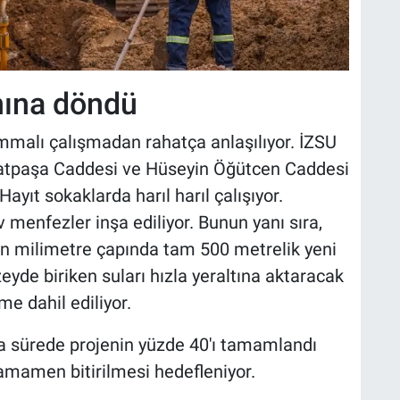
nına döndü
mmalı çalışmadan rahatça anlaşılıyor. İZSU
thatpaşa Caddesi ve Hüseyin Öğütcen Caddesi
Hayıt sokaklarda harıl harıl çalışıyor.
menfezler inşa ediliyor. Bunun yanı sıra,
 bin milimetre çapında tam 500 metrelik yeni
eyde biriken suları hızla yeraltına aktaracak
e dahil ediliyor.
ısa sürede projenin yüzde 40'ı tamamlandı
 tamamen bitirilmesi hedefleniyor.