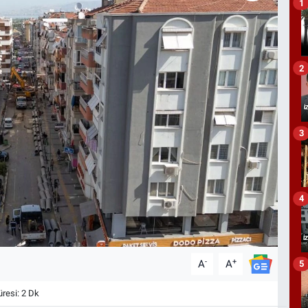
1
2
3
4
-
+
A
A
5
esi: 2 Dk