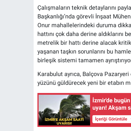
Çalışmaların teknik detaylarını pay
Başkanlığı’nda görevli İnşaat Mühend
Onur mahallelerindeki duruma dikkat
hattını çok daha derine aldıklarını b
metrelik bir hattı derine alacak kriti
yaşanan taşkın sorunlarını bu hamle
birleşik sistemi tamamen ayrıştırıyo
Karabulut ayrıca, Balçova Pazaryeri
yüzünü güldürecek yeni bir etabın mü
İzmir'de bugün
uyarı! Akşam s
İçeriği Görüntüle