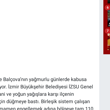
6
7
de Balçova’nın yağmurlu günlerde kabusa
yor. İzmir Büyükşehir Belediyesi İZSU Genel
ani ve yoğun yağışlara karşı ilçenin
çin düğmeye bastı. Birleşik sistem çalışan
 tamamen engellemek adına bölgeye tam 110