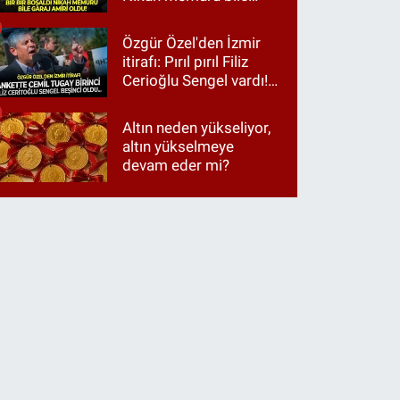
garaj amiri oldu!
Özgür Özel'den İzmir
itirafı: Pırıl pırıl Filiz
Cerioğlu Sengel vardı!
Ama ankette Cemil
Tugay birinci çıktı
Altın neden yükseliyor,
altın yükselmeye
devam eder mi?