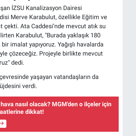
laşan İZSU Kanalizasyon Dairesi
isi Merve Karabulut, özellikle Eğitim ve
 çekti. Ata Caddesi’nde mevcut atık su
elirten Karabulut, "Burada yaklaşık 180
k bir imalat yapıyoruz. Yağışlı havalarda
yle çözeceğiz. Projeyle birlikte mevcut
ruz" dedi.
 çevresinde yaşayan vatandaşların da
jdesini verdi.
 hava nasıl olacak? MGM'den o ilçeler için
aatlerine dikkat!