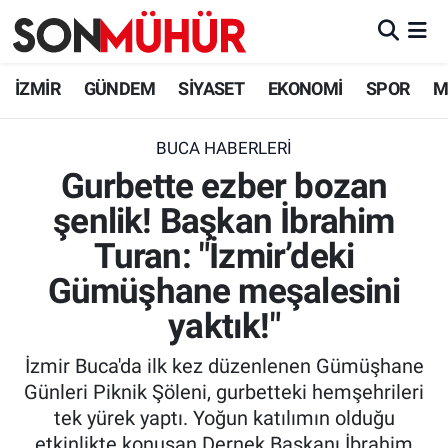
İzmir Nöbetçi Eczaneler
İZMİR
GÜNDEM
SİYASET
EKONOMİ
SPOR
M
İzmir Hava Durumu
BUCA HABERLERI
Gurbette ezber bozan
İzmir Namaz Vakitleri
şenlik! Başkan İbrahim
İzmir Trafik Yoğunluk Haritası
Turan: "İzmir’deki
Süper Lig Puan Durumu ve Fikstür
Gümüşhane meşalesini
yaktık!"
Tüm Manşetler
İzmir Buca'da ilk kez düzenlenen Gümüşhane
Son Dakika Haberleri
Günleri Piknik Şöleni, gurbetteki hemşehrileri
tek yürek yaptı. Yoğun katılımın olduğu
Haber Arşivi
etkinlikte konuşan Dernek Başkanı İbrahim