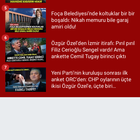
5
Foça Belediyesi’nde koltuklar bir bir
boşaldı: Nikah memuru bile garaj
amiri oldu!
6
Özgür Özel'den İzmir itirafı: Pırıl pırıl
Filiz Cerioğlu Sengel vardı! Ama
ankette Cemil Tugay birinci çıktı
7
Yeni Parti'nin kuruluşu sonrası ilk
anket ORC'den: CHP oylarının üçte
ikisi Özgür Özel'e, üçte biri
Kılıçdaroğlu'na