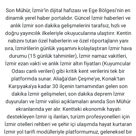
Son Mühür, İzmir’in dijital hafızası ve Ege Bölgesi'nin en
dinamik yerel haber portalıdır. Güncel İzmir haberleri ve
anlık İzmir son dakika gelişmelerini tarafsız, hızlı ve
doğru yayıncılık ilkeleriyle okuyucularına ulaştırır. Kentin
nabzını tutan özel haberlerin ve özel röportajların yanı
sıra, İzmirlilerin günlük yaşamını kolaylaştıran İzmir hava
durumu (15 günlük tahminler), İzmir namaz vakitleri,
İzmir ezan vakti ve anlık İzmir altın fiyatları (Kuyumcular
Odası canlı verileri) gibi kritik kent verilerini tek bir
platformda sunar. Aliağa'dan Çeşme'ye, Konak'tan
Karşıyaka'ya kadar 30 ilçenin tamamından gelen son
dakika İzmir gelişmeleri, son dakika deprem İzmir
duyuruları ve İzmir valisi açıklamaları anında Son Mühür
ekranlarında yer alır. Kentteki ekonomik hayatı
destekleyen İzmir iş ilanları, turizm profesyonelleri için
İzmir otelleri rehberi ve şehir içi ulaşımda hayat kurtaran
İzmir yol tarifi modülleriyle platformumuz, geleneksel bir