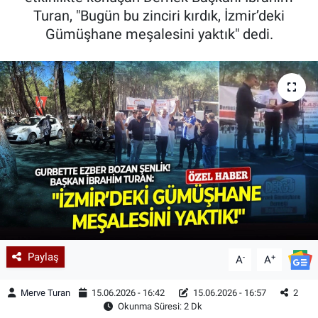
Turan, "Bugün bu zinciri kırdık, İzmir’deki
Gümüşhane meşalesini yaktık" dedi.
Paylaş
-
+
A
A
Merve Turan
15.06.2026 - 16:42
15.06.2026 - 16:57
2
Okunma Süresi: 2 Dk