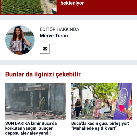
bekleniyor
EDITÖR HAKKINDA
Merve Turan
Bunlar da ilginizi çekebilir
SON DAKİKA İzmir Buca’da
Buca’da kadın gücü birleşiyor:
korkutan yangın: Sünger
“Mahallede eşitlik var!”
deposu alev alev yandı!