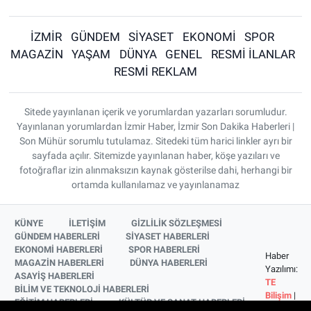
İZMİR
GÜNDEM
SİYASET
EKONOMİ
SPOR
MAGAZİN
YAŞAM
DÜNYA
GENEL
RESMİ İLANLAR
RESMİ REKLAM
Sitede yayınlanan içerik ve yorumlardan yazarları sorumludur.
Yayınlanan yorumlardan İzmir Haber, İzmir Son Dakika Haberleri |
Son Mühür sorumlu tutulamaz. Sitedeki tüm harici linkler ayrı bir
sayfada açılır. Sitemizde yayınlanan haber, köşe yazıları ve
fotoğraflar izin alınmaksızın kaynak gösterilse dahi, herhangi bir
ortamda kullanılamaz ve yayınlanamaz
KÜNYE
İLETİŞİM
GİZLİLİK SÖZLEŞMESİ
GÜNDEM HABERLERİ
SİYASET HABERLERİ
EKONOMİ HABERLERİ
SPOR HABERLERİ
Haber
MAGAZİN HABERLERİ
DÜNYA HABERLERİ
Yazılımı:
ASAYİŞ HABERLERİ
TE
BİLİM VE TEKNOLOJİ HABERLERİ
Bilişim
|
EĞİTİM HABERLERİ
KÜLTÜR VE SANAT HABERLERİ
Copyright