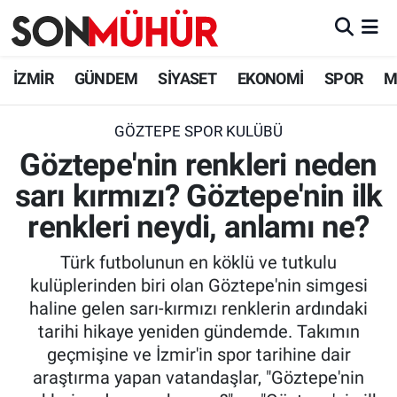
İzmir Nöbetçi Eczaneler
İZMİR
GÜNDEM
SİYASET
EKONOMİ
SPOR
M
İzmir Hava Durumu
GÖZTEPE SPOR KULÜBÜ
Göztepe'nin renkleri neden
İzmir Namaz Vakitleri
sarı kırmızı? Göztepe'nin ilk
İzmir Trafik Yoğunluk Haritası
renkleri neydi, anlamı ne?
Süper Lig Puan Durumu ve Fikstür
Türk futbolunun en köklü ve tutkulu
kulüplerinden biri olan Göztepe'nin simgesi
Tüm Manşetler
haline gelen sarı-kırmızı renklerin ardındaki
tarihi hikaye yeniden gündemde. Takımın
Son Dakika Haberleri
geçmişine ve İzmir'in spor tarihine dair
araştırma yapan vatandaşlar, "Göztepe'nin
Haber Arşivi