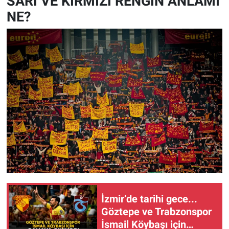
SARI VE KIRMIZI RENGİN ANLAMI
NE?
İzmir’de tarihi gece...
Göztepe ve Trabzonspor
İsmail Köybaşı için