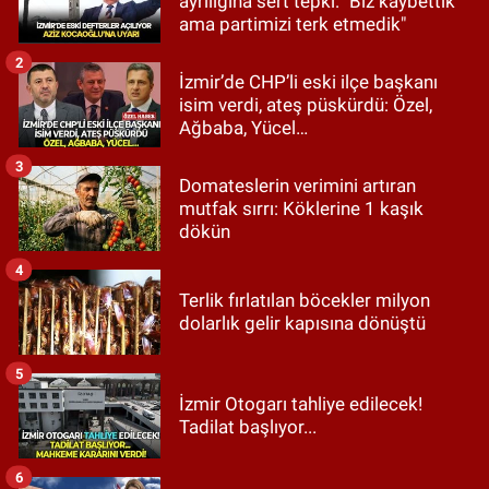
ayrılığına sert tepki: "Biz kaybettik
ama partimizi terk etmedik"
2
İzmir’de CHP’li eski ilçe başkanı
isim verdi, ateş püskürdü: Özel,
Ağbaba, Yücel…
3
Domateslerin verimini artıran
mutfak sırrı: Köklerine 1 kaşık
dökün
4
Terlik fırlatılan böcekler milyon
dolarlık gelir kapısına dönüştü
5
İzmir Otogarı tahliye edilecek!
Tadilat başlıyor...
6