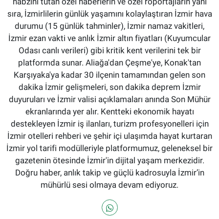
nabzını tutan özel haberlerin ve özel röportajların yanı
sıra, İzmirlilerin günlük yaşamını kolaylaştıran İzmir hava
durumu (15 günlük tahminler), İzmir namaz vakitleri,
İzmir ezan vakti ve anlık İzmir altın fiyatları (Kuyumcular
Odası canlı verileri) gibi kritik kent verilerini tek bir
platformda sunar. Aliağa'dan Çeşme'ye, Konak'tan
Karşıyaka'ya kadar 30 ilçenin tamamından gelen son
dakika İzmir gelişmeleri, son dakika deprem İzmir
duyuruları ve İzmir valisi açıklamaları anında Son Mühür
ekranlarında yer alır. Kentteki ekonomik hayatı
destekleyen İzmir iş ilanları, turizm profesyonelleri için
İzmir otelleri rehberi ve şehir içi ulaşımda hayat kurtaran
İzmir yol tarifi modülleriyle platformumuz, geleneksel bir
gazetenin ötesinde İzmir'in dijital yaşam merkezidir.
Doğru haber, anlık takip ve güçlü kadrosuyla İzmir’in
mühürlü sesi olmaya devam ediyoruz.