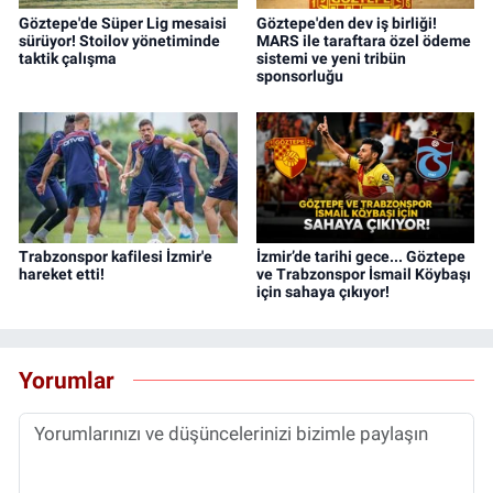
Göztepe'de Süper Lig mesaisi
Göztepe'den dev iş birliği!
sürüyor! Stoilov yönetiminde
MARS ile taraftara özel ödeme
taktik çalışma
sistemi ve yeni tribün
sponsorluğu
Trabzonspor kafilesi İzmir'e
İzmir’de tarihi gece... Göztepe
hareket etti!
ve Trabzonspor İsmail Köybaşı
için sahaya çıkıyor!
Yorumlar