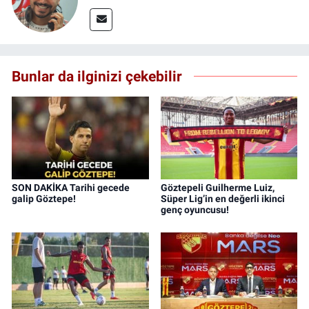
Bunlar da ilginizi çekebilir
SON DAKİKA Tarihi gecede
Göztepeli Guilherme Luiz,
galip Göztepe!
Süper Lig’in en değerli ikinci
genç oyuncusu!