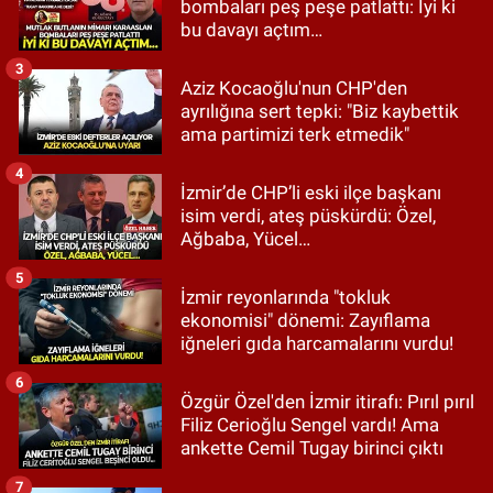
bombaları peş peşe patlattı: İyi ki
bu davayı açtım…
3
Aziz Kocaoğlu'nun CHP'den
ayrılığına sert tepki: "Biz kaybettik
ama partimizi terk etmedik"
4
İzmir’de CHP’li eski ilçe başkanı
isim verdi, ateş püskürdü: Özel,
Ağbaba, Yücel…
5
İzmir reyonlarında "tokluk
ekonomisi" dönemi: Zayıflama
iğneleri gıda harcamalarını vurdu!
6
Özgür Özel'den İzmir itirafı: Pırıl pırıl
Filiz Cerioğlu Sengel vardı! Ama
ankette Cemil Tugay birinci çıktı
7