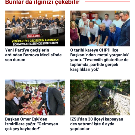
Bunlar da ilginizi çekebilir
Yeni Parti'ye geçişlerin
O tarihi kareye CHP'li İlçe
ardından Bornova Meclisi'nde
Başkanı'ndan 'metal yorgunluk'
son durum
yanıtı: "Teveccüh gösterilse de
toplumda, partide gerçek
karşılıkları yok"
Başkan Ömer Eşki'den
İZSU'dan 30 ilçeyi kapsayan
İzmirlilere çağrı: "Gelmeyen
dev yatırım! İşte 6 ayda
çok şey kaybeder!"
yapılanlar