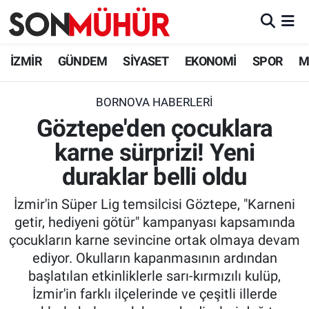
İzmir Nöbetçi Eczaneler
İZMİR
GÜNDEM
SİYASET
EKONOMİ
SPOR
M
İzmir Hava Durumu
BORNOVA HABERLERI
Göztepe'den çocuklara
İzmir Namaz Vakitleri
karne sürprizi! Yeni
İzmir Trafik Yoğunluk Haritası
duraklar belli oldu
Süper Lig Puan Durumu ve Fikstür
İzmir'in Süper Lig temsilcisi Göztepe, "Karneni
getir, hediyeni götür" kampanyası kapsamında
Tüm Manşetler
çocukların karne sevincine ortak olmaya devam
ediyor. Okulların kapanmasının ardından
Son Dakika Haberleri
başlatılan etkinliklerle sarı-kırmızılı kulüp,
İzmir'in farklı ilçelerinde ve çeşitli illerde
Haber Arşivi