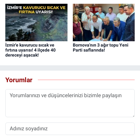
İzmir'e kavurucu sıcak ve
Bornova'nın 3 ağır topu Yeni
fırtına uyarısı! 4 ilçede 40
Parti saflarında!
dereceyi aşacak!
Yorumlar