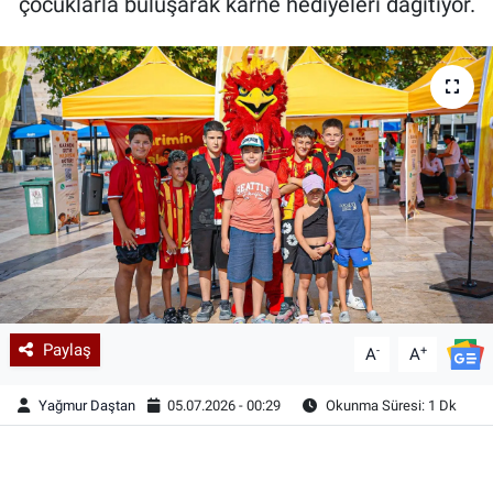
çocuklarla buluşarak karne hediyeleri dağıtıyor.
Paylaş
-
+
A
A
Yağmur Daştan
05.07.2026 - 00:29
Okunma Süresi: 1 Dk