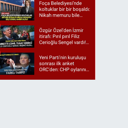
Foça Belediyesi’nde
koltuklar bir bir boşaldı:
Nikah memuru bile
garaj amiri oldu!
Özgür Özel'den İzmir
itirafı: Pırıl pırıl Filiz
Cerioğlu Sengel vardı!
Ama ankette Cemil
Tugay birinci çıktı
Yeni Parti'nin kuruluşu
sonrası ilk anket
ORC'den: CHP oylarının
üçte ikisi Özgür Özel'e,
üçte biri Kılıçdaroğlu'na