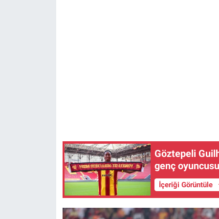
Göztepeli Guilh
genç oyuncusu
İçeriği Görüntüle