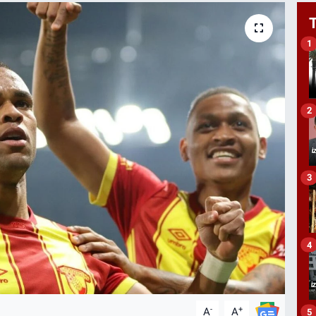
1
2
3
4
-
+
A
A
5