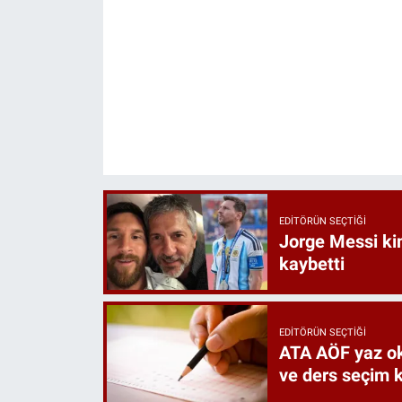
EDITÖRÜN SEÇTIĞI
Jorge Messi ki
kaybetti
EDITÖRÜN SEÇTIĞI
ATA AÖF yaz oku
ve ders seçim ku