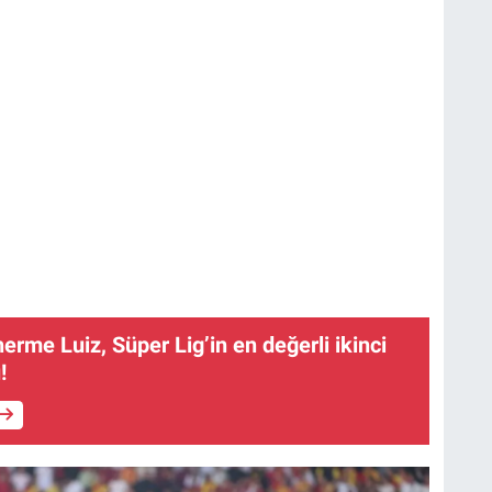
erme Luiz, Süper Lig’in en değerli ikinci
!