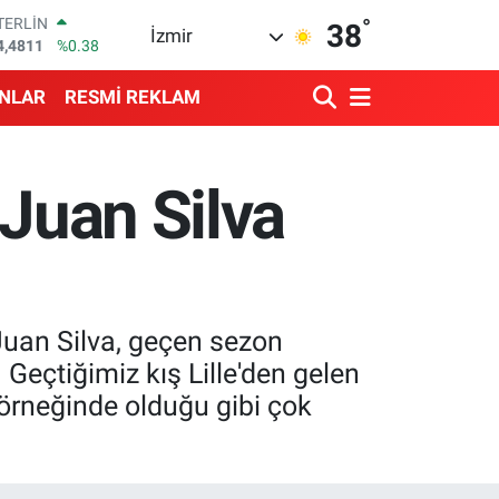
°
RAM ALTIN
38
İzmir
660.55
%0.03
İST100
3.779
%-14
ANLAR
RESMİ REKLAM
ITCOIN
4.944,08
%-0.18
OLAR
7,7436
%0.18
 Juan Silva
URO
5,2510
%0.32
TERLİN
4,4811
%0.38
 Juan Silva, geçen sezon
 Geçtiğimiz kış Lille'den gelen
o örneğinde olduğu gibi çok