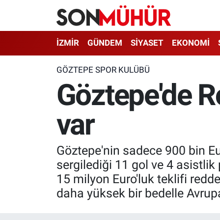
İzmir Nöbetçi Eczaneler
İZMİR
GÜNDEM
SİYASET
EKONOMİ
İzmir Hava Durumu
GÖZTEPE SPOR KULÜBÜ
Göztepe'de Ro
İzmir Namaz Vakitleri
var
İzmir Trafik Yoğunluk Haritası
Süper Lig Puan Durumu ve Fikstür
Göztepe'nin sadece 900 bin Eur
Tüm Manşetler
sergilediği 11 gol ve 4 asistli
15 milyon Euro'luk teklifi redd
Son Dakika Haberleri
daha yüksek bir bedelle Avrup
Haber Arşivi