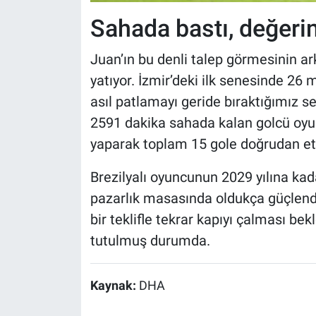
Sahada bastı, değerin
Juan’ın bu denli talep görmesinin ark
yatıyor. İzmir’deki ilk senesinde 26 
asıl patlamayı geride bıraktığımız 
2591 dakika sahada kalan golcü oyunc
yaparak toplam 15 gole doğrudan etk
Brezilyalı oyuncunun 2029 yılına kad
pazarlık masasında oldukça güçlendi
bir teklifle tekrar kapıyı çalması bek
tutulmuş durumda.
Kaynak:
DHA