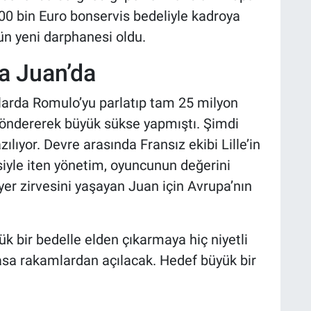
900 bin Euro bonservis bedeliyle kadroya
ün yeni darphanesi oldu.
a Juan’da
larda Romulo’yu parlatıp tam 25 milyon
 göndererek büyük sükse yapmıştı. Şimdi
ılıyor. Devre arasında Fransız ekibi Lille’in
ersiyle iten yönetim, oyuncunun değerini
yer zirvesini yaşayan Juan için Avrupa’nın
ük bir bedelle elden çıkarmaya hiç niyetli
vasa rakamlardan açılacak. Hedef büyük bir