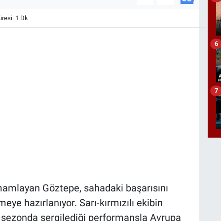
esi: 1 Dk
6
7
amamlayan Göztepe, sahadaki başarısını
eye hazırlanıyor. Sarı-kırmızılı ekibin
ki sezonda sergilediği performansla Avrupa