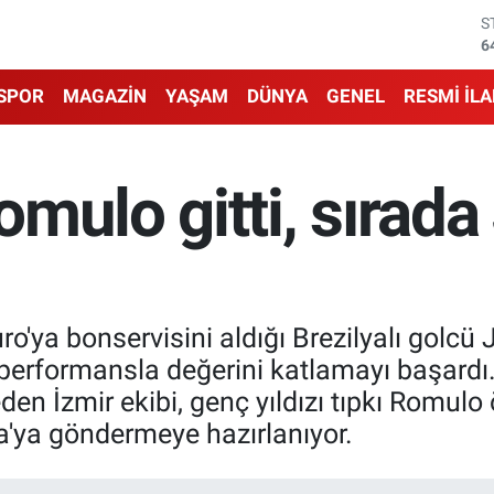
G
6
B
1
SPOR
MAGAZİN
YAŞAM
DÜNYA
GENEL
RESMİ İL
B
6
D
4
mulo gitti, sırada
E
5
S
6
o'ya bonservisini aldığı Brezilyalı golcü
k performansla değerini katlamayı başardı.
eden İzmir ekibi, genç yıldızı tıpkı Romul
a'ya göndermeye hazırlanıyor.