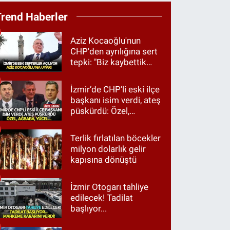
Trend Haberler
Aziz Kocaoğlu'nun
CHP'den ayrılığına sert
tepki: "Biz kaybettik
ama partimizi terk
etmedik"
İzmir’de CHP’li eski ilçe
başkanı isim verdi, ateş
püskürdü: Özel,
Ağbaba, Yücel…
Terlik fırlatılan böcekler
milyon dolarlık gelir
kapısına dönüştü
İzmir Otogarı tahliye
edilecek! Tadilat
başlıyor...