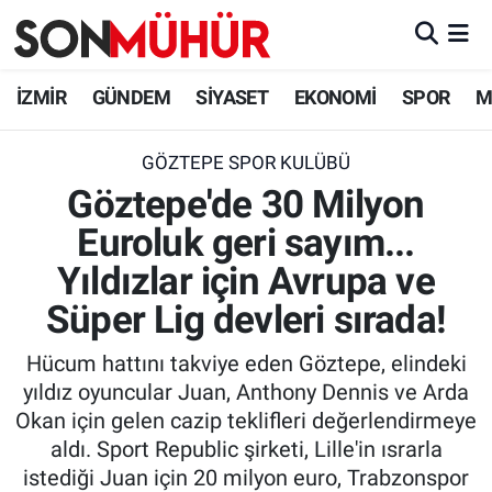
İzmir Nöbetçi Eczaneler
İZMİR
GÜNDEM
SİYASET
EKONOMİ
SPOR
M
İzmir Hava Durumu
GÖZTEPE SPOR KULÜBÜ
Göztepe'de 30 Milyon
İzmir Namaz Vakitleri
Euroluk geri sayım...
İzmir Trafik Yoğunluk Haritası
Yıldızlar için Avrupa ve
Süper Lig Puan Durumu ve Fikstür
Süper Lig devleri sırada!
Hücum hattını takviye eden Göztepe, elindeki
Tüm Manşetler
yıldız oyuncular Juan, Anthony Dennis ve Arda
Okan için gelen cazip teklifleri değerlendirmeye
Son Dakika Haberleri
aldı. Sport Republic şirketi, Lille'in ısrarla
istediği Juan için 20 milyon euro, Trabzonspor
Haber Arşivi