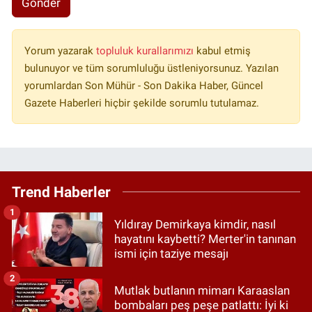
Gönder
Yorum yazarak
topluluk kurallarımızı
kabul etmiş
bulunuyor ve tüm sorumluluğu üstleniyorsunuz. Yazılan
yorumlardan Son Mühür - Son Dakika Haber, Güncel
Gazete Haberleri hiçbir şekilde sorumlu tutulamaz.
Trend Haberler
1
Yıldıray Demirkaya kimdir, nasıl
hayatını kaybetti? Merter'in tanınan
ismi için taziye mesajı
2
Mutlak butlanın mimarı Karaaslan
bombaları peş peşe patlattı: İyi ki