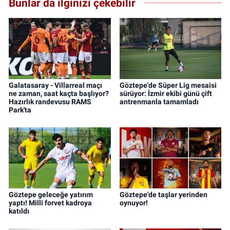
Bunlar da ilginizi çekebilir
Galatasaray - Villarreal maçı
Göztepe'de Süper Lig mesaisi
ne zaman, saat kaçta başlıyor?
sürüyor: İzmir ekibi günü çift
Hazırlık randevusu RAMS
antrenmanla tamamladı
Park'ta
Göztepe geleceğe yatırım
Göztepe'de taşlar yerinden
yaptı! Milli forvet kadroya
oynuyor!
katıldı