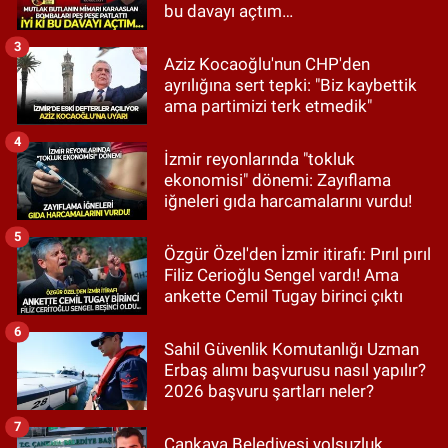
bu davayı açtım…
3
Aziz Kocaoğlu'nun CHP'den
ayrılığına sert tepki: "Biz kaybettik
ama partimizi terk etmedik"
4
İzmir reyonlarında "tokluk
ekonomisi" dönemi: Zayıflama
iğneleri gıda harcamalarını vurdu!
5
Özgür Özel'den İzmir itirafı: Pırıl pırıl
Filiz Cerioğlu Sengel vardı! Ama
ankette Cemil Tugay birinci çıktı
6
Sahil Güvenlik Komutanlığı Uzman
Erbaş alımı başvurusu nasıl yapılır?
2026 başvuru şartları neler?
7
Çankaya Belediyesi yolsuzluk