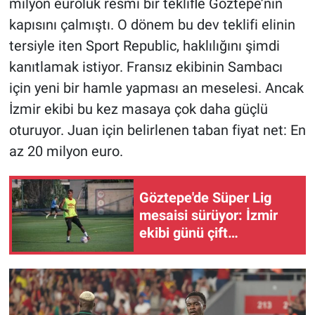
milyon euroluk resmi bir teklifle Göztepe’nin
kapısını çalmıştı. O dönem bu dev teklifi elinin
tersiyle iten Sport Republic, haklılığını şimdi
kanıtlamak istiyor. Fransız ekibinin Sambacı
için yeni bir hamle yapması an meselesi. Ancak
İzmir ekibi bu kez masaya çok daha güçlü
oturuyor. Juan için belirlenen taban fiyat net: En
az 20 milyon euro.
Göztepe'de Süper Lig
mesaisi sürüyor: İzmir
ekibi günü çift
antrenmanla tamamladı