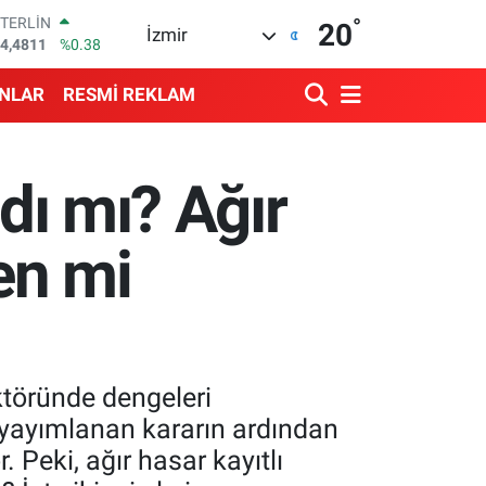
STERLİN
°
20
İzmir
4,4811
%0.38
GRAM ALTIN
660.55
%0.03
ANLAR
RESMİ REKLAM
BİST100
3.779
%-14
BITCOIN
4.959,79
%1.11
ndı mı? Ağır
DOLAR
7,7436
%0.18
EURO
men mi
5,2510
%0.32
ktöründe dengeleri
 yayımlanan kararın ardından
 Peki, ağır hasar kayıtlı