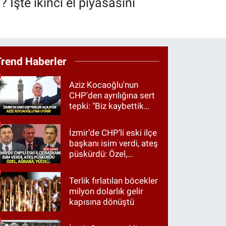
 İşte ikinci el piyasasını
Trend Haberler
Aziz Kocaoğlu'nun
CHP'den ayrılığına sert
tepki: "Biz kaybettik
ama partimizi terk
etmedik"
İzmir’de CHP’li eski ilçe
başkanı isim verdi, ateş
püskürdü: Özel,
Ağbaba, Yücel…
Terlik fırlatılan böcekler
milyon dolarlık gelir
kapısına dönüştü