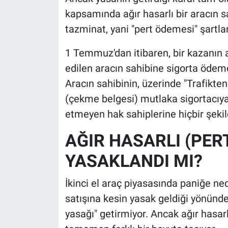
kapsamında ağır hasarlı bir aracın s
tazminat, yani "pert ödemesi" şartlar
1 Temmuz'dan itibaren, bir kazanın a
edilen aracın sahibine sigorta ödemes
Aracın sahibinin, üzerinde "Trafikten
(çekme belgesi) mutlaka sigortacıya
etmeyen hak sahiplerine hiçbir şek
AĞIR HASARLI (PER
YASAKLANDI MI?
İkinci el araç piyasasında paniğe ned
satışına kesin yasak geldiği yönünde
yasağı" getirmiyor. Ancak ağır hasarl