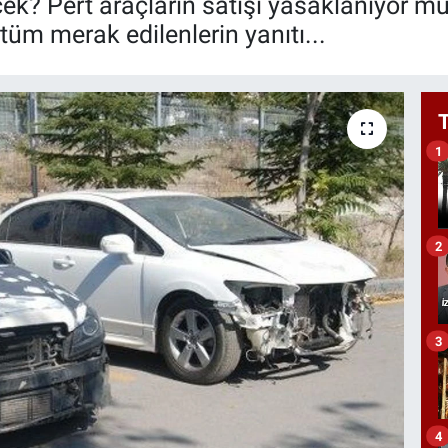
ek? Pert araçların satışı yasaklanıyor mu?
üm merak edilenlerin yanıtı...
1
2
3
4