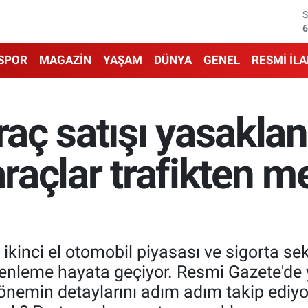
6
6
SPOR
MAGAZİN
YAŞAM
DÜNYA
GENEL
RESMİ İL
1
6
raç satışı yasakla
4
araçlar trafikten 
5
 ikinci el otomobil piyasası ve sigorta se
üzenleme hayata geçiyor. Resmi Gazete'de
nemin detaylarını adım adım takip ediyor.