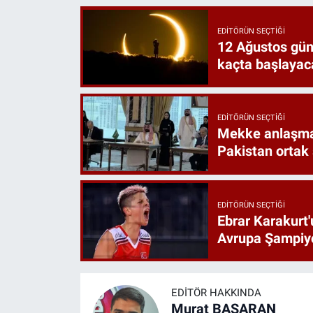
EDITÖRÜN SEÇTIĞI
12 Ağustos gün
kaçta başlayac
EDITÖRÜN SEÇTIĞI
Mekke anlaşmas
Pakistan ortak
EDITÖRÜN SEÇTIĞI
Ebrar Karakurt'
Avrupa Şampiyo
EDITÖR HAKKINDA
Murat BAŞARAN