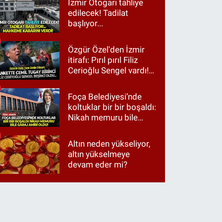
İzmir Otogarı tahliye
edilecek! Tadilat
başlıyor...
Özgür Özel'den İzmir
itirafı: Pırıl pırıl Filiz
Cerioğlu Sengel vardı!
Ama ankette Cemil
Tugay birinci çıktı
Foça Belediyesi’nde
koltuklar bir bir boşaldı:
Nikah memuru bile
garaj amiri oldu!
Altın neden yükseliyor,
altın yükselmeye
devam eder mi?