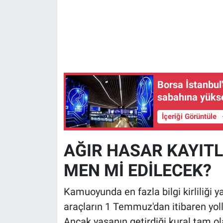
Borsa İstanbul
sabahına yükse
İçeriği Görüntüle
AĞIR HASAR KAYIT
MEN Mİ EDİLECEK?
Kamuoyunda en fazla bilgi kirliliği 
araçların 1 Temmuz'dan itibaren yol
Ancak yasanın getirdiği kural tam o