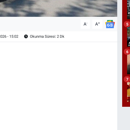
-
+
A
A
5
026 - 15:02
Okunma Süresi: 2 Dk
6
7