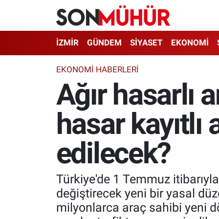
İzmir Nöbetçi Eczaneler
İZMİR
GÜNDEM
SİYASET
EKONOMİ
İzmir Hava Durumu
EKONOMI HABERLERI
Ağır hasarlı a
İzmir Namaz Vakitleri
hasar kayıtlı 
İzmir Trafik Yoğunluk Haritası
Süper Lig Puan Durumu ve Fikstür
edilecek?
Tüm Manşetler
Türkiye'de 1 Temmuz itibarıyla
Son Dakika Haberleri
değiştirecek yeni bir yasal d
milyonlarca araç sahibi yeni dö
Haber Arşivi