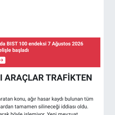
'da BIST 100 endeksi 7 Ağustos 2026
lişle başladı
LI ARAÇLAR TRAFİKTEN
yaratan konu, ağır hasar kaydı bulunan tüm
lardan tamamen silineceği iddiası oldu.
larak böyle işlemiyor. Yeni mevzuat