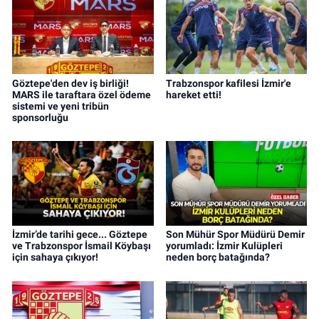
Göztepe'den dev iş birliği!
Trabzonspor kafilesi İzmir'e
MARS ile taraftara özel ödeme
hareket etti!
sistemi ve yeni tribün
sponsorluğu
İzmir’de tarihi gece... Göztepe
Son Mühür Spor Müdürü Demir
ve Trabzonspor İsmail Köybaşı
yorumladı: İzmir Kulüpleri
için sahaya çıkıyor!
neden borç batağında?