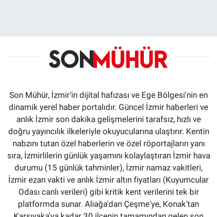
Son Mühür, İzmir’in dijital hafızası ve Ege Bölgesi'nin en
dinamik yerel haber portalıdır. Güncel İzmir haberleri ve
anlık İzmir son dakika gelişmelerini tarafsız, hızlı ve
doğru yayıncılık ilkeleriyle okuyucularına ulaştırır. Kentin
nabzını tutan özel haberlerin ve özel röportajların yanı
sıra, İzmirlilerin günlük yaşamını kolaylaştıran İzmir hava
durumu (15 günlük tahminler), İzmir namaz vakitleri,
İzmir ezan vakti ve anlık İzmir altın fiyatları (Kuyumcular
Odası canlı verileri) gibi kritik kent verilerini tek bir
platformda sunar. Aliağa'dan Çeşme'ye, Konak'tan
Karşıyaka'ya kadar 30 ilçenin tamamından gelen son