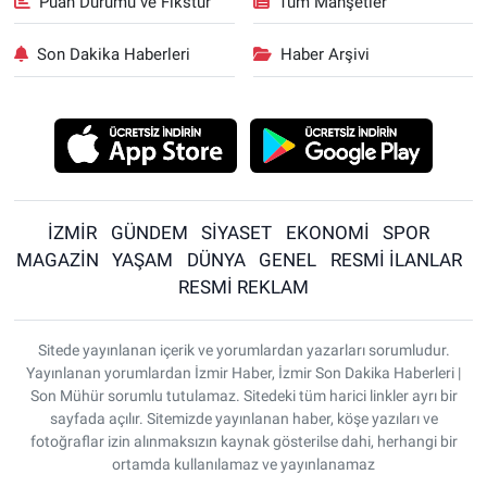
Puan Durumu ve Fikstür
Tüm Manşetler
Son Dakika Haberleri
Haber Arşivi
İZMİR
GÜNDEM
SİYASET
EKONOMİ
SPOR
MAGAZİN
YAŞAM
DÜNYA
GENEL
RESMİ İLANLAR
RESMİ REKLAM
Sitede yayınlanan içerik ve yorumlardan yazarları sorumludur.
Yayınlanan yorumlardan İzmir Haber, İzmir Son Dakika Haberleri |
Son Mühür sorumlu tutulamaz. Sitedeki tüm harici linkler ayrı bir
sayfada açılır. Sitemizde yayınlanan haber, köşe yazıları ve
fotoğraflar izin alınmaksızın kaynak gösterilse dahi, herhangi bir
ortamda kullanılamaz ve yayınlanamaz