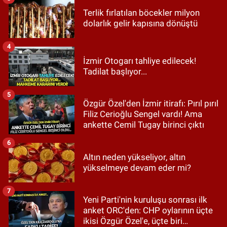
Terlik fırlatılan böcekler milyon
dolarlık gelir kapısına dönüştü
4
İzmir Otogarı tahliye edilecek!
Tadilat başlıyor...
5
Özgür Özel'den İzmir itirafı: Pırıl pırıl
Filiz Cerioğlu Sengel vardı! Ama
ankette Cemil Tugay birinci çıktı
6
Altın neden yükseliyor, altın
yükselmeye devam eder mi?
7
Yeni Parti'nin kuruluşu sonrası ilk
anket ORC'den: CHP oylarının üçte
ikisi Özgür Özel'e, üçte biri