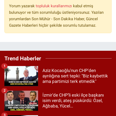
Yorum yazarak
topluluk kurallarımızı
kabul etmiş
bulunuyor ve tüm sorumluluğu üstleniyorsunuz. Yazılan
yorumlardan Son Mühür - Son Dakika Haber, Güncel
Gazete Haberleri hiçbir şekilde sorumlu tutulamaz.
Trend Haberler
1
Aziz Kocaoğlu'nun CHP'den
ayrılığına sert tepki: "Biz kaybettik
ama partimizi terk etmedik"
2
İzmir’de CHP’li eski ilçe başkanı
isim verdi, ateş püskürdü: Özel,
Ağbaba, Yücel…
3