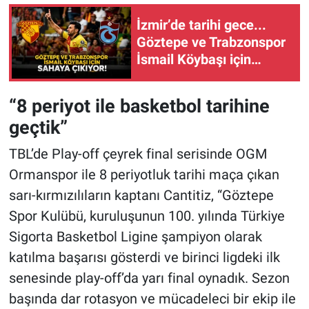
İzmir’de tarihi gece...
Göztepe ve Trabzonspor
İsmail Köybaşı için
sahaya çıkıyor!
“8 periyot ile basketbol tarihine
geçtik”
TBL’de Play-off çeyrek final serisinde OGM
Ormanspor ile 8 periyotluk tarihi maça çıkan
sarı-kırmızılıların kaptanı Cantitiz, “Göztepe
Spor Kulübü, kuruluşunun 100. yılında Türkiye
Sigorta Basketbol Ligine şampiyon olarak
katılma başarısı gösterdi ve birinci ligdeki ilk
senesinde play-off’da yarı final oynadık. Sezon
başında dar rotasyon ve mücadeleci bir ekip ile