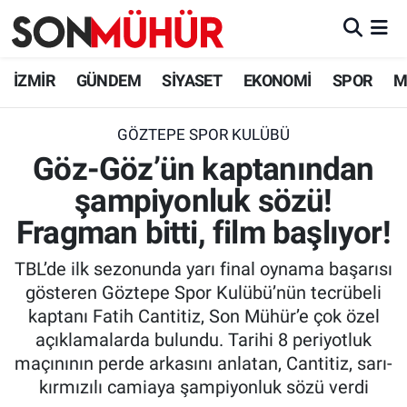
İzmir Nöbetçi Eczaneler
İZMİR
GÜNDEM
SİYASET
EKONOMİ
SPOR
M
İzmir Hava Durumu
GÖZTEPE SPOR KULÜBÜ
Göz-Göz’ün kaptanından
İzmir Namaz Vakitleri
şampiyonluk sözü!
İzmir Trafik Yoğunluk Haritası
Fragman bitti, film başlıyor!
Süper Lig Puan Durumu ve Fikstür
TBL’de ilk sezonunda yarı final oynama başarısı
gösteren Göztepe Spor Kulübü’nün tecrübeli
Tüm Manşetler
kaptanı Fatih Cantitiz, Son Mühür’e çok özel
açıklamalarda bulundu. Tarihi 8 periyotluk
Son Dakika Haberleri
maçınının perde arkasını anlatan, Cantitiz, sarı-
kırmızılı camiaya şampiyonluk sözü verdi
Haber Arşivi