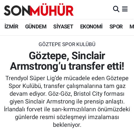
İzmir Nöbetçi Eczaneler
İZMİR
GÜNDEM
SİYASET
EKONOMİ
SPOR
M
İzmir Hava Durumu
GÖZTEPE SPOR KULÜBÜ
Göztepe, Sinclair
İzmir Namaz Vakitleri
Armstrong’u transfer etti!
İzmir Trafik Yoğunluk Haritası
Trendyol Süper Lig’de mücadele eden Göztepe
Süper Lig Puan Durumu ve Fikstür
Spor Kulübü, transfer çalışmalarına tam gaz
devam ediyor. Göz-Göz, Bristol City forması
Tüm Manşetler
giyen Sinclair Armstrong ile prensip anlaştı.
İrlandalı forvet ile sarı-kırmızılıların önümüzdeki
Son Dakika Haberleri
günlerde resmi sözleşmeyi imzalaması
bekleniyor.
Haber Arşivi