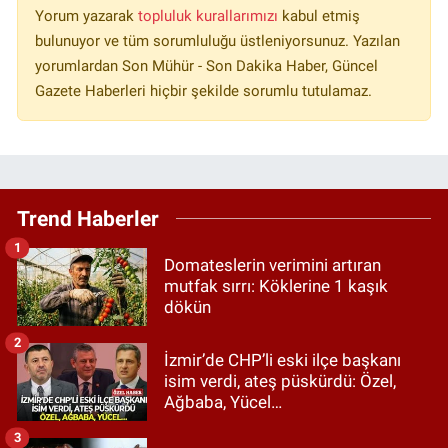
Yorum yazarak
topluluk kurallarımızı
kabul etmiş
bulunuyor ve tüm sorumluluğu üstleniyorsunuz. Yazılan
yorumlardan Son Mühür - Son Dakika Haber, Güncel
Gazete Haberleri hiçbir şekilde sorumlu tutulamaz.
Trend Haberler
1
Domateslerin verimini artıran
mutfak sırrı: Köklerine 1 kaşık
dökün
2
İzmir’de CHP’li eski ilçe başkanı
isim verdi, ateş püskürdü: Özel,
Ağbaba, Yücel…
3