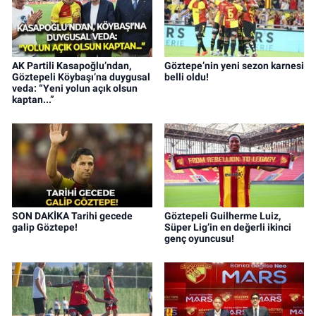
AK Partili Kasapoğlu’ndan,
Göztepe’nin yeni sezon karnesi
Göztepeli Köybaşı’na duygusal
belli oldu!
veda: “Yeni yolun açık olsun
kaptan...”
SON DAKİKA Tarihi gecede
Göztepeli Guilherme Luiz,
galip Göztepe!
Süper Lig’in en değerli ikinci
genç oyuncusu!