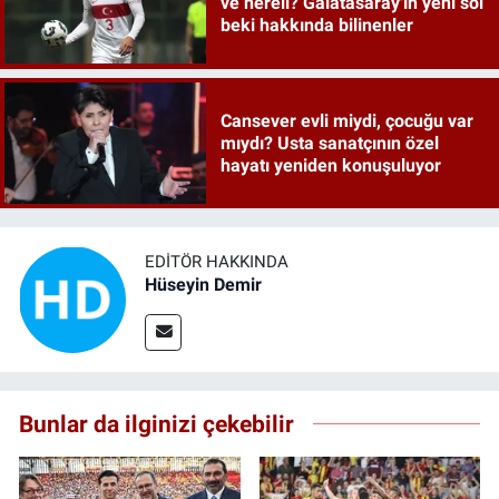
ve nereli? Galatasaray'ın yeni sol
beki hakkında bilinenler
Cansever evli miydi, çocuğu var
mıydı? Usta sanatçının özel
hayatı yeniden konuşuluyor
EDITÖR HAKKINDA
Hüseyin Demir
Bunlar da ilginizi çekebilir