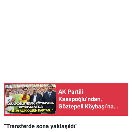
AK Partili
Kasapoğlu’ndan,
Göztepeli Köybaşı’na
duygusal veda: “Yeni
yolun açık olsun
“Transferde sona yaklaşıldı”
kaptan...”