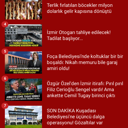
Terlik fırlatılan böcekler milyon
dolarlık gelir kapısına dönüştü
4
İzmir Otogarı tahliye edilecek!
Tadilat başlıyor...
5
Foça Belediyesi’nde koltuklar bir bir
boşaldı: Nikah memuru bile garaj
amiri oldu!
6
Özgür Özel'den İzmir itirafı: Pırıl pırıl
Filiz Cerioğlu Sengel vardı! Ama
ankette Cemil Tugay birinci çıktı
7
SON DAKİKA Kuşadası
Belediyesi'ne üçüncü dalga
operasyonu! Gözaltılar var