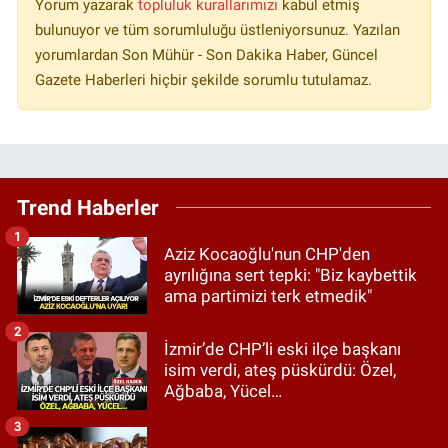
Yorum yazarak
topluluk kurallarımızı
kabul etmiş
bulunuyor ve tüm sorumluluğu üstleniyorsunuz. Yazılan
yorumlardan Son Mühür - Son Dakika Haber, Güncel
Gazete Haberleri hiçbir şekilde sorumlu tutulamaz.
Trend Haberler
1
Aziz Kocaoğlu'nun CHP'den
ayrılığına sert tepki: "Biz kaybettik
ama partimizi terk etmedik"
2
İzmir’de CHP’li eski ilçe başkanı
isim verdi, ateş püskürdü: Özel,
Ağbaba, Yücel…
3