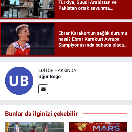
Türkiye, Suudi Arabistan ve
Pakistan ortak savunma
anlaşması maddeleri
Ebrar Karakurt'un sağlık durumu
nasıl? Ebrar Karakurt Avrupa
Şampiyonası'nda sahada olacak
mı?
EDITÖR HAKKINDA
Uğur Bego
Bunlar da ilginizi çekebilir