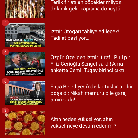
Terlik fırlatılan böcekler milyon
dolarlık gelir kapısına dönüştü
4
İzmir Otogarı tahliye edilecek!
Tadilat başlıyor...
5
Özgür Özel'den İzmir itirafı: Pırıl pırıl
Filiz Cerioğlu Sengel vardı! Ama
ankette Cemil Tugay birinci çıktı
6
Foça Belediyesi’nde koltuklar bir bir
boşaldı: Nikah memuru bile garaj
amiri oldu!
7
Altın neden yükseliyor, altın
yükselmeye devam eder mi?