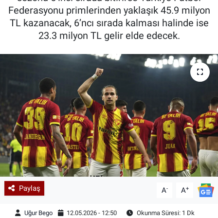
Federasyonu primlerinden yaklaşık 45.9 milyon
TL kazanacak, 6’ncı sırada kalması halinde ise
23.3 milyon TL gelir elde edecek.
Paylaş
-
+
A
A
Uğur Bego
12.05.2026 - 12:50
Okunma Süresi: 1 Dk