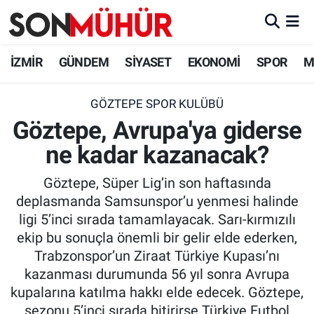
İzmir Nöbetçi Eczaneler
İZMİR
GÜNDEM
SİYASET
EKONOMİ
SPOR
M
İzmir Hava Durumu
GÖZTEPE SPOR KULÜBÜ
Göztepe, Avrupa'ya giderse
İzmir Namaz Vakitleri
ne kadar kazanacak?
İzmir Trafik Yoğunluk Haritası
Göztepe, Süper Lig’in son haftasında
Süper Lig Puan Durumu ve Fikstür
deplasmanda Samsunspor’u yenmesi halinde
ligi 5’inci sırada tamamlayacak. Sarı-kırmızılı
Tüm Manşetler
ekip bu sonuçla önemli bir gelir elde ederken,
Trabzonspor’un Ziraat Türkiye Kupası’nı
Son Dakika Haberleri
kazanması durumunda 56 yıl sonra Avrupa
kupalarına katılma hakkı elde edecek. Göztepe,
Haber Arşivi
sezonu 5’inci sırada bitirirse Türkiye Futbol