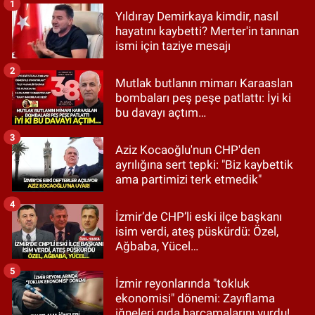
1
Yıldıray Demirkaya kimdir, nasıl
hayatını kaybetti? Merter'in tanınan
ismi için taziye mesajı
2
Mutlak butlanın mimarı Karaaslan
bombaları peş peşe patlattı: İyi ki
bu davayı açtım…
3
Aziz Kocaoğlu'nun CHP'den
ayrılığına sert tepki: "Biz kaybettik
ama partimizi terk etmedik"
4
İzmir’de CHP’li eski ilçe başkanı
isim verdi, ateş püskürdü: Özel,
Ağbaba, Yücel…
5
İzmir reyonlarında "tokluk
ekonomisi" dönemi: Zayıflama
iğneleri gıda harcamalarını vurdu!