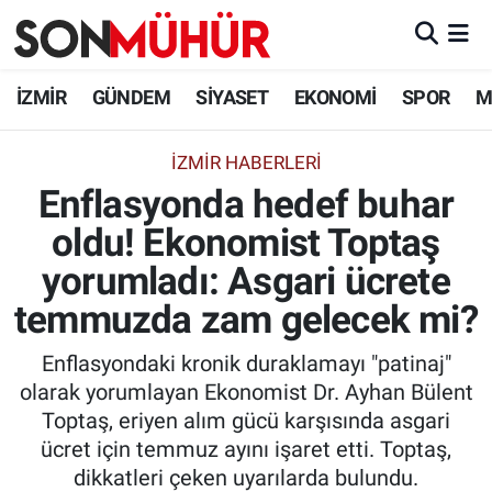
İzmir Nöbetçi Eczaneler
İZMİR
GÜNDEM
SİYASET
EKONOMİ
SPOR
M
İzmir Hava Durumu
İZMIR HABERLERI
Enflasyonda hedef buhar
İzmir Namaz Vakitleri
oldu! Ekonomist Toptaş
İzmir Trafik Yoğunluk Haritası
yorumladı: Asgari ücrete
Süper Lig Puan Durumu ve Fikstür
temmuzda zam gelecek mi?
Enflasyondaki kronik duraklamayı "patinaj"
Tüm Manşetler
olarak yorumlayan Ekonomist Dr. Ayhan Bülent
Toptaş, eriyen alım gücü karşısında asgari
Son Dakika Haberleri
ücret için temmuz ayını işaret etti. Toptaş,
dikkatleri çeken uyarılarda bulundu.
Haber Arşivi