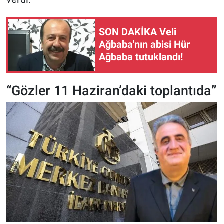
SON DAKİKA Veli
Ağbaba'nın abisi Hür
Ağbaba tutuklandı!
“Gözler 11 Haziran’daki toplantıda”