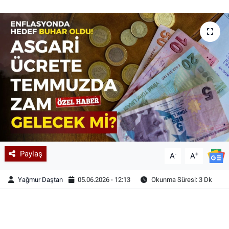
Paylaş
-
+
A
A
Yağmur Daştan
05.06.2026 - 12:13
Okunma Süresi: 3 Dk