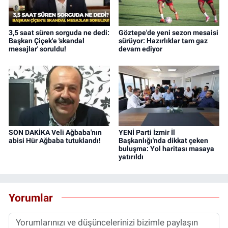
3,5 saat süren sorguda ne dedi:
Göztepe'de yeni sezon mesaisi
Başkan Çiçek'e 'skandal
sürüyor: Hazırlıklar tam gaz
mesajlar' soruldu!
devam ediyor
SON DAKİKA Veli Ağbaba'nın
YENİ Parti İzmir İl
abisi Hür Ağbaba tutuklandı!
Başkanlığı'nda dikkat çeken
buluşma: Yol haritası masaya
yatırıldı
Yorumlar