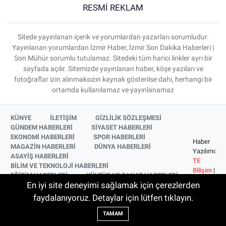
RESMİ REKLAM
Sitede yayınlanan içerik ve yorumlardan yazarları sorumludur.
Yayınlanan yorumlardan İzmir Haber, İzmir Son Dakika Haberleri |
Son Mühür sorumlu tutulamaz. Sitedeki tüm harici linkler ayrı bir
sayfada açılır. Sitemizde yayınlanan haber, köşe yazıları ve
fotoğraflar izin alınmaksızın kaynak gösterilse dahi, herhangi bir
ortamda kullanılamaz ve yayınlanamaz
KÜNYE
İLETİŞİM
GİZLİLİK SÖZLEŞMESİ
GÜNDEM HABERLERİ
SİYASET HABERLERİ
EKONOMİ HABERLERİ
SPOR HABERLERİ
Haber
MAGAZİN HABERLERİ
DÜNYA HABERLERİ
Yazılımı:
ASAYİŞ HABERLERİ
TE
BİLİM VE TEKNOLOJİ HABERLERİ
Bilişim
|
EĞİTİM HABERLERİ
KÜLTÜR VE SANAT HABERLERİ
Copyright
En iyi site deneyimi sağlamak için çerezlerden
SAĞLIK HABERLERİ
YAŞAM HABERLERİ
© 2026
YEREL HABERLER
İZMİR HABERLERİ
faydalanıyoruz. Detaylar için lütfen tıklayın.
SİNEMA VE TELEVİZYON HABERLERİ
TAMAM