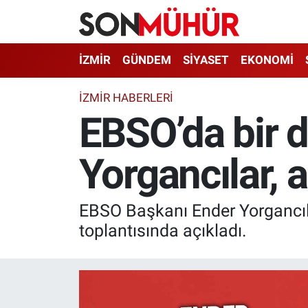
İzmir Nöbetçi Eczaneler
İZMİR
GÜNDEM
SİYASET
EKONOMİ
İzmir Hava Durumu
İZMIR HABERLERI
EBSO’da bir d
İzmir Namaz Vakitleri
Yorgancılar, a
İzmir Trafik Yoğunluk Haritası
Süper Lig Puan Durumu ve Fikstür
EBSO Başkanı Ender Yorgancıla
Tüm Manşetler
toplantısında açıkladı.
Son Dakika Haberleri
Haber Arşivi