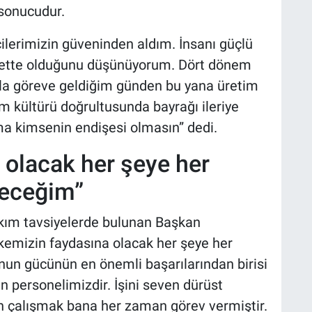
 sonucudur.
lerimizin güveninden aldım. İnsanı güçlü
niyette olduğunu düşünüyorum. Dört dönem
mla göreve geldiğim günden bu yana üretim
m kültürü doğrultusunda bayrağı ileriye
ma kimsenin endişesi olmasın” dedi.
 olacak her şeye her
receğim”
takım tavsiyelerde bulunan Başkan
Ülkemizin faydasına olacak her şeye her
n gücünün en önemli başarılarından birisi
an personelimizdir. İşini seven dürüst
 çalışmak bana her zaman görev vermiştir.