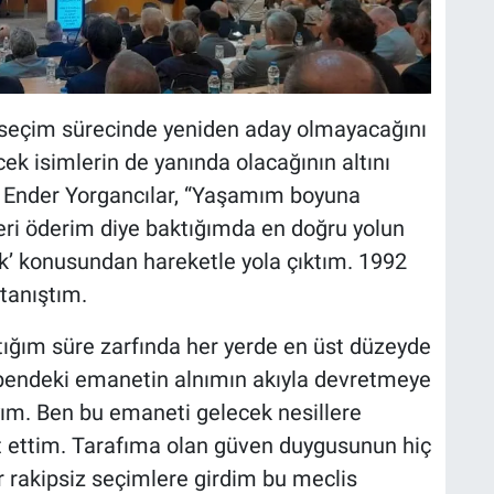
 seçim sürecinde yeniden aday olmayacağını
k isimlerin de yanında olacağının altını
 Ender Yorgancılar, “Yaşamım boyuna
i öderim diye baktığımda en doğru yolun
rak’ konusundan hareketle yola çıktım. 1992
 tanıştım.
ğım süre zarfında her yerde en üst düzeyde
bendeki emanetin alnımın akıyla devretmeye
yım. Ben bu emaneti gelecek nesillere
 ettim. Tarafıma olan güven duygusunun hiç
ır rakipsiz seçimlere girdim bu meclis