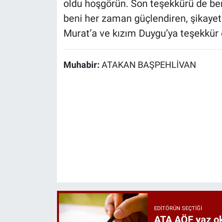
oldu hoşgörün. Son teşekkürü de be
beni her zaman güçlendiren, şikaye
Murat’a ve kızım Duygu’ya teşekkür
Muhabir:
ATAKAN BAŞPEHLİVAN
EDITÖRÜN SEÇTIĞI
ATA AÖF yaz oku