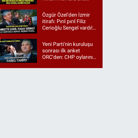
garaj amiri oldu!
Özgür Özel'den İzmir
itirafı: Pırıl pırıl Filiz
Cerioğlu Sengel vardı!
Ama ankette Cemil
Tugay birinci çıktı
Yeni Parti'nin kuruluşu
sonrası ilk anket
ORC'den: CHP oylarının
üçte ikisi Özgür Özel'e,
üçte biri Kılıçdaroğlu'na