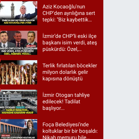
Aziz Kocaoğlu'nun
CHP'den ayrılığına sert
tepki: "Biz kaybettik
ama partimizi terk
etmedik"
İzmir’de CHP’li eski ilçe
başkanı isim verdi, ateş
püskürdü: Özel,
Ağbaba, Yücel…
Terlik fırlatılan böcekler
milyon dolarlık gelir
kapısına dönüştü
İzmir Otogarı tahliye
edilecek! Tadilat
başlıyor...
Foça Belediyesi’nde
koltuklar bir bir boşaldı:
Nikah memuru bile