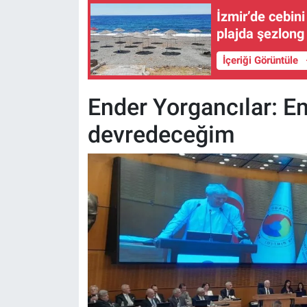
İzmir’de cebini
plajda şezlon
İçeriği Görüntüle
Ender Yorgancılar: E
devredeceğim