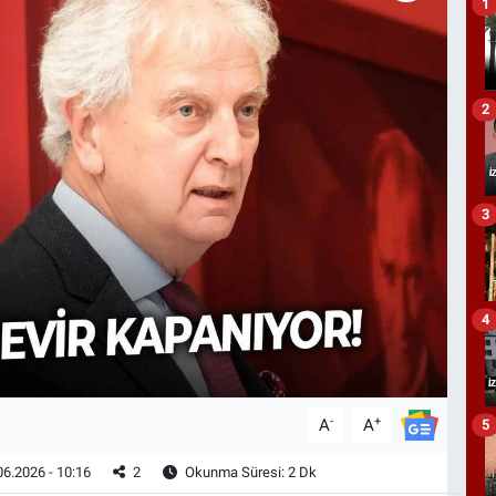
1
2
3
4
-
+
A
A
5
6.2026 - 10:16
2
Okunma Süresi: 2 Dk