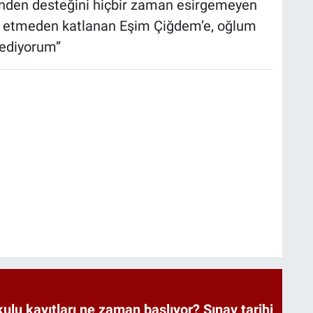
nden desteğini hiçbir zaman esirgemeyen
t etmeden katlanan Eşim Çiğdem’e, oğlum
 ediyorum”
lu kayıtları ne zaman başlıyor? Sınav tarihi