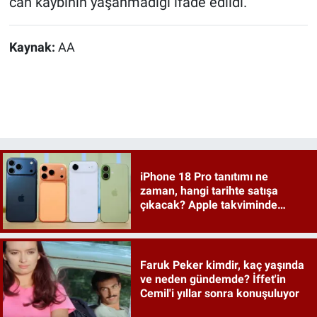
can kaybının yaşanmadığı ifade edildi.
Kaynak:
AA
iPhone 18 Pro tanıtımı ne
zaman, hangi tarihte satışa
çıkacak? Apple takviminde
tahminler netleşiyor
Faruk Peker kimdir, kaç yaşında
ve neden gündemde? İffet'in
Cemil'i yıllar sonra konuşuluyor