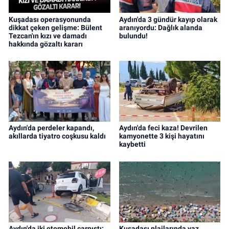
Kuşadası operasyonunda
Aydın'da 3 gündür kayıp olarak
dikkat çeken gelişme: Bülent
aranıyordu: Dağlık alanda
Tezcan'ın kızı ve damadı
bulundu!
hakkında gözaltı kararı
Aydın'da perdeler kapandı,
Aydın'da feci kaza! Devrilen
akıllarda tiyatro coşkusu kaldı
kamyonette 3 kişi hayatını
kaybetti
Aydın'da iki otomobil çarpıştı:
Kuşadası plajlarında yaz