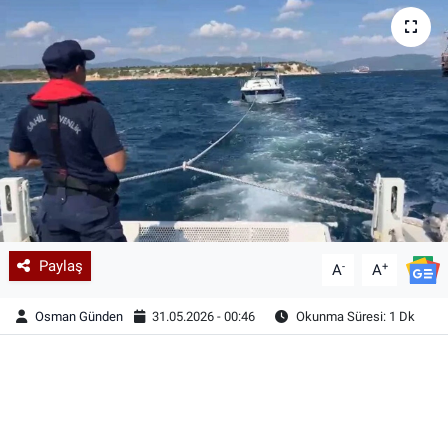
Paylaş
-
+
A
A
Osman Günden
31.05.2026 - 00:46
Okunma Süresi: 1 Dk