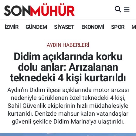
İzmir Nöbetçi Eczaneler
İZMİR
GÜNDEM
SİYASET
EKONOMİ
SPOR
M
İzmir Hava Durumu
AYDIN HABERLERİ
Didim açıklarında korku
İzmir Namaz Vakitleri
dolu anlar: Arızalanan
İzmir Trafik Yoğunluk Haritası
teknedeki 4 kişi kurtarıldı
Süper Lig Puan Durumu ve Fikstür
Aydın’ın Didim ilçesi açıklarında motor arızası
nedeniyle sürüklenen özel teknedeki 4 kişi,
Tüm Manşetler
Sahil Güvenlik ekiplerinin hızlı müdahalesiyle
kurtarıldı. Denizde mahsur kalan vatandaşlar
Son Dakika Haberleri
güvenli şekilde Didim Marina’ya ulaştırıldı.
Haber Arşivi