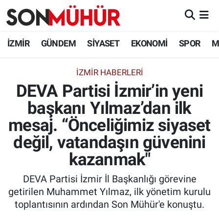
İzmir Nöbetçi Eczaneler
İZMİR
GÜNDEM
SİYASET
EKONOMİ
SPOR
M
İzmir Hava Durumu
İZMIR HABERLERI
DEVA Partisi İzmir’in yeni
İzmir Namaz Vakitleri
başkanı Yılmaz’dan ilk
İzmir Trafik Yoğunluk Haritası
mesaj. “Önceliğimiz siyaset
Süper Lig Puan Durumu ve Fikstür
değil, vatandaşın güvenini
kazanmak"
Tüm Manşetler
DEVA Partisi İzmir İl Başkanlığı görevine
Son Dakika Haberleri
getirilen Muhammet Yılmaz, ilk yönetim kurulu
toplantısının ardından Son Mühür'e konuştu.
Haber Arşivi