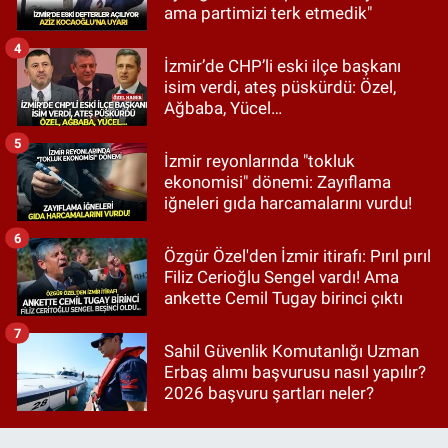
ama partimizi terk etmedik"
4
İzmir’de CHP’li eski ilçe başkanı
isim verdi, ateş püskürdü: Özel,
Ağbaba, Yücel…
5
İzmir reyonlarında "tokluk
ekonomisi" dönemi: Zayıflama
iğneleri gıda harcamalarını vurdu!
6
Özgür Özel'den İzmir itirafı: Pırıl pırıl
Filiz Cerioğlu Sengel vardı! Ama
ankette Cemil Tugay birinci çıktı
7
Sahil Güvenlik Komutanlığı Uzman
Erbaş alımı başvurusu nasıl yapılır?
2026 başvuru şartları neler?