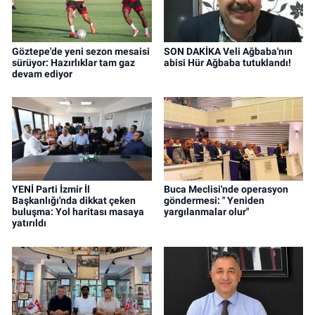
Göztepe'de yeni sezon mesaisi
SON DAKİKA Veli Ağbaba'nın
sürüyor: Hazırlıklar tam gaz
abisi Hür Ağbaba tutuklandı!
devam ediyor
YENİ Parti İzmir İl
Buca Meclisi'nde operasyon
Başkanlığı'nda dikkat çeken
göndermesi: " Yeniden
buluşma: Yol haritası masaya
yargılanmalar olur"
yatırıldı