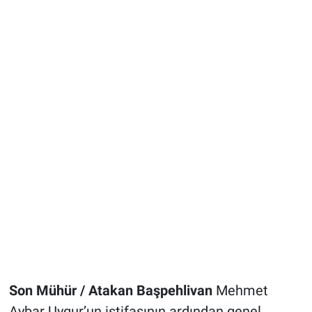
Son Mühür / Atakan Başpehlivan
Mehmet
Aybar Uygur’un istifasının ardından genel