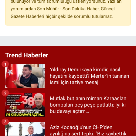
bulunuyor ve tüm sorumluluğu üstleniyorsunuz. Yazılan
yorumlardan Son Mühür - Son Dakika Haber, Güncel
Gazete Haberleri hiçbir şekilde sorumlu tutulamaz.
Trend Haberler
1
Yıldıray Demirkaya kimdir, nasıl
hayatını kaybetti? Merter'in tanınan
ismi için taziye mesajı
2
Mutlak butlanın mimarı Karaaslan
bombaları peş peşe patlattı: İyi ki
bu davayı açtım…
3
Aziz Kocaoğlu'nun CHP'den
ayrılığına sert tepki: "Biz kaybettik