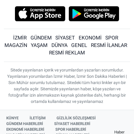
İZMİR
GÜNDEM
SİYASET
EKONOMİ
SPOR
MAGAZİN
YAŞAM
DÜNYA
GENEL
RESMİ İLANLAR
RESMİ REKLAM
Sitede yayınlanan içerik ve yorumlardan yazarları sorumludur.
Yayınlanan yorumlardan İzmir Haber, İzmir Son Dakika Haberleri |
Son Mühür sorumlu tutulamaz. Sitedeki tüm harici linkler ayrı bir
sayfada açılır. Sitemizde yayınlanan haber, köşe yazıları ve
fotoğraflar izin alınmaksızın kaynak gösterilse dahi, herhangi bir
ortamda kullanılamaz ve yayınlanamaz
KÜNYE
İLETİŞİM
GİZLİLİK SÖZLEŞMESİ
GÜNDEM HABERLERİ
SİYASET HABERLERİ
EKONOMİ HABERLERİ
SPOR HABERLERİ
Haber