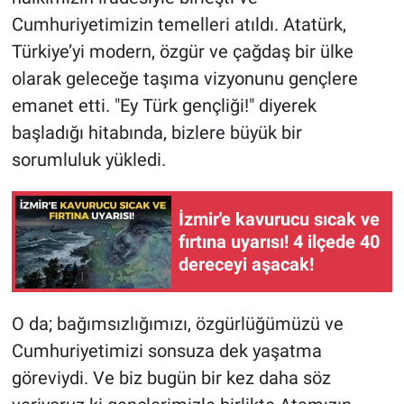
Cumhuriyetimizin temelleri atıldı. Atatürk,
Türkiye’yi modern, özgür ve çağdaş bir ülke
olarak geleceğe taşıma vizyonunu gençlere
emanet etti. "Ey Türk gençliği!" diyerek
başladığı hitabında, bizlere büyük bir
sorumluluk yükledi.
İzmir'e kavurucu sıcak ve
fırtına uyarısı! 4 ilçede 40
dereceyi aşacak!
O da; bağımsızlığımızı, özgürlüğümüzü ve
Cumhuriyetimizi sonsuza dek yaşatma
göreviydi. Ve biz bugün bir kez daha söz