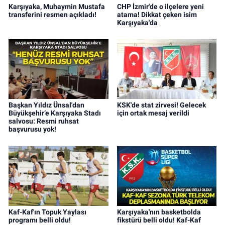
Karşıyaka, Muhaymin Mustafa
CHP İzmir'de o ilçelere yeni
transferini resmen açıkladı!
atama! Dikkat çeken isim
Karşıyaka'da
Başkan Yıldız Ünsal'dan
KSK'de stat zirvesi! Gelecek
Büyükşehir’e Karşıyaka Stadı
için ortak mesaj verildi
salvosu: Resmi ruhsat
başvurusu yok!
Kaf-Kaf'ın Topuk Yaylası
Karşıyaka'nın basketbolda
programı belli oldu!
fikstürü belli oldu! Kaf-Kaf