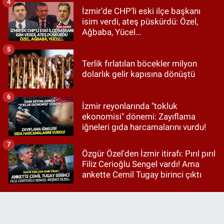
4
İzmir’de CHP’li eski ilçe başkanı
isim verdi, ateş püskürdü: Özel,
Ağbaba, Yücel…
5
Terlik fırlatılan böcekler milyon
dolarlık gelir kapısına dönüştü
6
İzmir reyonlarında "tokluk
ekonomisi" dönemi: Zayıflama
iğneleri gıda harcamalarını vurdu!
7
Özgür Özel'den İzmir itirafı: Pırıl pırıl
Filiz Cerioğlu Sengel vardı! Ama
ankette Cemil Tugay birinci çıktı