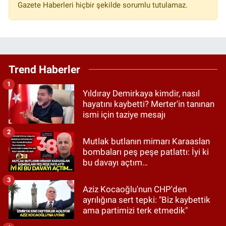
Gazete Haberleri hiçbir şekilde sorumlu tutulamaz.
Trend Haberler
1
Yıldıray Demirkaya kimdir, nasıl
hayatını kaybetti? Merter'in tanınan
ismi için taziye mesajı
2
Mutlak butlanın mimarı Karaaslan
bombaları peş peşe patlattı: İyi ki
bu davayı açtım…
3
Aziz Kocaoğlu'nun CHP'den
ayrılığına sert tepki: "Biz kaybettik
ama partimizi terk etmedik"