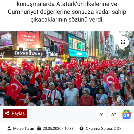
konuşmalarda Atatürk’ün ilkelerine ve
Cumhuriyet değerlerine sonsuza kadar sahip
çıkacaklarının sözünü verdi.
Paylaş
-
+
A
A
Merve Turan
20.05.2026 - 10:33
Okunma Süresi: 2 Dk