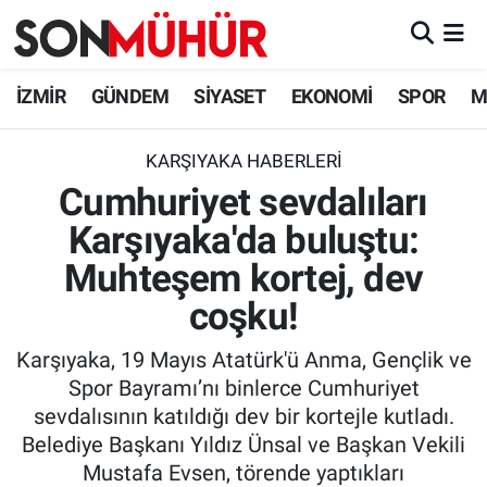
İzmir Nöbetçi Eczaneler
İZMİR
GÜNDEM
SİYASET
EKONOMİ
SPOR
M
İzmir Hava Durumu
KARŞIYAKA HABERLERI
Cumhuriyet sevdalıları
İzmir Namaz Vakitleri
Karşıyaka'da buluştu:
İzmir Trafik Yoğunluk Haritası
Muhteşem kortej, dev
Süper Lig Puan Durumu ve Fikstür
coşku!
Karşıyaka, 19 Mayıs Atatürk'ü Anma, Gençlik ve
Tüm Manşetler
Spor Bayramı’nı binlerce Cumhuriyet
sevdalısının katıldığı dev bir kortejle kutladı.
Son Dakika Haberleri
Belediye Başkanı Yıldız Ünsal ve Başkan Vekili
Mustafa Evsen, törende yaptıkları
Haber Arşivi