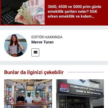
3600, 4500 ve 5000 prim günle
emeklilik şartları neler? SGK
erken emeklilik ve kıdem
tazminatı ayrıntıları
EDITÖR HAKKINDA
Merve Turan
Bunlar da ilginizi çekebilir