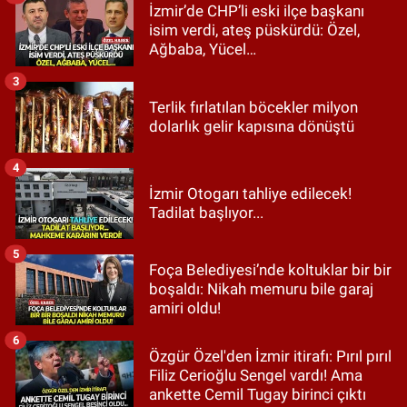
İzmir’de CHP’li eski ilçe başkanı
isim verdi, ateş püskürdü: Özel,
Ağbaba, Yücel…
3
Terlik fırlatılan böcekler milyon
dolarlık gelir kapısına dönüştü
4
İzmir Otogarı tahliye edilecek!
Tadilat başlıyor...
5
Foça Belediyesi’nde koltuklar bir bir
boşaldı: Nikah memuru bile garaj
amiri oldu!
6
Özgür Özel'den İzmir itirafı: Pırıl pırıl
Filiz Cerioğlu Sengel vardı! Ama
ankette Cemil Tugay birinci çıktı