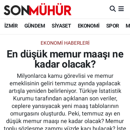
İzmir Nöbetçi Eczaneler
İZMİR
GÜNDEM
SİYASET
EKONOMİ
SPOR
M
İzmir Hava Durumu
EKONOMI HABERLERI
En düşük memur maaşı ne
İzmir Namaz Vakitleri
kadar olacak?
İzmir Trafik Yoğunluk Haritası
Milyonlarca kamu görevlisi ve memur
Süper Lig Puan Durumu ve Fikstür
emeklisinin geliri temmuz ayında yapılacak
artışla yeniden belirleniyor. Türkiye İstatistik
Tüm Manşetler
Kurumu tarafından açıklanan son veriler,
ceplere yansıyacak yeni maaş tablolarının
Son Dakika Haberleri
omurgasını oluşturdu. Peki, temmuz ayı en
düşük memur maaşı ne kadar olacak? Memur
Haber Arşivi
toplu sözleşme zammı yüzde kaçı bulacak? İşte