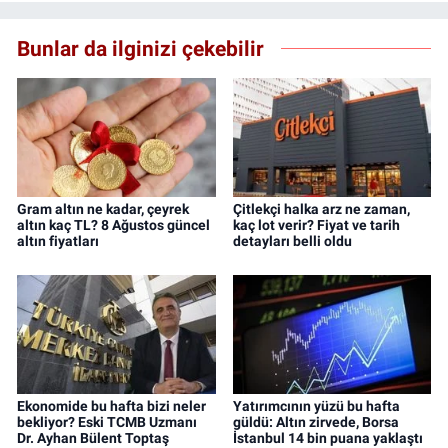
Bunlar da ilginizi çekebilir
Gram altın ne kadar, çeyrek
Çitlekçi halka arz ne zaman,
altın kaç TL? 8 Ağustos güncel
kaç lot verir? Fiyat ve tarih
altın fiyatları
detayları belli oldu
Ekonomide bu hafta bizi neler
Yatırımcının yüzü bu hafta
bekliyor? Eski TCMB Uzmanı
güldü: Altın zirvede, Borsa
Dr. Ayhan Bülent Toptaş
İstanbul 14 bin puana yaklaştı