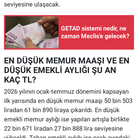
seviyesine ulaşacak.
GETAD sistemi nedir, ne
zaman Meclis'e gelecek?
EN DÜŞÜK MEMUR MAAŞI VE EN
DÜŞÜK EMEKLİ AYLIĞI ŞU AN
KAÇ TL?
2026 yılının ocak-temmuz dönemini kapsayan
ilk yarısında en düşük memur maaşı 50 bin 503
liradan 61 bin 890 liraya çıkarıldı. En düşük
emekli memur aylığı ise yapılan artışla birlikte
22 bin 671 liradan 27 bin 888 lira seviyesine
yükseldi. Taban emekli aylığı ise ocak ayındaki