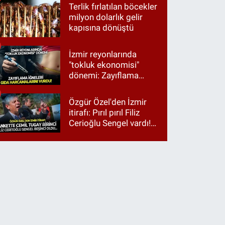
Terlik fırlatılan böcekler
milyon dolarlık gelir
kapısına dönüştü
İzmir reyonlarında
"tokluk ekonomisi"
dönemi: Zayıflama
iğneleri gıda
harcamalarını vurdu!
Özgür Özel'den İzmir
itirafı: Pırıl pırıl Filiz
Cerioğlu Sengel vardı!
Ama ankette Cemil
Tugay birinci çıktı