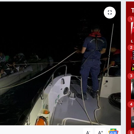
1
2
3
4
-
+
A
A
5