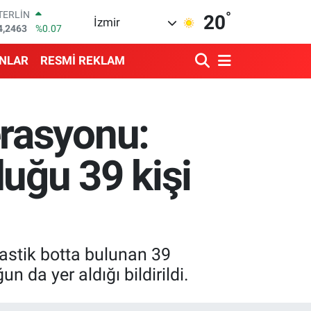
°
RAM ALTIN
20
İzmir
510.40
%0.45
İST100
3.799
%70
ANLAR
RESMİ REKLAM
ITCOIN
4.225,61
%-0.63
OLAR
7,7143
%0.16
rasyonu:
URO
5,0317
%-0.02
TERLİN
uğu 39 kişi
4,2463
%0.07
lastik botta bulunan 39
da yer aldığı bildirildi.