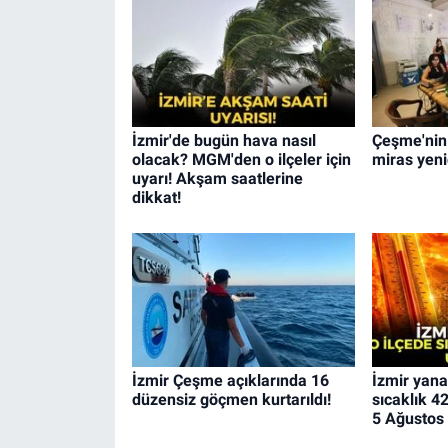
İzmir'de bugün hava nasıl
Çeşme'nin a
olacak? MGM'den o ilçeler için
miras yeni
uyarı! Akşam saatlerine
dikkat!
İzmir Çeşme açıklarında 16
İzmir yana
düzensiz göçmen kurtarıldı!
sıcaklık 4
5 Ağustos