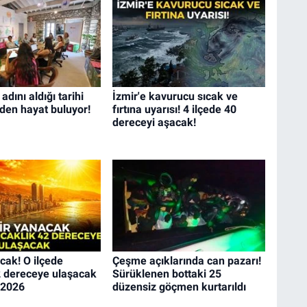
dını aldığı tarihi
İzmir'e kavurucu sıcak ve
den hayat buluyor!
fırtına uyarısı! 4 ilçede 40
dereceyi aşacak!
cak! O ilçede
Çeşme açıklarında can pazarı!
2 dereceye ulaşacak
Sürüklenen bottaki 25
 2026
düzensiz göçmen kurtarıldı