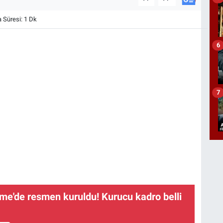
Süresi: 1 Dk
6
7
me'de resmen kuruldu! Kurucu kadro belli