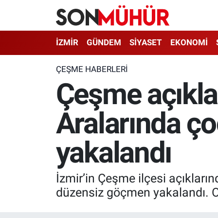
İzmir Nöbetçi Eczaneler
İZMİR
GÜNDEM
SİYASET
EKONOMİ
İzmir Hava Durumu
ÇEŞME HABERLERI
Çeşme açıkla
İzmir Namaz Vakitleri
Aralarında ço
İzmir Trafik Yoğunluk Haritası
Süper Lig Puan Durumu ve Fikstür
yakalandı
Tüm Manşetler
İzmir’in Çeşme ilçesi açıkları
Son Dakika Haberleri
düzensiz göçmen yakalandı. Op
Haber Arşivi