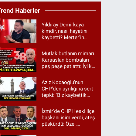
Trend Haberler
Yıldıray Demirkaya
kimdir, nasıl hayatını
kaybetti? Merter'in
tanınan ismi için taziye
mesajı
Mutlak butlanın mimarı
Karaaslan bombaları
peş peşe patlattı: İyi ki
bu davayı açtım…
Aziz Kocaoğlu'nun
CHP'den ayrılığına sert
tepki: "Biz kaybettik
ama partimizi terk
etmedik"
İzmir’de CHP’li eski ilçe
başkanı isim verdi, ateş
püskürdü: Özel,
Ağbaba, Yücel…