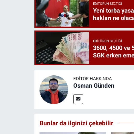
EDITÖRÜN SEÇTIĞI
Yeni torba yasa 
hakları ne olac
EDITÖRÜN SEÇTIĞI
3600, 4500 ve 5
SGK erken emekl
EDITÖR HAKKINDA
Osman Günden
Bunlar da ilginizi çekebilir