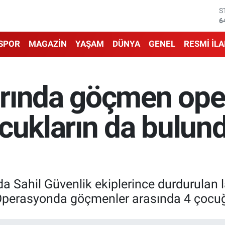
G
6
B
1
SPOR
MAGAZİN
YAŞAM
DÜNYA
GENEL
RESMİ İL
B
6
D
4
rında göçmen ope
E
5
S
cukların da bulund
6
nda Sahil Güvenlik ekiplerince durdurulan 
erasyonda göçmenler arasında 4 çocuğun 