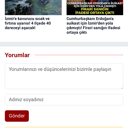
İzmir'e kavurucu sıcak ve
Cumhurbaşkanı Erdoğan'a
fırtına uyarısı! 4 ilçede 40
suikast için İzmir'den yola
dereceyi aşacak!
çıkmıştı! Firari sanığın ifadesi
ortaya çıktı
Yorumlar
Gönder