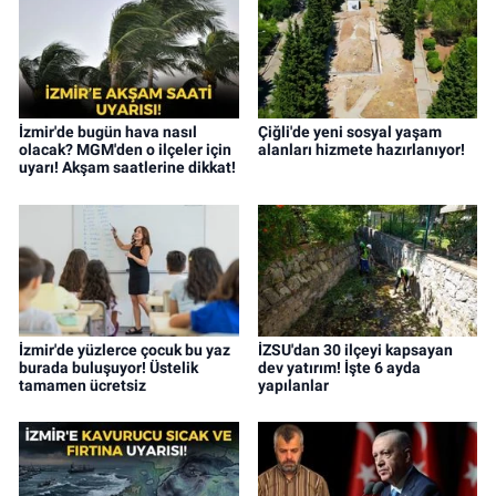
İzmir'de bugün hava nasıl
Çiğli'de yeni sosyal yaşam
olacak? MGM'den o ilçeler için
alanları hizmete hazırlanıyor!
uyarı! Akşam saatlerine dikkat!
İzmir'de yüzlerce çocuk bu yaz
İZSU'dan 30 ilçeyi kapsayan
burada buluşuyor! Üstelik
dev yatırım! İşte 6 ayda
tamamen ücretsiz
yapılanlar