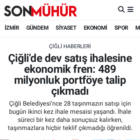
İzmir Nöbetçi Eczaneler
İZMİR
GÜNDEM
SİYASET
EKONOMİ
SPOR
M
İzmir Hava Durumu
ÇIĞLI HABERLERI
Çiğli’de dev satış ihalesine
İzmir Namaz Vakitleri
ekonomik fren: 489
İzmir Trafik Yoğunluk Haritası
milyonluk portföye talip
Süper Lig Puan Durumu ve Fikstür
çıkmadı
Çiğli Belediyesi’nce 28 taşınmazın satışı için
Tüm Manşetler
bugün ikinci kez ihale mesaisi yaşandı. İhale
süreci bir kez daha sonuçsuz kalırken,
Son Dakika Haberleri
taşınmazlara hiçbir teklif çıkmadığı öğrenildi.
Haber Arşivi