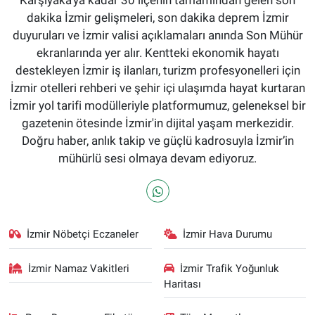
Karşıyaka'ya kadar 30 ilçenin tamamından gelen son
dakika İzmir gelişmeleri, son dakika deprem İzmir
duyuruları ve İzmir valisi açıklamaları anında Son Mühür
ekranlarında yer alır. Kentteki ekonomik hayatı
destekleyen İzmir iş ilanları, turizm profesyonelleri için
İzmir otelleri rehberi ve şehir içi ulaşımda hayat kurtaran
İzmir yol tarifi modülleriyle platformumuz, geleneksel bir
gazetenin ötesinde İzmir'in dijital yaşam merkezidir.
Doğru haber, anlık takip ve güçlü kadrosuyla İzmir’in
mühürlü sesi olmaya devam ediyoruz.
İzmir Nöbetçi Eczaneler
İzmir Hava Durumu
İzmir Namaz Vakitleri
İzmir Trafik Yoğunluk
Haritası