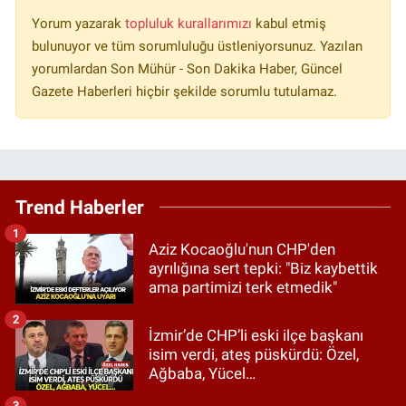
Yorum yazarak
topluluk kurallarımızı
kabul etmiş
bulunuyor ve tüm sorumluluğu üstleniyorsunuz. Yazılan
yorumlardan Son Mühür - Son Dakika Haber, Güncel
Gazete Haberleri hiçbir şekilde sorumlu tutulamaz.
Trend Haberler
1
Aziz Kocaoğlu'nun CHP'den
ayrılığına sert tepki: "Biz kaybettik
ama partimizi terk etmedik"
2
İzmir’de CHP’li eski ilçe başkanı
isim verdi, ateş püskürdü: Özel,
Ağbaba, Yücel…
3