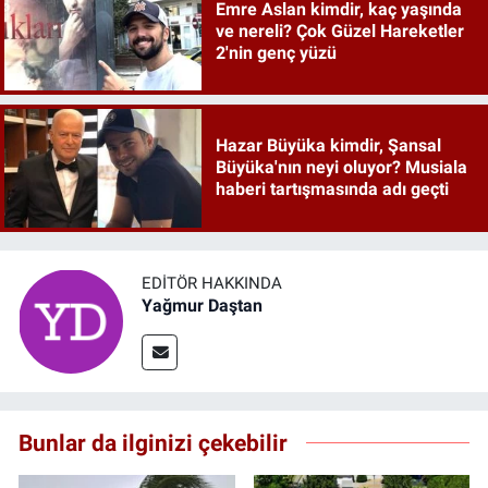
Emre Aslan kimdir, kaç yaşında
ve nereli? Çok Güzel Hareketler
2'nin genç yüzü
Hazar Büyüka kimdir, Şansal
Büyüka'nın neyi oluyor? Musiala
haberi tartışmasında adı geçti
EDITÖR HAKKINDA
Yağmur Daştan
Bunlar da ilginizi çekebilir