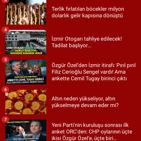
Terlik fırlatılan böcekler milyon
dolarlık gelir kapısına dönüştü
4
İzmir Otogarı tahliye edilecek!
Tadilat başlıyor...
5
Özgür Özel'den İzmir itirafı: Pırıl pırıl
Filiz Cerioğlu Sengel vardı! Ama
ankette Cemil Tugay birinci çıktı
6
Altın neden yükseliyor, altın
yükselmeye devam eder mi?
7
Yeni Parti'nin kuruluşu sonrası ilk
anket ORC'den: CHP oylarının üçte
ikisi Özgür Özel'e, üçte biri