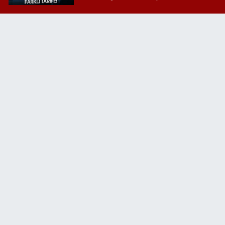
Kılıçdaroğlu'na