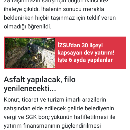
28 taşınmazın satışı için bugün ikinci kez
ihaleye çıkıldı. İhalenin sonucu merakla
beklenirken hiçbir taşınmaz için teklif veren
olmadığı öğrenildi.
İZSU'dan 30 ilçeyi
kapsayan dev yatırım!
İşte 6 ayda yapılanlar
Asfalt yapılacak, filo
yenilenecekti...
Konut, ticaret ve turizm imarlı arazilerin
satışından elde edilecek gelirle belediyenin
vergi ve SGK borç yükünün hafifletilmesi ile
yatırım finansmanının güçlendirilmesi