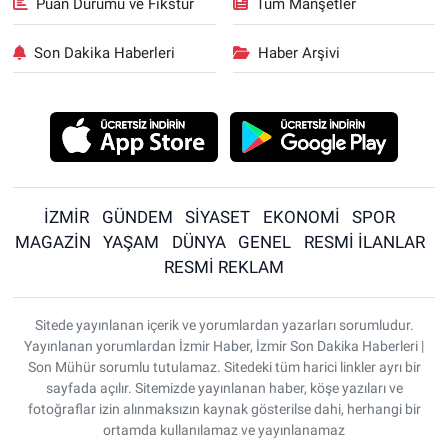
Puan Durumu ve Fikstür
Tüm Manşetler
Son Dakika Haberleri
Haber Arşivi
İZMİR
GÜNDEM
SİYASET
EKONOMİ
SPOR
MAGAZİN
YAŞAM
DÜNYA
GENEL
RESMİ İLANLAR
RESMİ REKLAM
Sitede yayınlanan içerik ve yorumlardan yazarları sorumludur.
Yayınlanan yorumlardan İzmir Haber, İzmir Son Dakika Haberleri |
Son Mühür sorumlu tutulamaz. Sitedeki tüm harici linkler ayrı bir
sayfada açılır. Sitemizde yayınlanan haber, köşe yazıları ve
fotoğraflar izin alınmaksızın kaynak gösterilse dahi, herhangi bir
ortamda kullanılamaz ve yayınlanamaz