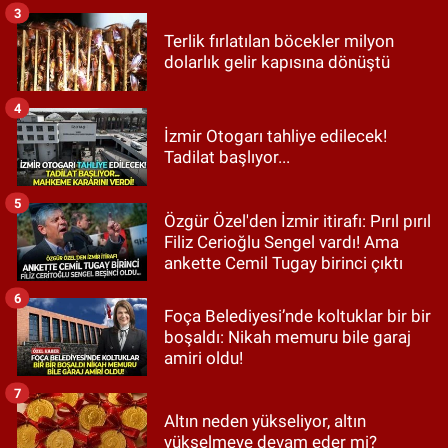
3
Terlik fırlatılan böcekler milyon
dolarlık gelir kapısına dönüştü
4
İzmir Otogarı tahliye edilecek!
Tadilat başlıyor...
5
Özgür Özel'den İzmir itirafı: Pırıl pırıl
Filiz Cerioğlu Sengel vardı! Ama
ankette Cemil Tugay birinci çıktı
6
Foça Belediyesi’nde koltuklar bir bir
boşaldı: Nikah memuru bile garaj
amiri oldu!
7
Altın neden yükseliyor, altın
yükselmeye devam eder mi?