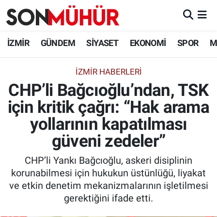
İzmir Nöbetçi Eczaneler
İZMİR
GÜNDEM
SİYASET
EKONOMİ
SPOR
M
İzmir Hava Durumu
İZMIR HABERLERI
CHP’li Bağcıoğlu’ndan, TSK
İzmir Namaz Vakitleri
için kritik çağrı: “Hak arama
İzmir Trafik Yoğunluk Haritası
yollarının kapatılması
Süper Lig Puan Durumu ve Fikstür
güveni zedeler”
CHP’li Yankı Bağcıoğlu, askeri disiplinin
Tüm Manşetler
korunabilmesi için hukukun üstünlüğü, liyakat
ve etkin denetim mekanizmalarının işletilmesi
Son Dakika Haberleri
gerektiğini ifade etti.
Haber Arşivi