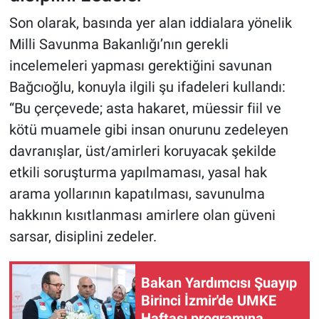
Son olarak, basında yer alan iddialara yönelik
Milli Savunma Bakanlığı’nın gerekli
incelemeleri yapması gerektiğini savunan
Bağcıoğlu, konuyla ilgili şu ifadeleri kullandı:
“Bu çerçevede; asta hakaret, müessir fiil ve
kötü muamele gibi insan onurunu zedeleyen
davranışlar, üst/amirleri koruyacak şekilde
etkili soruşturma yapılmaması, yasal hak
arama yollarının kapatılması, savunulma
hakkının kısıtlanması amirlere olan güveni
sarsar, disiplini zedeler.
Bakan Yardımcısı Şuayıp
Birinci İzmir'de UMKE
Haftası programına