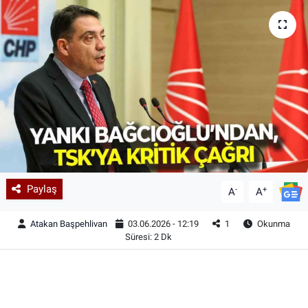
Paylaş
-
+
A
A
Atakan Başpehlivan
03.06.2026 - 12:19
1
Okunma
Süresi: 2 Dk