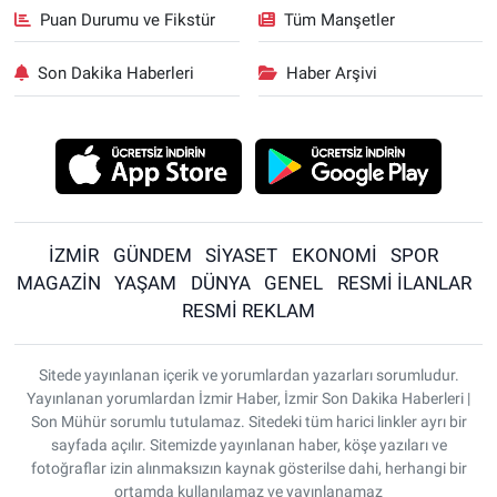
Puan Durumu ve Fikstür
Tüm Manşetler
Son Dakika Haberleri
Haber Arşivi
İZMİR
GÜNDEM
SİYASET
EKONOMİ
SPOR
MAGAZİN
YAŞAM
DÜNYA
GENEL
RESMİ İLANLAR
RESMİ REKLAM
Sitede yayınlanan içerik ve yorumlardan yazarları sorumludur.
Yayınlanan yorumlardan İzmir Haber, İzmir Son Dakika Haberleri |
Son Mühür sorumlu tutulamaz. Sitedeki tüm harici linkler ayrı bir
sayfada açılır. Sitemizde yayınlanan haber, köşe yazıları ve
fotoğraflar izin alınmaksızın kaynak gösterilse dahi, herhangi bir
ortamda kullanılamaz ve yayınlanamaz