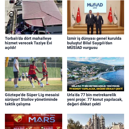
Torbalı'da dört mahalleye
İzmir iş dünyası genel kurulda
hizmet verecek Taziye Evi
buluştu! Bilal Saygılı'dan
açıldı!
MÜSİAD vurgusu
Göztepe'de Süper Lig mesaisi
Urla’da 77 bin metrekarelik
sürüyor! Stoilov yönetiminde
yeni proje: 77 konut yapılacak,
taktik çalışma
değeri dikkat çekti