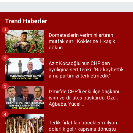
Trend Haberler
1
Domateslerin verimini artıran
mutfak sırrı: Köklerine 1 kaşık
dökün
2
Aziz Kocaoğlu'nun CHP'den
ayrılığına sert tepki: "Biz kaybettik
ama partimizi terk etmedik"
3
İzmir’de CHP’li eski ilçe başkanı
isim verdi, ateş püskürdü: Özel,
Ağbaba, Yücel…
4
Terlik fırlatılan böcekler milyon
dolarlık gelir kapısına dönüştü