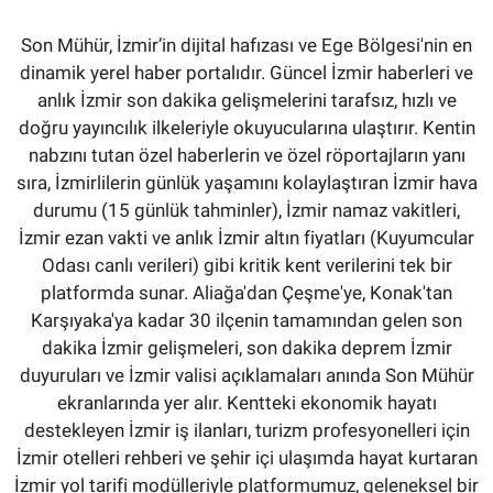
Son Mühür, İzmir’in dijital hafızası ve Ege Bölgesi'nin en
dinamik yerel haber portalıdır. Güncel İzmir haberleri ve
anlık İzmir son dakika gelişmelerini tarafsız, hızlı ve
doğru yayıncılık ilkeleriyle okuyucularına ulaştırır. Kentin
nabzını tutan özel haberlerin ve özel röportajların yanı
sıra, İzmirlilerin günlük yaşamını kolaylaştıran İzmir hava
durumu (15 günlük tahminler), İzmir namaz vakitleri,
İzmir ezan vakti ve anlık İzmir altın fiyatları (Kuyumcular
Odası canlı verileri) gibi kritik kent verilerini tek bir
platformda sunar. Aliağa'dan Çeşme'ye, Konak'tan
Karşıyaka'ya kadar 30 ilçenin tamamından gelen son
dakika İzmir gelişmeleri, son dakika deprem İzmir
duyuruları ve İzmir valisi açıklamaları anında Son Mühür
ekranlarında yer alır. Kentteki ekonomik hayatı
destekleyen İzmir iş ilanları, turizm profesyonelleri için
İzmir otelleri rehberi ve şehir içi ulaşımda hayat kurtaran
İzmir yol tarifi modülleriyle platformumuz, geleneksel bir