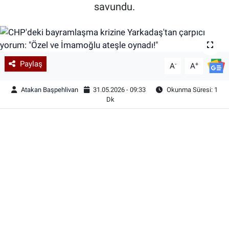
savundu.
Paylaş
-
+
A
A
Atakan Başpehlivan
31.05.2026 - 09:33
Okunma Süresi: 1
Dk