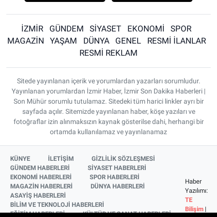
İZMİR
GÜNDEM
SİYASET
EKONOMİ
SPOR
MAGAZİN
YAŞAM
DÜNYA
GENEL
RESMİ İLANLAR
RESMİ REKLAM
Sitede yayınlanan içerik ve yorumlardan yazarları sorumludur.
Yayınlanan yorumlardan İzmir Haber, İzmir Son Dakika Haberleri |
Son Mühür sorumlu tutulamaz. Sitedeki tüm harici linkler ayrı bir
sayfada açılır. Sitemizde yayınlanan haber, köşe yazıları ve
fotoğraflar izin alınmaksızın kaynak gösterilse dahi, herhangi bir
ortamda kullanılamaz ve yayınlanamaz
KÜNYE
İLETİŞİM
GİZLİLİK SÖZLEŞMESİ
GÜNDEM HABERLERİ
SİYASET HABERLERİ
EKONOMİ HABERLERİ
SPOR HABERLERİ
Haber
MAGAZİN HABERLERİ
DÜNYA HABERLERİ
Yazılımı:
ASAYİŞ HABERLERİ
TE
BİLİM VE TEKNOLOJİ HABERLERİ
Bilişim
|
EĞİTİM HABERLERİ
KÜLTÜR VE SANAT HABERLERİ