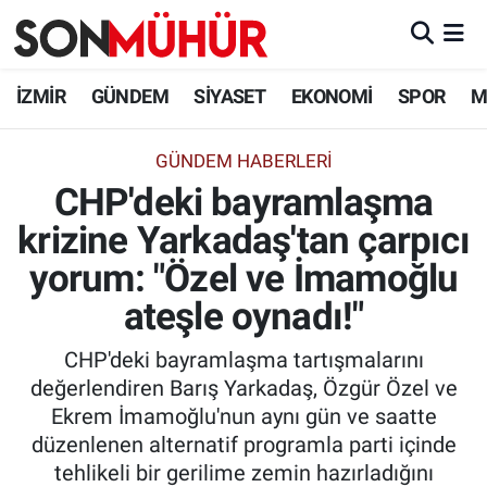
İzmir Nöbetçi Eczaneler
İZMİR
GÜNDEM
SİYASET
EKONOMİ
SPOR
M
İzmir Hava Durumu
GÜNDEM HABERLERI
CHP'deki bayramlaşma
İzmir Namaz Vakitleri
krizine Yarkadaş'tan çarpıcı
İzmir Trafik Yoğunluk Haritası
yorum: "Özel ve İmamoğlu
Süper Lig Puan Durumu ve Fikstür
ateşle oynadı!"
CHP'deki bayramlaşma tartışmalarını
Tüm Manşetler
değerlendiren Barış Yarkadaş, Özgür Özel ve
Ekrem İmamoğlu'nun aynı gün ve saatte
Son Dakika Haberleri
düzenlenen alternatif programla parti içinde
tehlikeli bir gerilime zemin hazırladığını
Haber Arşivi