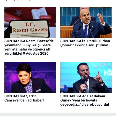
SON DAKİKA Resmi Gazete’de
SON DAKİKA İYİ Partili Turhan
yayımlandı: Büyükelçiliklere
Çömez hakkında soruşturma!
yeni atamalar ve öğrenci affı
yürürlükte! 9 Ağustos 2026
SON DAKİKA Şarkıcı
SON DAKİKA Adalet Bakanı
Cansever'den acı haber!
Gürlek ''yeni bir boyuta
geçeceğiz...'' diyerek duyurdu!