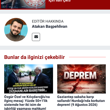
için ilan çıktı
EDITÖR HAKKINDA
Atakan Başpehlivan
Bunlar da ilginizi çekebilir
Özgür Özel ve Kılıçdaroğlu'na
Gaziantep sabaha karşı
ilginç mesaj: Yüzde 50+1'lik
sallandı! Nurdağı'nda korkutan
sistemde her iki isim de
deprem! (9 Ağustos 2026)
işbirliği yapmaya mahkum!