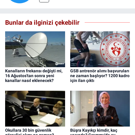
Bunlar da ilginizi çekebilir
Kanalların frekansı değişti mi,
GSB antrenör alımı başvuruları
16 Ağustos'tan sonra yeni
ne zaman başlıyor? 1200 kadro
kanallar nasıl eklenecek?
için ilan çıktı
Okullara 30 bin güvenlik
Büşra Kayıkçı kimdir, kaç
görevlisi alımı ne zaman?
yaşında? Grammy'de oy