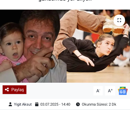
Paylaş
-
+
A
A
Yigit Aksut
03.07.2025 - 14:40
Okunma Süresi: 2 Dk