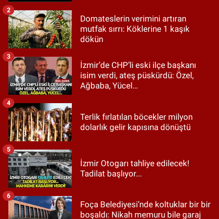
2
Domateslerin verimini artıran
mutfak sırrı: Köklerine 1 kaşık
dökün
3
İzmir’de CHP’li eski ilçe başkanı
isim verdi, ateş püskürdü: Özel,
Ağbaba, Yücel…
4
Terlik fırlatılan böcekler milyon
dolarlık gelir kapısına dönüştü
5
İzmir Otogarı tahliye edilecek!
Tadilat başlıyor...
6
Foça Belediyesi’nde koltuklar bir bir
boşaldı: Nikah memuru bile garaj