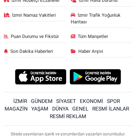
İzmir Nöbetçi Eczaneler
İzmir Hava Durumu
İzmir Namaz Vakitleri
İzmir Trafik Yoğunluk
Haritası
Puan Durumu ve Fikstür
Tüm Manşetler
Son Dakika Haberleri
Haber Arşivi
İZMİR
GÜNDEM
SİYASET
EKONOMİ
SPOR
MAGAZİN
YAŞAM
DÜNYA
GENEL
RESMİ İLANLAR
RESMİ REKLAM
Sitede yayınlanan içerik ve yorumlardan yazarları sorumludur.