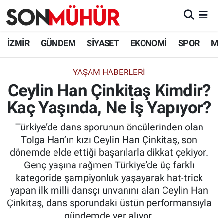
İzmir Nöbetçi Eczaneler
İZMİR
GÜNDEM
SİYASET
EKONOMİ
SPOR
M
İzmir Hava Durumu
YAŞAM HABERLERI
Ceylin Han Çinkitaş Kimdir?
İzmir Namaz Vakitleri
Kaç Yaşında, Ne İş Yapıyor?
İzmir Trafik Yoğunluk Haritası
Türkiye’de dans sporunun öncülerinden olan
Süper Lig Puan Durumu ve Fikstür
Tolga Han’ın kızı Ceylin Han Çinkitaş, son
dönemde elde ettiği başarılarla dikkat çekiyor.
Tüm Manşetler
Genç yaşına rağmen Türkiye’de üç farklı
kategoride şampiyonluk yaşayarak hat-trick
Son Dakika Haberleri
yapan ilk milli dansçı unvanını alan Ceylin Han
Çinkitaş, dans sporundaki üstün performansıyla
Haber Arşivi
gündemde yer alıyor.