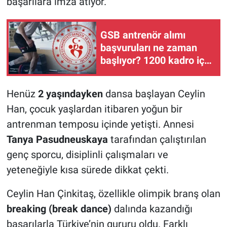
başarılara imza atıyor.
GSB antrenör alımı
başvuruları ne zaman
başlıyor? 1200 kadro için
ilan çıktı
Henüz
2 yaşındayken
dansa başlayan Ceylin
Han, çocuk yaşlardan itibaren yoğun bir
antrenman temposu içinde yetişti. Annesi
Tanya Pasudneuskaya
tarafından çalıştırılan
genç sporcu, disiplinli çalışmaları ve
yeteneğiyle kısa sürede dikkat çekti.
Ceylin Han Çinkitaş, özellikle olimpik branş olan
breaking (break dance)
dalında kazandığı
başarılarla Türkiye’nin gururu oldu. Farklı