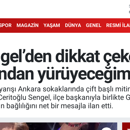
SPOR
MAGAZİN
YAŞAM
DÜNYA
GENEL
RESMİ İL
gel’den dikkat çe
ndan yürüyeceğimiz
 yarışı Ankara sokaklarında çift başlı mit
eritoğlu Sengel, ilçe başkanıyla birlikte 
bağlılığını net bir mesajla ilan etti.