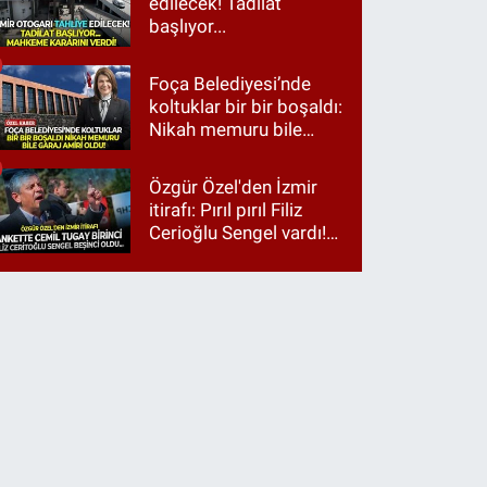
edilecek! Tadilat
başlıyor...
Foça Belediyesi’nde
koltuklar bir bir boşaldı:
Nikah memuru bile
garaj amiri oldu!
Özgür Özel'den İzmir
itirafı: Pırıl pırıl Filiz
Cerioğlu Sengel vardı!
Ama ankette Cemil
Tugay birinci çıktı