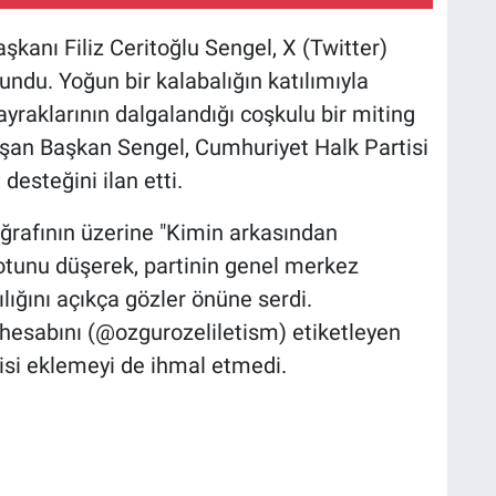
kanı Filiz Ceritoğlu Sengel, X (Twitter)
ndu. Yoğun bir kalabalığın katılımıyla
yraklarının dalgalandığı coşkulu bir miting
aşan Başkan Sengel, Cumhuriyet Halk Partisi
esteğini ilan etti.
oğrafının üzerine "Kimin arkasından
notunu düşerek, partinin genel merkez
lılığını açıkça gözler önüne serdi.
 hesabını (@ozgurozeliletism) etiketleyen
isi eklemeyi de ihmal etmedi.