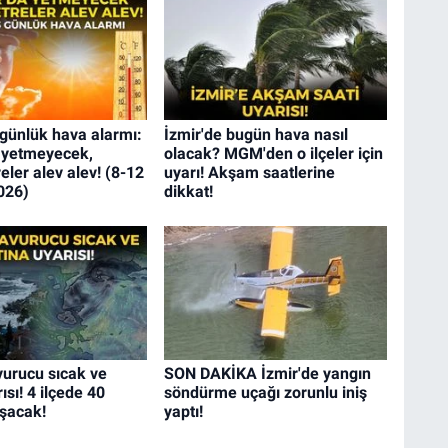
 günlük hava alarmı:
İzmir'de bugün hava nasıl
 yetmeyecek,
olacak? MGM'den o ilçeler için
ler alev alev! (8-12
uyarı! Akşam saatlerine
026)
dikkat!
vurucu sıcak ve
SON DAKİKA İzmir'de yangın
rısı! 4 ilçede 40
söndürme uçağı zorunlu iniş
aşacak!
yaptı!