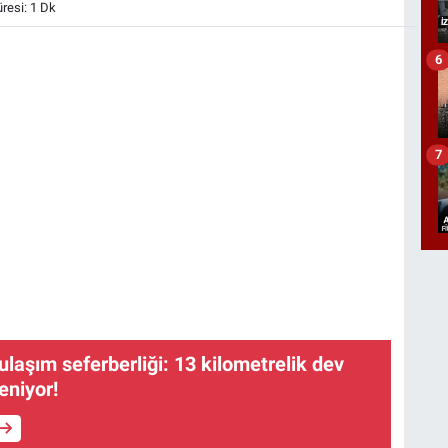
esi: 1 Dk
6
7
ulaşım seferberliği: 13 kilometrelik dev
eniyor!