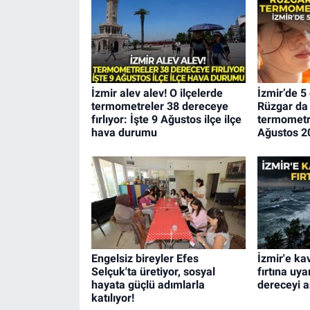
İzmir alev alev! O ilçelerde
İzmir’de 5
termometreler 38 dereceye
Rüzgar da
fırlıyor: İşte 9 Ağustos ilçe ilçe
termometre
hava durumu
Ağustos 2
Engelsiz bireyler Efes
İzmir'e ka
Selçuk'ta üretiyor, sosyal
fırtına uya
hayata güçlü adımlarla
dereceyi 
katılıyor!