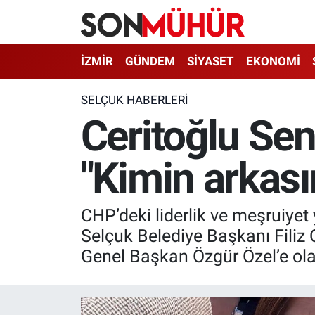
İzmir Nöbetçi Eczaneler
İZMİR
GÜNDEM
SİYASET
EKONOMİ
İzmir Hava Durumu
SELÇUK HABERLERI
Ceritoğlu Sen
İzmir Namaz Vakitleri
"Kimin arkası
İzmir Trafik Yoğunluk Haritası
Süper Lig Puan Durumu ve Fikstür
CHP’deki liderlik ve meşruiyet
Tüm Manşetler
Selçuk Belediye Başkanı Filiz C
Genel Başkan Özgür Özel’e olan 
Son Dakika Haberleri
Haber Arşivi