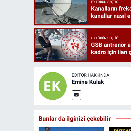
EDITÖRÜN SEÇTIĞI
Kanalların frek
kanallar nasıl 
EDITÖRÜN SEÇTIĞI
GSB antrenör a
kadro için ilan ç
EDITÖR HAKKINDA
Emine Kulak
Bunlar da ilginizi çekebilir