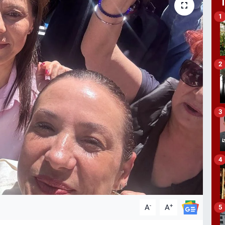
1
2
3
4
-
+
A
A
5