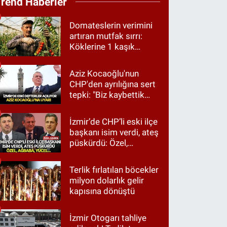
Trend Haberler
Domateslerin verimini
artıran mutfak sırrı:
Köklerine 1 kaşık
dökün
Aziz Kocaoğlu'nun
CHP'den ayrılığına sert
tepki: "Biz kaybettik
ama partimizi terk
etmedik"
İzmir’de CHP’li eski ilçe
başkanı isim verdi, ateş
püskürdü: Özel,
Ağbaba, Yücel…
Terlik fırlatılan böcekler
milyon dolarlık gelir
kapısına dönüştü
İzmir Otogarı tahliye