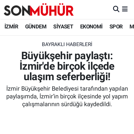
İzmir Nöbetçi Eczaneler
İZMİR
GÜNDEM
SİYASET
EKONOMİ
SPOR
M
İzmir Hava Durumu
BAYRAKLI HABERLERI
Büyükşehir paylaştı:
İzmir Namaz Vakitleri
İzmir'de birçok ilçede
İzmir Trafik Yoğunluk Haritası
ulaşım seferberliği!
Süper Lig Puan Durumu ve Fikstür
İzmir Büyükşehir Belediyesi tarafından yapılan
paylaşımda, İzmir'in birçok ilçesinde yol yapım
Tüm Manşetler
çalışmalarının sürdüğü kaydedildi.
Son Dakika Haberleri
Haber Arşivi