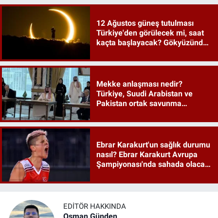
12 Ağustos güneş tutulması
Türkiye'den görülecek mi, saat
kaçta başlayacak? Gökyüzünde
tarihi an
Mekke anlaşması nedir?
Türkiye, Suudi Arabistan ve
Pakistan ortak savunma
anlaşması maddeleri
Ebrar Karakurt'un sağlık durumu
nasıl? Ebrar Karakurt Avrupa
Şampiyonası'nda sahada olacak
mı?
EDITÖR HAKKINDA
Osman Günden