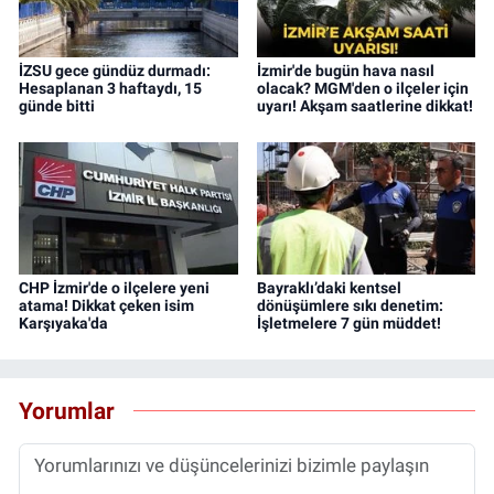
İZSU gece gündüz durmadı:
İzmir'de bugün hava nasıl
Hesaplanan 3 haftaydı, 15
olacak? MGM'den o ilçeler için
günde bitti
uyarı! Akşam saatlerine dikkat!
CHP İzmir'de o ilçelere yeni
Bayraklı’daki kentsel
atama! Dikkat çeken isim
dönüşümlere sıkı denetim:
Karşıyaka'da
İşletmelere 7 gün müddet!
Yorumlar