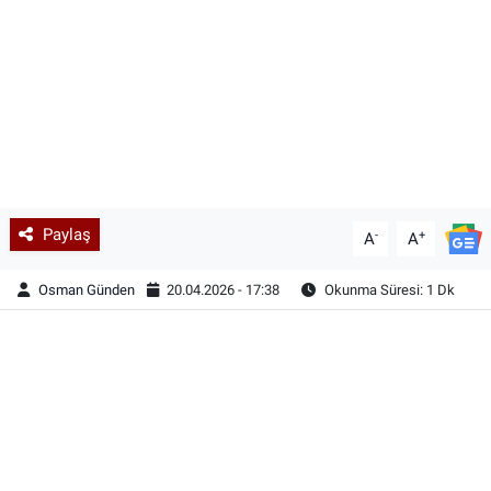
Paylaş
-
+
A
A
Osman Günden
20.04.2026 - 17:38
Okunma Süresi: 1 Dk