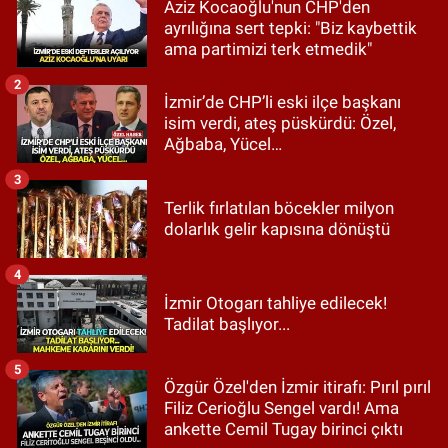
Aziz Kocaoğlu'nun CHP'den
ayrılığına sert tepki: "Biz kaybettik
ama partimizi terk etmedik"
2
İzmir’de CHP’li eski ilçe başkanı
isim verdi, ateş püskürdü: Özel,
Ağbaba, Yücel…
3
Terlik fırlatılan böcekler milyon
dolarlık gelir kapısına dönüştü
4
İzmir Otogarı tahliye edilecek!
Tadilat başlıyor...
5
Özgür Özel'den İzmir itirafı: Pırıl pırıl
Filiz Cerioğlu Sengel vardı! Ama
ankette Cemil Tugay birinci çıktı