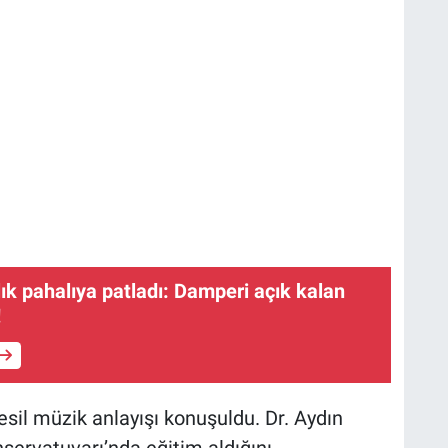
lık pahalıya patladı: Damperi açık kalan
!
sil müzik anlayışı konuşuldu. Dr. Aydın
ervatuvarı’nda eğitim aldığını,