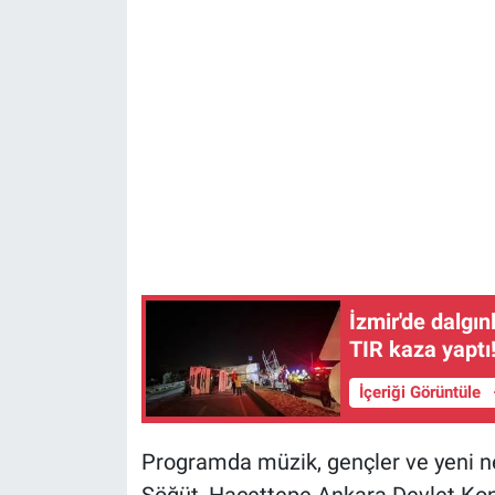
İzmir'de dalgın
TIR kaza yaptı
İçeriği Görüntüle
Programda müzik, gençler ve yeni ne
Söğüt, Hacettepe Ankara Devlet Kons