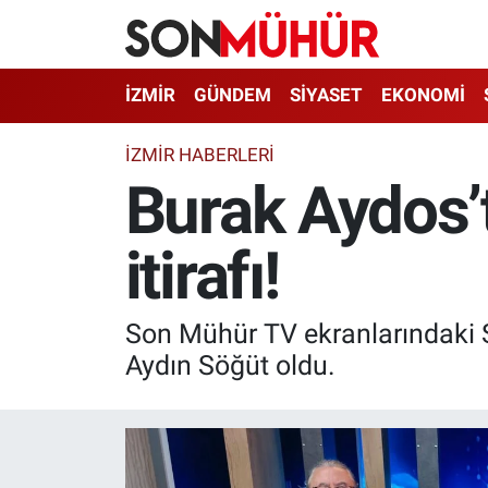
İzmir Nöbetçi Eczaneler
İZMİR
GÜNDEM
SİYASET
EKONOMİ
İzmir Hava Durumu
İZMIR HABERLERI
Burak Aydos’t
İzmir Namaz Vakitleri
itirafı!
İzmir Trafik Yoğunluk Haritası
Süper Lig Puan Durumu ve Fikstür
Son Mühür TV ekranlarındaki 
Tüm Manşetler
Aydın Söğüt oldu.
Son Dakika Haberleri
Haber Arşivi