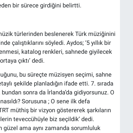
en bir sürece girdiğini belirtti.
müzik türlerinden beslenerek Türk müziğinini
de çalıştıklarını söyledi. Aydos; ‘5 yıllık bir
enmesi, katalog renkleri, sahnede giyilecek
ortaya çıktı’ dedi.
 olduğunu, bu süreçte müzisyen seçimi, sahne
aylı şekilde planladığın ifade etti. 7. sırada
z bundan sonra da İrlanda’da gidiyorsunuz. O
nasıldı? Sorusuna ; O sene ilk defa
 TRT müthiş bir vizyon göstererek şarkıların
lerin teveccühüyle biz seçildik’ dedi.
ının güzel ama aynı zamanda sorumluluk