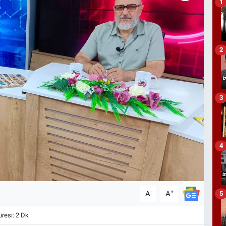
1
2
3
4
-
+
A
A
5
esi: 2 Dk