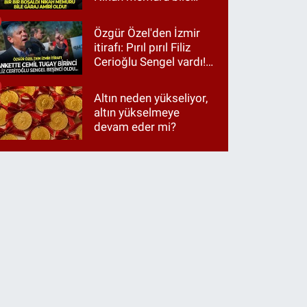
garaj amiri oldu!
Özgür Özel'den İzmir
itirafı: Pırıl pırıl Filiz
Cerioğlu Sengel vardı!
Ama ankette Cemil
Tugay birinci çıktı
Altın neden yükseliyor,
altın yükselmeye
devam eder mi?