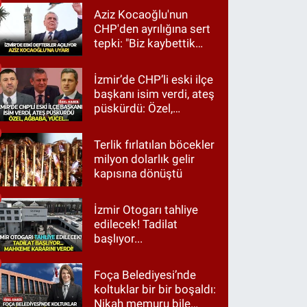
Aziz Kocaoğlu'nun
CHP'den ayrılığına sert
tepki: "Biz kaybettik
ama partimizi terk
etmedik"
İzmir’de CHP’li eski ilçe
başkanı isim verdi, ateş
püskürdü: Özel,
Ağbaba, Yücel…
Terlik fırlatılan böcekler
milyon dolarlık gelir
kapısına dönüştü
İzmir Otogarı tahliye
edilecek! Tadilat
başlıyor...
Foça Belediyesi’nde
koltuklar bir bir boşaldı:
Nikah memuru bile