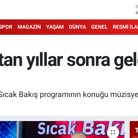
6
6
SPOR
MAGAZİN
YAŞAM
DÜNYA
GENEL
RESMİ İL
1
6
an yıllar sonra ge
4
5
Sıcak Bakış programının konuğu müzisy