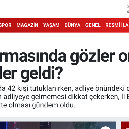
6
1
SPOR
MAGAZİN
YAŞAM
DÜNYA
GENEL
RESMİ İL
6
4
masında gözler on
5
ler geldi?
6
42 kişi tutuklanırken, adliye önündeki d
n adliyeye gelmemesi dikkat çekerken, İl 
ikte olması gündem oldu.