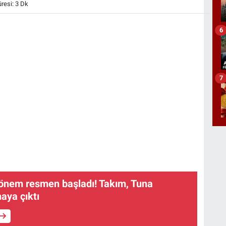
esi: 3 Dk
6
7
dönem resmen başladı! Takım, Tuna
aya çıktı