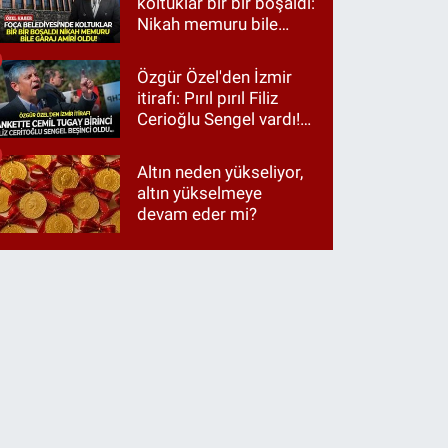
koltuklar bir bir boşaldı:
Nikah memuru bile
garaj amiri oldu!
Özgür Özel'den İzmir
itirafı: Pırıl pırıl Filiz
Cerioğlu Sengel vardı!
Ama ankette Cemil
Tugay birinci çıktı
Altın neden yükseliyor,
altın yükselmeye
devam eder mi?