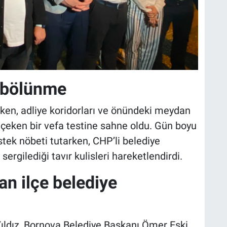
i bölünme
rken, adliye koridorları ve önündeki meydan
t çeken bir vefa testine sahne oldu. Gün boyu
estek nöbeti tutarken, CHP’li belediye
sergilediği tavır kulisleri hareketlendirdi.
an ilçe belediye
ıldız, Bornova Belediye Başkanı Ömer Eşki,