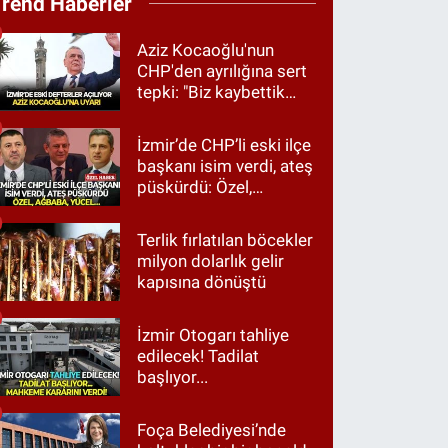
Trend Haberler
Aziz Kocaoğlu'nun
CHP'den ayrılığına sert
tepki: "Biz kaybettik
ama partimizi terk
etmedik"
İzmir’de CHP’li eski ilçe
başkanı isim verdi, ateş
püskürdü: Özel,
Ağbaba, Yücel…
Terlik fırlatılan böcekler
milyon dolarlık gelir
kapısına dönüştü
İzmir Otogarı tahliye
edilecek! Tadilat
başlıyor...
Foça Belediyesi’nde