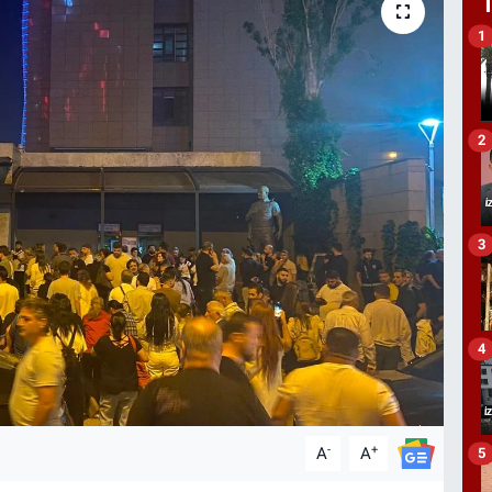
1
2
3
4
-
+
A
A
5