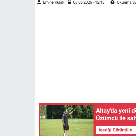
Emine Kulak
06.06.2026 - 12:13
Okunma Sür
Altay'da yeni 
Üzümcü ile sah
İçeriği Görüntüle