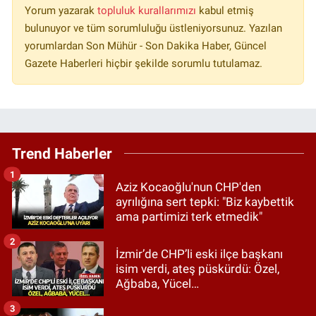
Yorum yazarak
topluluk kurallarımızı
kabul etmiş
bulunuyor ve tüm sorumluluğu üstleniyorsunuz. Yazılan
yorumlardan Son Mühür - Son Dakika Haber, Güncel
Gazete Haberleri hiçbir şekilde sorumlu tutulamaz.
Trend Haberler
1
Aziz Kocaoğlu'nun CHP'den
ayrılığına sert tepki: "Biz kaybettik
ama partimizi terk etmedik"
2
İzmir’de CHP’li eski ilçe başkanı
isim verdi, ateş püskürdü: Özel,
Ağbaba, Yücel…
3