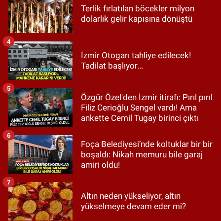
Terlik fırlatılan böcekler milyon
dolarlık gelir kapısına dönüştü
4
İzmir Otogarı tahliye edilecek!
Tadilat başlıyor...
5
Özgür Özel'den İzmir itirafı: Pırıl pırıl
Filiz Cerioğlu Sengel vardı! Ama
ankette Cemil Tugay birinci çıktı
6
Foça Belediyesi’nde koltuklar bir bir
boşaldı: Nikah memuru bile garaj
amiri oldu!
7
Altın neden yükseliyor, altın
yükselmeye devam eder mi?