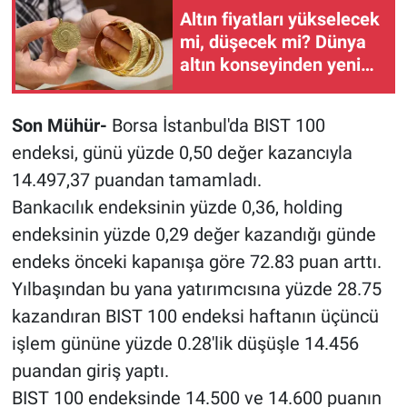
Altın fiyatları yükselecek
mi, düşecek mi? Dünya
altın konseyinden yeni
tahmin
Son Mühür-
Borsa İstanbul'da BIST 100
endeksi, günü yüzde 0,50 değer kazancıyla
14.497,37 puandan tamamladı.
Bankacılık endeksinin yüzde 0,36, holding
endeksinin yüzde 0,29 değer kazandığı günde
endeks önceki kapanışa göre 72.83 puan arttı.
Yılbaşından bu yana yatırımcısına yüzde 28.75
kazandıran BIST 100 endeksi haftanın üçüncü
işlem gününe yüzde 0.28'lik düşüşle 14.456
puandan giriş yaptı.
BIST 100 endeksinde 14.500 ve 14.600 puanın