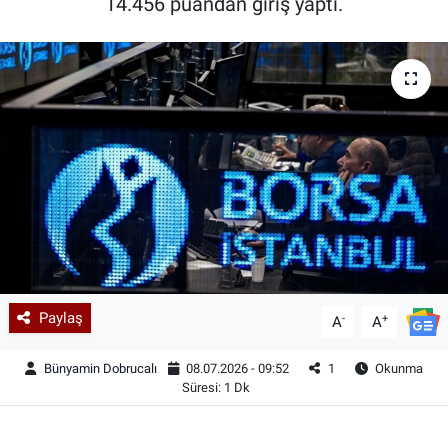
14.456 puandan giriş yaptı.
Paylaş
-
+
A
A
Bünyamin Dobrucalı
08.07.2026 - 09:52
1
Okunma
Süresi: 1 Dk