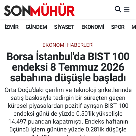
İzmir Nöbetçi Eczaneler
İZMİR
GÜNDEM
SİYASET
EKONOMİ
SPOR
M
İzmir Hava Durumu
EKONOMI HABERLERI
Borsa İstanbul'da BIST 100
İzmir Namaz Vakitleri
endeksi 8 Temmuz 2026
İzmir Trafik Yoğunluk Haritası
sabahına düşüşle başladı
Süper Lig Puan Durumu ve Fikstür
Orta Doğu'daki gerilim ve teknoloji şirketlerinde
satış baskısıyla tedirgin bir süreçten geçen
Tüm Manşetler
küresel piyasalardan pozitif ayrışan BIST 100
endeksi günü de yüzde 0.50'lik yükselişle
Son Dakika Haberleri
14.497 puandan kapatmıştı. Endeks haftanın
üçüncü işlem gününe yüzde 0.28'lik düşüşle
Haber Arşivi