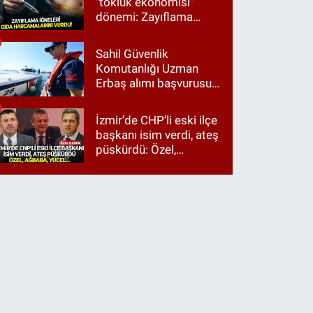
"tokluk ekonomisi"
dönemi: Zayıflama
iğneleri gıda
harcamalarını vurdu!
Sahil Güvenlik
Komutanlığı Uzman
Erbaş alımı başvurusu
nasıl yapılır? 2026
başvuru şartları neler?
İzmir’de CHP’li eski ilçe
başkanı isim verdi, ateş
püskürdü: Özel,
Ağbaba, Yücel…