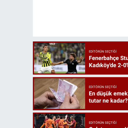
EDITÖRÜN SEÇTIĞI
Fenerbahçe St
Kadıköy'de 2-0'
EDITÖRÜN SEÇTIĞI
En düşük emekl
tutar ne kadar?
EDITÖRÜN SEÇTIĞI