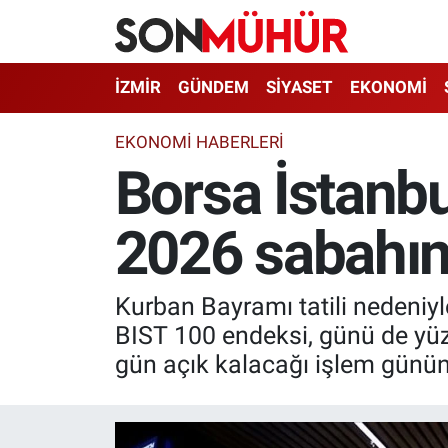
İzmir Nöbetçi Eczaneler
İZMİR
GÜNDEM
SİYASET
EKONOMİ
İzmir Hava Durumu
EKONOMI HABERLERI
Borsa İstanb
İzmir Namaz Vakitleri
2026 sabahına
İzmir Trafik Yoğunluk Haritası
Süper Lig Puan Durumu ve Fikstür
Kurban Bayramı tatili nedeniyle
Tüm Manşetler
BIST 100 endeksi, günü de yü
gün açık kalacağı işlem gününe
Son Dakika Haberleri
Haber Arşivi