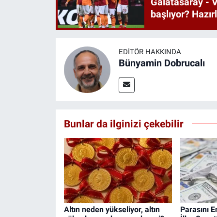
Galatasaray - V
başlıyor? Hazı
EDITÖR HAKKINDA
Bünyamin Dobrucalı
Bunlar da ilginizi çekebilir
Altın neden yükseliyor, altın
Parasını E