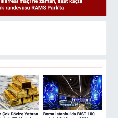
illarreal maçı ne zaman, saat kaçta
rlık randevusu RAMS Park'ta
n Çok Dövize Yatıran
Borsa İstanbul'da BIST 100