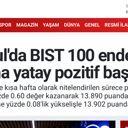
6
6
SPOR
MAGAZİN
YAŞAM
DÜNYA
GENEL
RESMİ İL
1
6
ul'da BIST 100 end
4
5
 yatay pozitif baş
 kısa hafta olarak nitelendirilen sürece p
zde 0.60 değer kazanarak 13.890 puanda
 yüzde 0.08'lik yükselişle 13.902 puanda