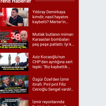
Trend Haberler
Yıldıray Demirkaya
kimdir, nasıl hayatını
kaybetti? Merter'in
tanınan ismi için taziye
mesajı
Mutlak butlanın mimarı
Karaaslan bombaları
peş peşe patlattı: İyi ki
bu davayı açtım…
Aziz Kocaoğlu'nun
CHP'den ayrılığına sert
tepki: "Biz kaybettik
ama partimizi terk
etmedik"
Özgür Özel'den İzmir
itirafı: Pırıl pırıl Filiz
Cerioğlu Sengel vardı!
Ama ankette Cemil
Tugay birinci çıktı
İzmir reyonlarında