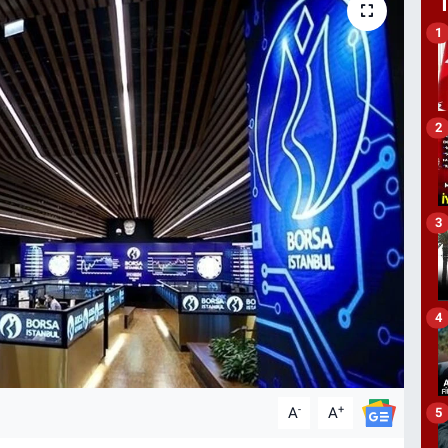
1
2
3
4
-
+
A
A
5