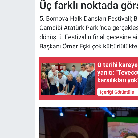
Üç farklı noktada gör
5. Bornova Halk Dansları Festivali; 
Çamdibi Atatürk Parkı'nda gerçekleşt
dönüştü. Festivalin final gecesine ai
Başkanı Ömer Eşki çok kültürlülükte
O tarihi kareye
yanıtı: "Tevec
karşılıkları yok
İçeriği Görüntüle