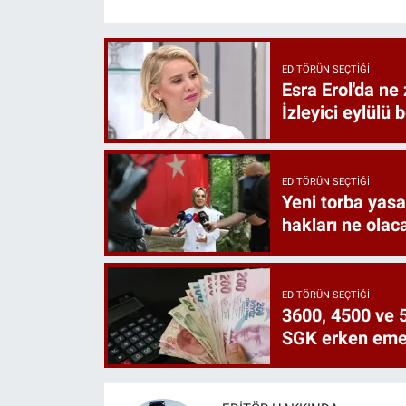
EDITÖRÜN SEÇTIĞI
Esra Erol'da ne 
İzleyici eylülü 
EDITÖRÜN SEÇTIĞI
Yeni torba yasa 
hakları ne olac
EDITÖRÜN SEÇTIĞI
3600, 4500 ve 5
SGK erken emekl