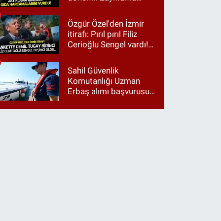
iğneleri gıda
harcamalarını vurdu!
Özgür Özel'den İzmir
itirafı: Pırıl pırıl Filiz
Cerioğlu Sengel vardı!
Ama ankette Cemil
Tugay birinci çıktı
Sahil Güvenlik
Komutanlığı Uzman
Erbaş alımı başvurusu
nasıl yapılır? 2026
başvuru şartları neler?