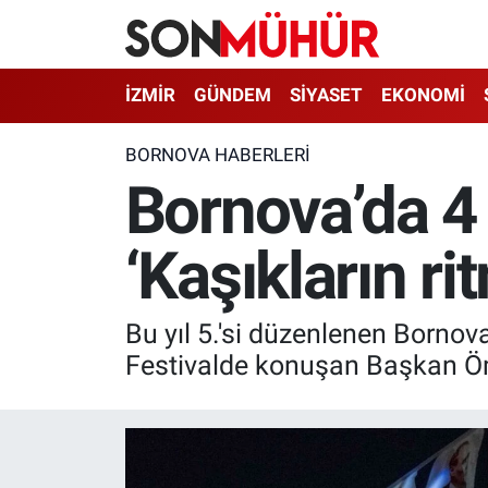
İzmir Nöbetçi Eczaneler
İZMİR
GÜNDEM
SİYASET
EKONOMİ
İzmir Hava Durumu
BORNOVA HABERLERI
Bornova’da 4 
İzmir Namaz Vakitleri
‘Kaşıkların rit
İzmir Trafik Yoğunluk Haritası
Süper Lig Puan Durumu ve Fikstür
Bu yıl 5.'si düzenlenen Bornova
Tüm Manşetler
Festivalde konuşan Başkan Öme
Son Dakika Haberleri
Haber Arşivi