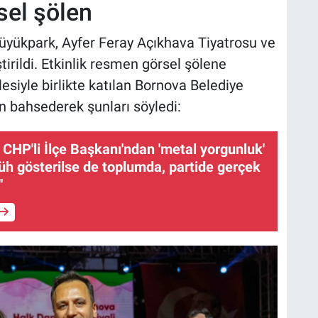
sel şölen
Büyükpark, Ayfer Feray Açıkhava Tiyatrosu ve
irildi. Etkinlik resmen görsel şölene
lesiyle birlikte katılan Bornova Belediye
n bahsederek şunları söyledi:
 CHP'li İlçe Başkanı'ndan 'metal yorgunluk'
cüh gösterilse de toplumda, partide gerçek
"