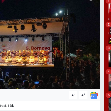
1
2
3
4
-
+
A
A
5
esi: 1 Dk