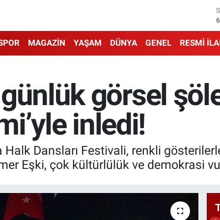
6
1
SPOR
MAGAZİN
YAŞAM
DÜNYA
GENEL
RESMİ İL
6
4
günlük görsel şöl
5
mi’yle inledi!
6
 Halk Dansları Festivali, renkli gösteriler
r Eşki, çok kültürlülük ve demokrasi vu