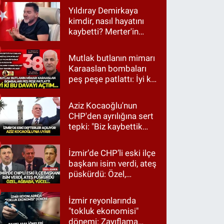
Yıldıray Demirkaya
kimdir, nasıl hayatını
kaybetti? Merter'in
tanınan ismi için taziye
mesajı
Mutlak butlanın mimarı
Karaaslan bombaları
peş peşe patlattı: İyi ki
bu davayı açtım…
Aziz Kocaoğlu'nun
CHP'den ayrılığına sert
tepki: "Biz kaybettik
ama partimizi terk
etmedik"
İzmir’de CHP’li eski ilçe
başkanı isim verdi, ateş
püskürdü: Özel,
Ağbaba, Yücel…
İzmir reyonlarında
"tokluk ekonomisi"
dönemi: Zayıflama