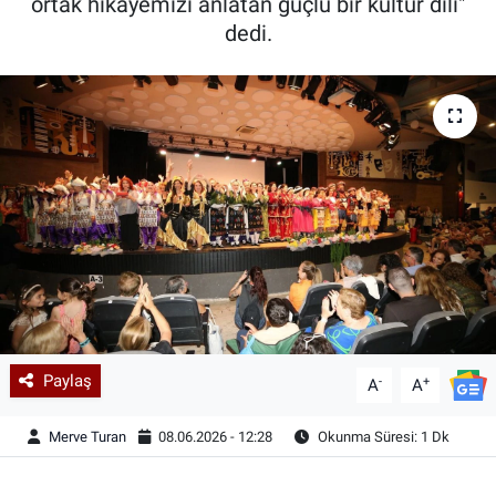
ortak hikâyemizi anlatan güçlü bir kültür dili"
dedi.
Paylaş
-
+
A
A
Merve Turan
08.06.2026 - 12:28
Okunma Süresi: 1 Dk