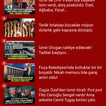
İzmir’de CHP’li eski ilçe başkanı
isim verdi, ateş püskürdü: Özel,
Ağbaba, Yücel…
3
Terlik fırlatılan böcekler milyon
dolarlık gelir kapısına dönüştü
4
İzmir Otogarı tahliye edilecek!
Tadilat başlıyor...
5
Foça Belediyesi’nde koltuklar bir bir
boşaldı: Nikah memuru bile garaj
amiri oldu!
6
Özgür Özel'den İzmir itirafı: Pırıl pırıl
Filiz Cerioğlu Sengel vardı! Ama
ankette Cemil Tugay birinci çıktı