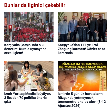
Bunlar da ilginizi çekebilir
Karşıyaka Çarşısı’nda sıkı
Karşıyaka'dan TFF'ye Erol
denetim: Kurala uymayana
Zöngür çıkarması! Gözler ceza
cezai işlem!
kararında
İzmir Yurttaş Meclisi büyüyor:
İzmir’de 5 günlük hava alarmı:
3 ilçeden 70 politika önerisi
Rüzgar da yetmeyecek,
çıktı
termometreler alev alev! (8-12
Ağustos 2026)