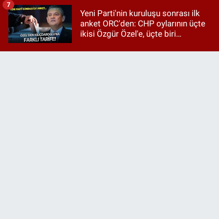
7
Yeni Parti'nin kuruluşu sonrası ilk
anket ORC'den: CHP oylarının üçte
ikisi Özgür Özel'e, üçte biri
Kılıçdaroğlu'na