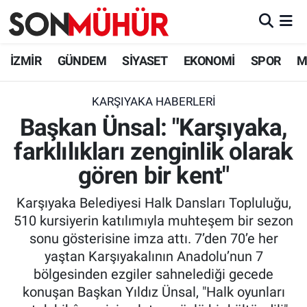
İzmir Nöbetçi Eczaneler
İZMİR
GÜNDEM
SİYASET
EKONOMİ
SPOR
M
İzmir Hava Durumu
KARŞIYAKA HABERLERI
Başkan Ünsal: "Karşıyaka,
İzmir Namaz Vakitleri
farklılıkları zenginlik olarak
İzmir Trafik Yoğunluk Haritası
gören bir kent"
Süper Lig Puan Durumu ve Fikstür
Karşıyaka Belediyesi Halk Dansları Topluluğu,
510 kursiyerin katılımıyla muhteşem bir sezon
Tüm Manşetler
sonu gösterisine imza attı. 7’den 70’e her
yaştan Karşıyakalının Anadolu’nun 7
Son Dakika Haberleri
bölgesinden ezgiler sahnelediği gecede
konuşan Başkan Yıldız Ünsal, "Halk oyunları
Haber Arşivi