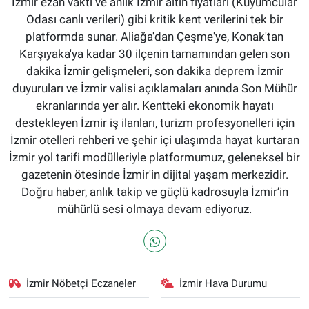
İzmir ezan vakti ve anlık İzmir altın fiyatları (Kuyumcular
Odası canlı verileri) gibi kritik kent verilerini tek bir
platformda sunar. Aliağa'dan Çeşme'ye, Konak'tan
Karşıyaka'ya kadar 30 ilçenin tamamından gelen son
dakika İzmir gelişmeleri, son dakika deprem İzmir
duyuruları ve İzmir valisi açıklamaları anında Son Mühür
ekranlarında yer alır. Kentteki ekonomik hayatı
destekleyen İzmir iş ilanları, turizm profesyonelleri için
İzmir otelleri rehberi ve şehir içi ulaşımda hayat kurtaran
İzmir yol tarifi modülleriyle platformumuz, geleneksel bir
gazetenin ötesinde İzmir'in dijital yaşam merkezidir.
Doğru haber, anlık takip ve güçlü kadrosuyla İzmir’in
mühürlü sesi olmaya devam ediyoruz.
İzmir Nöbetçi Eczaneler
İzmir Hava Durumu