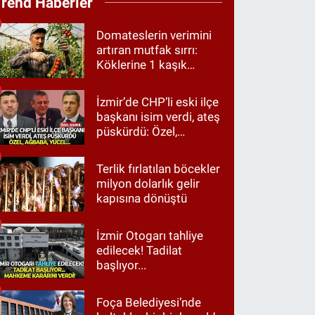
Trend Haberler
Domateslerin verimini
artıran mutfak sırrı:
Köklerine 1 kaşık
dökün
İzmir’de CHP’li eski ilçe
başkanı isim verdi, ateş
püskürdü: Özel,
Ağbaba, Yücel…
Terlik fırlatılan böcekler
milyon dolarlık gelir
kapısına dönüştü
İzmir Otogarı tahliye
edilecek! Tadilat
başlıyor...
Foça Belediyesi’nde