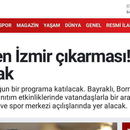
G
6
B
1
SPOR
MAGAZİN
YAŞAM
DÜNYA
GENEL
RESMİ İL
B
6
D
4
n İzmir çıkarması!
E
5
S
ak
6
ğun bir programa katılacak. Bayraklı, Bo
nıtım etkinliklerinde vatandaşlarla bir ar
ve spor merkezi açılışlarında yer alacak.