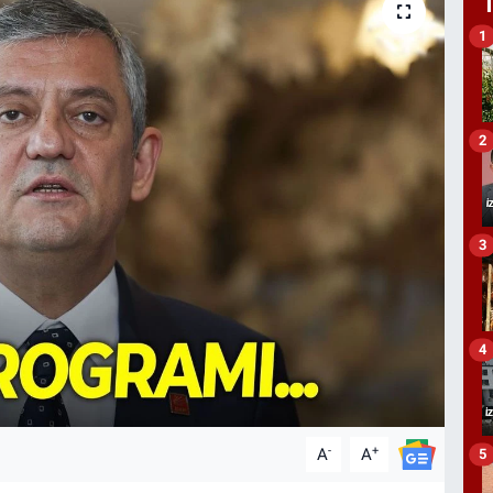
1
2
3
4
-
+
A
A
5