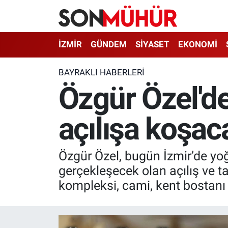
İzmir Nöbetçi Eczaneler
İZMİR
GÜNDEM
SİYASET
EKONOMİ
İzmir Hava Durumu
BAYRAKLI HABERLERI
Özgür Özel'de
İzmir Namaz Vakitleri
açılışa koşac
İzmir Trafik Yoğunluk Haritası
Süper Lig Puan Durumu ve Fikstür
Özgür Özel, bugün İzmir’de yo
Tüm Manşetler
gerçekleşecek olan açılış ve ta
kompleksi, cami, kent bostanı 
Son Dakika Haberleri
Haber Arşivi