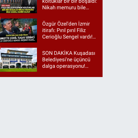
koltuklar bir bir boşaldı:
Nikah memuru bile
garaj amiri oldu!
Özgür Özel'den İzmir
itirafı: Pırıl pırıl Filiz
Cerioğlu Sengel vardı!
Ama ankette Cemil
Tugay birinci çıktı
SON DAKİKA Kuşadası
Belediyesi'ne üçüncü
dalga operasyonu!
Gözaltılar var