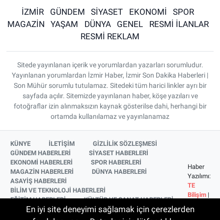
İZMİR
GÜNDEM
SİYASET
EKONOMİ
SPOR
MAGAZİN
YAŞAM
DÜNYA
GENEL
RESMİ İLANLAR
RESMİ REKLAM
Sitede yayınlanan içerik ve yorumlardan yazarları sorumludur.
Yayınlanan yorumlardan İzmir Haber, İzmir Son Dakika Haberleri |
Son Mühür sorumlu tutulamaz. Sitedeki tüm harici linkler ayrı bir
sayfada açılır. Sitemizde yayınlanan haber, köşe yazıları ve
fotoğraflar izin alınmaksızın kaynak gösterilse dahi, herhangi bir
ortamda kullanılamaz ve yayınlanamaz
KÜNYE
İLETİŞİM
GİZLİLİK SÖZLEŞMESİ
GÜNDEM HABERLERİ
SİYASET HABERLERİ
EKONOMİ HABERLERİ
SPOR HABERLERİ
Haber
MAGAZİN HABERLERİ
DÜNYA HABERLERİ
Yazılımı:
ASAYİŞ HABERLERİ
TE
BİLİM VE TEKNOLOJİ HABERLERİ
Bilişim
|
EĞİTİM HABERLERİ
KÜLTÜR VE SANAT HABERLERİ
Copyright
En iyi site deneyimi sağlamak için çerezlerden
SAĞLIK HABERLERİ
YAŞAM HABERLERİ
© 2026
YEREL HABERLER
İZMİR HABERLERİ