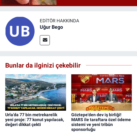
EDITÖR HAKKINDA
Uğur Bego
Bunlar da ilginizi çekebilir
Urla’da 77 bin metrekarelik
Göztepe'den dev iş birliği!
yeni proje: 77 konut yapılacak,
MARS ile taraftara özel ödeme
değeri dikkat çekti
sistemi ve yeni tribün
sponsorluğu