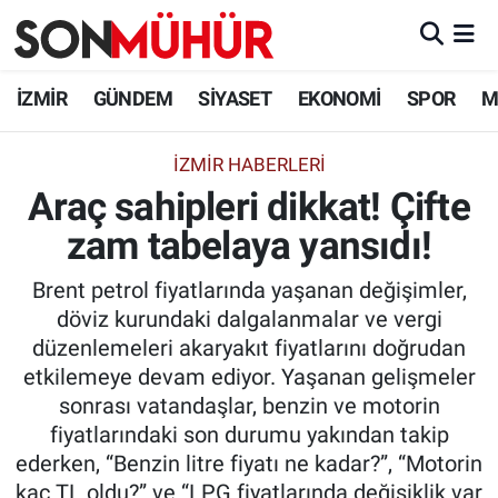
İzmir Nöbetçi Eczaneler
İZMİR
GÜNDEM
SİYASET
EKONOMİ
SPOR
M
İzmir Hava Durumu
İZMIR HABERLERI
Araç sahipleri dikkat! Çifte
İzmir Namaz Vakitleri
zam tabelaya yansıdı!
İzmir Trafik Yoğunluk Haritası
Brent petrol fiyatlarında yaşanan değişimler,
Süper Lig Puan Durumu ve Fikstür
döviz kurundaki dalgalanmalar ve vergi
düzenlemeleri akaryakıt fiyatlarını doğrudan
Tüm Manşetler
etkilemeye devam ediyor. Yaşanan gelişmeler
sonrası vatandaşlar, benzin ve motorin
Son Dakika Haberleri
fiyatlarındaki son durumu yakından takip
ederken, “Benzin litre fiyatı ne kadar?”, “Motorin
Haber Arşivi
kaç TL oldu?” ve “LPG fiyatlarında değişiklik var