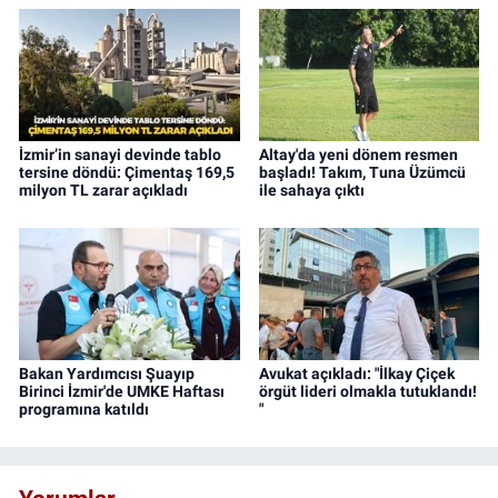
İzmir’in sanayi devinde tablo
Altay'da yeni dönem resmen
tersine döndü: Çimentaş 169,5
başladı! Takım, Tuna Üzümcü
milyon TL zarar açıkladı
ile sahaya çıktı
Bakan Yardımcısı Şuayıp
Avukat açıkladı: "İlkay Çiçek
Birinci İzmir'de UMKE Haftası
örgüt lideri olmakla tutuklandı!
programına katıldı
"