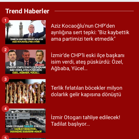
Trend Haberler
1
Aziz Kocaoğlu'nun CHP'den
ayrılığına sert tepki: "Biz kaybettik
ama partimizi terk etmedik"
2
İzmir’de CHP’li eski ilçe başkanı
isim verdi, ateş püskürdü: Özel,
Ağbaba, Yücel…
3
Terlik fırlatılan böcekler milyon
dolarlık gelir kapısına dönüştü
4
İzmir Otogarı tahliye edilecek!
Tadilat başlıyor...
5