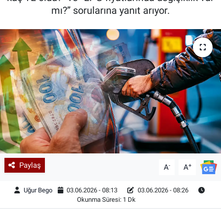
mı?” sorularına yanıt arıyor.
Paylaş
-
+
A
A
Uğur Bego
03.06.2026 - 08:13
03.06.2026 - 08:26
Okunma Süresi: 1 Dk