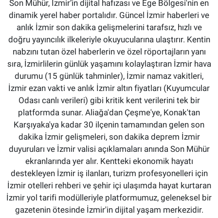
Son Mühür, İzmir’in dijital hafızası ve Ege Bölgesi'nin en
dinamik yerel haber portalıdır. Güncel İzmir haberleri ve
anlık İzmir son dakika gelişmelerini tarafsız, hızlı ve
doğru yayıncılık ilkeleriyle okuyucularına ulaştırır. Kentin
nabzını tutan özel haberlerin ve özel röportajların yanı
sıra, İzmirlilerin günlük yaşamını kolaylaştıran İzmir hava
durumu (15 günlük tahminler), İzmir namaz vakitleri,
İzmir ezan vakti ve anlık İzmir altın fiyatları (Kuyumcular
Odası canlı verileri) gibi kritik kent verilerini tek bir
platformda sunar. Aliağa'dan Çeşme'ye, Konak'tan
Karşıyaka'ya kadar 30 ilçenin tamamından gelen son
dakika İzmir gelişmeleri, son dakika deprem İzmir
duyuruları ve İzmir valisi açıklamaları anında Son Mühür
ekranlarında yer alır. Kentteki ekonomik hayatı
destekleyen İzmir iş ilanları, turizm profesyonelleri için
İzmir otelleri rehberi ve şehir içi ulaşımda hayat kurtaran
İzmir yol tarifi modülleriyle platformumuz, geleneksel bir
gazetenin ötesinde İzmir'in dijital yaşam merkezidir.