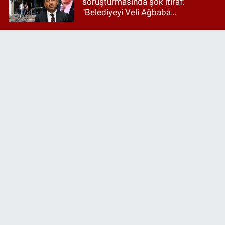
soruşturmasında şok itiraf:
"Belediyeyi Veli Ağbaba
yönetiyordu..."