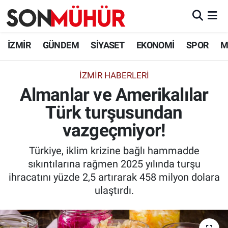
İzmir Nöbetçi Eczaneler
İZMİR
GÜNDEM
SİYASET
EKONOMİ
SPOR
M
İzmir Hava Durumu
İZMIR HABERLERI
Almanlar ve Amerikalılar
İzmir Namaz Vakitleri
Türk turşusundan
İzmir Trafik Yoğunluk Haritası
vazgeçmiyor!
Süper Lig Puan Durumu ve Fikstür
Türkiye, iklim krizine bağlı hammadde
sıkıntılarına rağmen 2025 yılında turşu
Tüm Manşetler
ihracatını yüzde 2,5 artırarak 458 milyon dolara
ulaştırdı.
Son Dakika Haberleri
Haber Arşivi