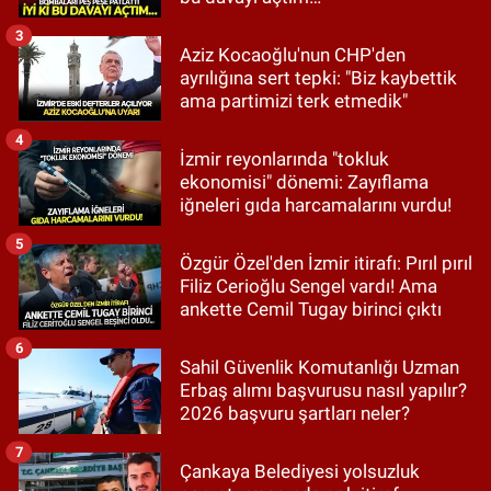
3
Aziz Kocaoğlu'nun CHP'den
ayrılığına sert tepki: "Biz kaybettik
ama partimizi terk etmedik"
4
İzmir reyonlarında "tokluk
ekonomisi" dönemi: Zayıflama
iğneleri gıda harcamalarını vurdu!
5
Özgür Özel'den İzmir itirafı: Pırıl pırıl
Filiz Cerioğlu Sengel vardı! Ama
ankette Cemil Tugay birinci çıktı
6
Sahil Güvenlik Komutanlığı Uzman
Erbaş alımı başvurusu nasıl yapılır?
2026 başvuru şartları neler?
7
Çankaya Belediyesi yolsuzluk