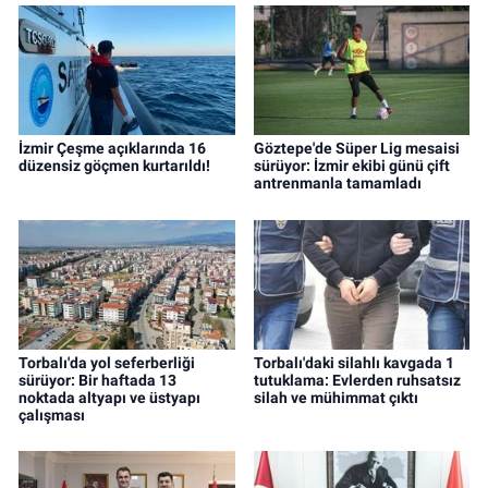
İzmir Çeşme açıklarında 16
Göztepe'de Süper Lig mesaisi
düzensiz göçmen kurtarıldı!
sürüyor: İzmir ekibi günü çift
antrenmanla tamamladı
Torbalı'da yol seferberliği
Torbalı'daki silahlı kavgada 1
sürüyor: Bir haftada 13
tutuklama: Evlerden ruhsatsız
noktada altyapı ve üstyapı
silah ve mühimmat çıktı
çalışması