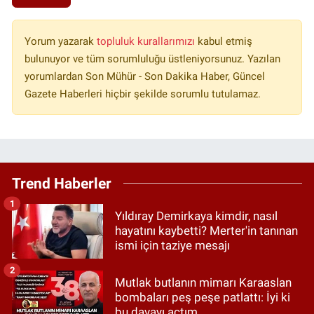
Yorum yazarak
topluluk kurallarımızı
kabul etmiş
bulunuyor ve tüm sorumluluğu üstleniyorsunuz. Yazılan
yorumlardan Son Mühür - Son Dakika Haber, Güncel
Gazete Haberleri hiçbir şekilde sorumlu tutulamaz.
Trend Haberler
1
Yıldıray Demirkaya kimdir, nasıl
hayatını kaybetti? Merter'in tanınan
ismi için taziye mesajı
2
Mutlak butlanın mimarı Karaaslan
bombaları peş peşe patlattı: İyi ki
bu davayı açtım…