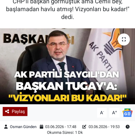
CHP'li başkan görmüştük ama Cemil bey,
başlamadan havlu atmış! Vizyonları bu kadar!"
dedi.
Paylaş
-
+
A
A
Osman Günden
03.06.2026 - 17:48
03.06.2026 - 19:53
Okunma Süresi: 1 Dk