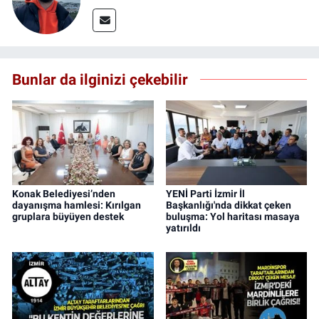
Bunlar da ilginizi çekebilir
Konak Belediyesi’nden
YENİ Parti İzmir İl
dayanışma hamlesi: Kırılgan
Başkanlığı'nda dikkat çeken
gruplara büyüyen destek
buluşma: Yol haritası masaya
yatırıldı