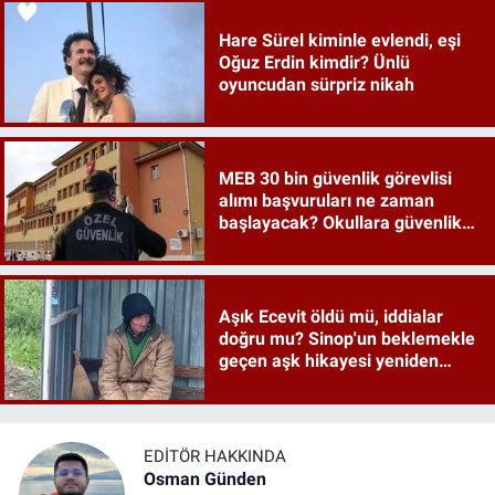
Hare Sürel kiminle evlendi, eşi
Oğuz Erdin kimdir? Ünlü
oyuncudan sürpriz nikah
MEB 30 bin güvenlik görevlisi
alımı başvuruları ne zaman
başlayacak? Okullara güvenlik
İŞKUR detayları merak ediliyor
Aşık Ecevit öldü mü, iddialar
doğru mu? Sinop'un beklemekle
geçen aşk hikayesi yeniden
gündemde
EDITÖR HAKKINDA
Osman Günden