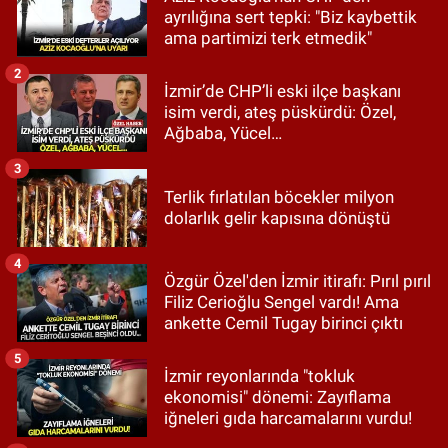
ayrılığına sert tepki: "Biz kaybettik
ama partimizi terk etmedik"
2
İzmir’de CHP’li eski ilçe başkanı
isim verdi, ateş püskürdü: Özel,
Ağbaba, Yücel…
3
Terlik fırlatılan böcekler milyon
dolarlık gelir kapısına dönüştü
4
Özgür Özel'den İzmir itirafı: Pırıl pırıl
Filiz Cerioğlu Sengel vardı! Ama
ankette Cemil Tugay birinci çıktı
5
İzmir reyonlarında "tokluk
ekonomisi" dönemi: Zayıflama
iğneleri gıda harcamalarını vurdu!