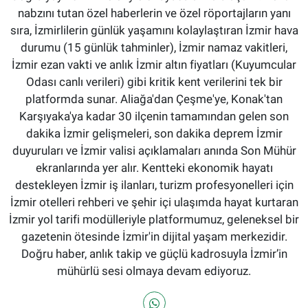
nabzını tutan özel haberlerin ve özel röportajların yanı
sıra, İzmirlilerin günlük yaşamını kolaylaştıran İzmir hava
durumu (15 günlük tahminler), İzmir namaz vakitleri,
İzmir ezan vakti ve anlık İzmir altın fiyatları (Kuyumcular
Odası canlı verileri) gibi kritik kent verilerini tek bir
platformda sunar. Aliağa'dan Çeşme'ye, Konak'tan
Karşıyaka'ya kadar 30 ilçenin tamamından gelen son
dakika İzmir gelişmeleri, son dakika deprem İzmir
duyuruları ve İzmir valisi açıklamaları anında Son Mühür
ekranlarında yer alır. Kentteki ekonomik hayatı
destekleyen İzmir iş ilanları, turizm profesyonelleri için
İzmir otelleri rehberi ve şehir içi ulaşımda hayat kurtaran
İzmir yol tarifi modülleriyle platformumuz, geleneksel bir
gazetenin ötesinde İzmir'in dijital yaşam merkezidir.
Doğru haber, anlık takip ve güçlü kadrosuyla İzmir’in
mühürlü sesi olmaya devam ediyoruz.