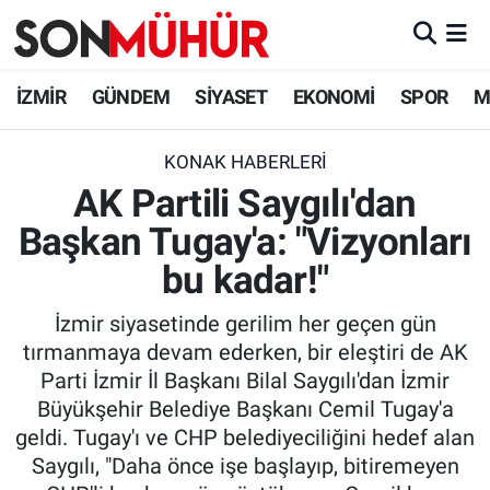
İzmir Nöbetçi Eczaneler
İZMİR
GÜNDEM
SİYASET
EKONOMİ
SPOR
M
İzmir Hava Durumu
KONAK HABERLERI
AK Partili Saygılı'dan
İzmir Namaz Vakitleri
Başkan Tugay'a: "Vizyonları
İzmir Trafik Yoğunluk Haritası
bu kadar!"
Süper Lig Puan Durumu ve Fikstür
İzmir siyasetinde gerilim her geçen gün
tırmanmaya devam ederken, bir eleştiri de AK
Tüm Manşetler
Parti İzmir İl Başkanı Bilal Saygılı'dan İzmir
Büyükşehir Belediye Başkanı Cemil Tugay'a
Son Dakika Haberleri
geldi. Tugay'ı ve CHP belediyeciliğini hedef alan
Saygılı, "Daha önce işe başlayıp, bitiremeyen
Haber Arşivi