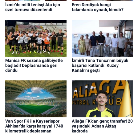
İzmir’de milli tenisçi Ata için
Eren Derdiyok hangi
özel turnuva düzenlendi
takımlarda oynadı, kimdir?
Manisa FK sezona galibiyetle
İzmirli Tuna Tunca’nın büyük
başladı! Deplasmanda geri
başarısı kutlandı! Kuzey
döndü
Kanalı’nı geçti
Van Spor FK ile Kayserispor
Aliağa FK’dan genç transfer! 20
Akhisar’da karşı karşıya! 1740
yaşındaki Adnan Aktaş
kilometrelik deplasman
kadroda