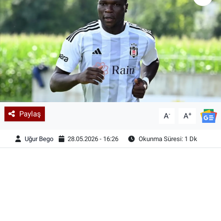
Paylaş
-
+
A
A
Uğur Bego
28.05.2026 - 16:26
Okunma Süresi: 1 Dk