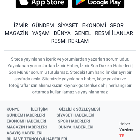
İZMİR
GÜNDEM
SİYASET
EKONOMİ
SPOR
MAGAZİN
YAŞAM
DÜNYA
GENEL
RESMİ İLANLAR
RESMİ REKLAM
Sitede yayınlanan içerik ve yorumlardan yazarları sorumludur.
Yayınlanan yorumlardan İzmir Haber, İzmir Son Dakika Haberleri |
Son Mühür sorumlu tutulamaz. Sitedeki tüm harici linkler ayrı bir
sayfada açılır. Sitemizde yayınlanan haber, köşe yazıları ve
fotoğraflar izin alınmaksızın kaynak gösterilse dahi, herhangi bir
ortamda kullanılamaz ve yayınlanamaz
KÜNYE
İLETİŞİM
GİZLİLİK SÖZLEŞMESİ
GÜNDEM HABERLERİ
SİYASET HABERLERİ
EKONOMİ HABERLERİ
SPOR HABERLERİ
Haber
MAGAZİN HABERLERİ
DÜNYA HABERLERİ
Yazılımı:
ASAYİŞ HABERLERİ
TE
BİLİM VE TEKNOLOJİ HABERLERİ