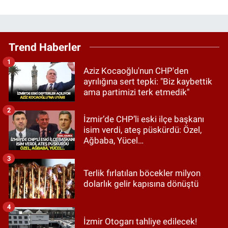
Trend Haberler
1
Aziz Kocaoğlu'nun CHP'den
ayrılığına sert tepki: "Biz kaybettik
ama partimizi terk etmedik"
2
İzmir’de CHP’li eski ilçe başkanı
isim verdi, ateş püskürdü: Özel,
Ağbaba, Yücel…
3
Terlik fırlatılan böcekler milyon
dolarlık gelir kapısına dönüştü
4
İzmir Otogarı tahliye edilecek!