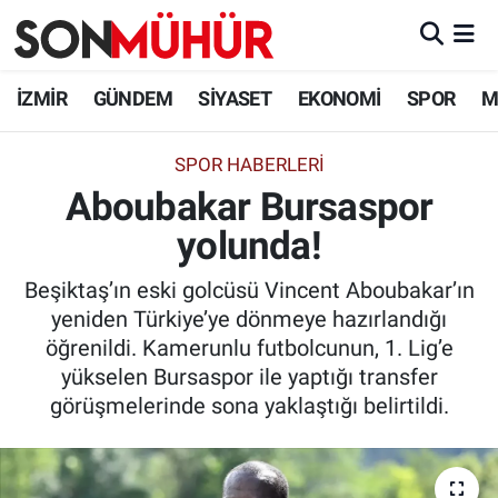
İzmir Nöbetçi Eczaneler
İZMİR
GÜNDEM
SİYASET
EKONOMİ
SPOR
M
İzmir Hava Durumu
SPOR HABERLERI
Aboubakar Bursaspor
İzmir Namaz Vakitleri
yolunda!
İzmir Trafik Yoğunluk Haritası
Beşiktaş’ın eski golcüsü Vincent Aboubakar’ın
Süper Lig Puan Durumu ve Fikstür
yeniden Türkiye’ye dönmeye hazırlandığı
öğrenildi. Kamerunlu futbolcunun, 1. Lig’e
Tüm Manşetler
yükselen Bursaspor ile yaptığı transfer
görüşmelerinde sona yaklaştığı belirtildi.
Son Dakika Haberleri
Haber Arşivi