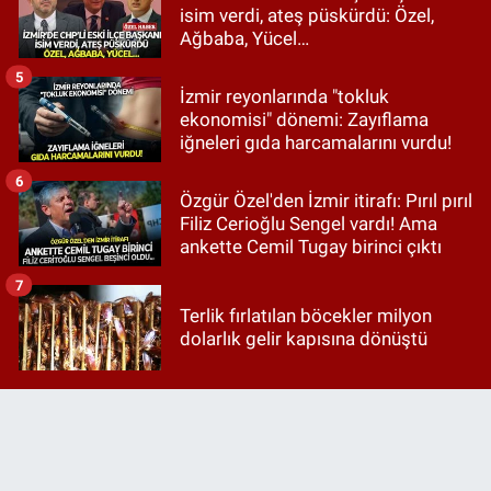
isim verdi, ateş püskürdü: Özel,
Ağbaba, Yücel…
5
İzmir reyonlarında "tokluk
ekonomisi" dönemi: Zayıflama
iğneleri gıda harcamalarını vurdu!
6
Özgür Özel'den İzmir itirafı: Pırıl pırıl
Filiz Cerioğlu Sengel vardı! Ama
ankette Cemil Tugay birinci çıktı
7
Terlik fırlatılan böcekler milyon
dolarlık gelir kapısına dönüştü