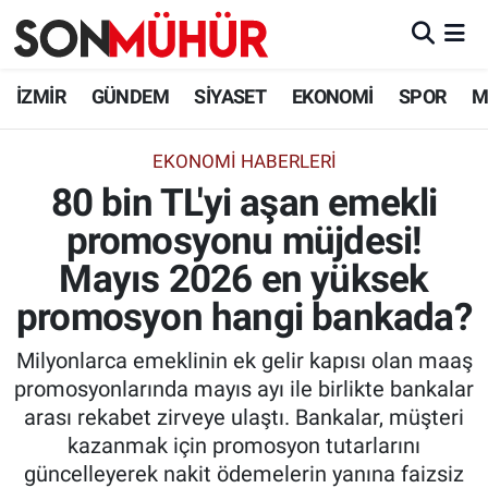
İzmir Nöbetçi Eczaneler
İZMİR
GÜNDEM
SİYASET
EKONOMİ
SPOR
M
İzmir Hava Durumu
EKONOMI HABERLERI
80 bin TL'yi aşan emekli
İzmir Namaz Vakitleri
promosyonu müjdesi!
İzmir Trafik Yoğunluk Haritası
Mayıs 2026 en yüksek
Süper Lig Puan Durumu ve Fikstür
promosyon hangi bankada?
Milyonlarca emeklinin ek gelir kapısı olan maaş
Tüm Manşetler
promosyonlarında mayıs ayı ile birlikte bankalar
arası rekabet zirveye ulaştı. Bankalar, müşteri
Son Dakika Haberleri
kazanmak için promosyon tutarlarını
güncelleyerek nakit ödemelerin yanına faizsiz
Haber Arşivi