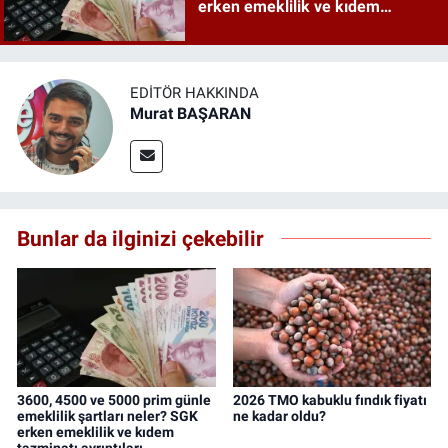
erken emeklilik ve kıdem
tazminatı ayrıntıları
EDITÖR HAKKINDA
Murat BAŞARAN
Bunlar da ilginizi çekebilir
3600, 4500 ve 5000 prim günle
2026 TMO kabuklu fındık fiyatı
emeklilik şartları neler? SGK
ne kadar oldu?
erken emeklilik ve kıdem
tazminatı ayrıntıları