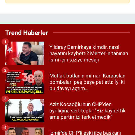
Trend Haberler
1
Yıldıray Demirkaya kimdir, nasıl
hayatını kaybetti? Merter'in tanınan
ismi için taziye mesajı
2
Mutlak butlanın mimarı Karaaslan
bombaları peş peşe patlattı: İyi ki
bu davayı açtım…
3
Aziz Kocaoğlu'nun CHP'den
ayrılığına sert tepki: "Biz kaybettik
ama partimizi terk etmedik"
4
İzmir’de CHP’li eski ilçe başkanı