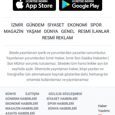
İZMİR
GÜNDEM
SİYASET
EKONOMİ
SPOR
MAGAZİN
YAŞAM
DÜNYA
GENEL
RESMİ İLANLAR
RESMİ REKLAM
Sitede yayınlanan içerik ve yorumlardan yazarları sorumludur.
Yayınlanan yorumlardan İzmir Haber, İzmir Son Dakika Haberleri |
Son Mühür sorumlu tutulamaz. Sitedeki tüm harici linkler ayrı bir
sayfada açılır. Sitemizde yayınlanan haber, köşe yazıları ve
fotoğraflar izin alınmaksızın kaynak gösterilse dahi, herhangi bir
ortamda kullanılamaz ve yayınlanamaz
KÜNYE
İLETİŞİM
GİZLİLİK SÖZLEŞMESİ
GÜNDEM HABERLERİ
SİYASET HABERLERİ
EKONOMİ HABERLERİ
SPOR HABERLERİ
Haber
MAGAZİN HABERLERİ
DÜNYA HABERLERİ
Yazılımı:
ASAYİŞ HABERLERİ